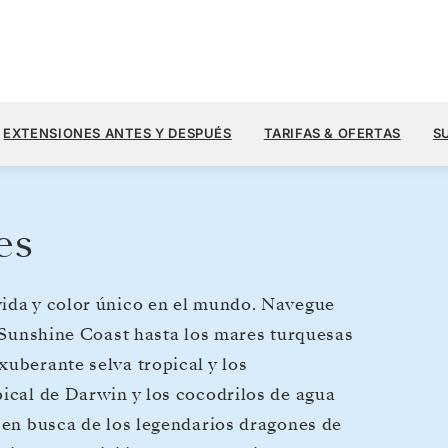
9120
11.400 US$
26 FEB.
→
15 MAR. 2028
DESDE
EXTENSIONES ANTES Y DESPUÉS
TARIFAS & OFERTAS
S
18 DIAS
POR HUÉSPED, CON TARIFA ALL-INCL
es
vida y color único en el mundo. Navegue
e Sunshine Coast hasta los mares turquesas
xuberante selva tropical y los
pical de Darwin y los cocodrilos de agua
, en busca de los legendarios dragones de