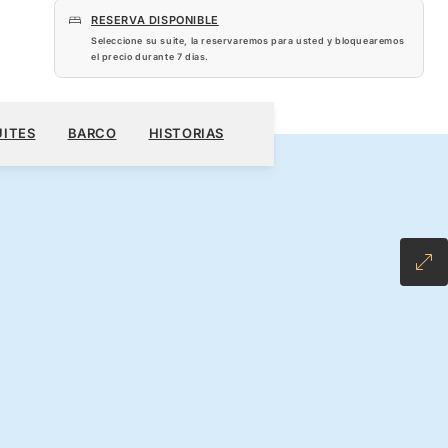
RESERVA DISPONIBLE
Seleccione su suite, la reservaremos para usted y bloquearemos
el precio durante
7 dias
.
 US$
RESERVE SU CRUCERO
SOLICITE UN PRESUPUESTO
UITES
BARCO
HISTORIAS
USIVE