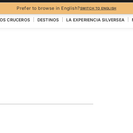
FO
Prefer to browse in English?
SWITCH TO ENGLISH
OS CRUCEROS
DESTINOS
LA EXPERIENCIA SILVERSEA
sia Featuring
VER EL MAPA