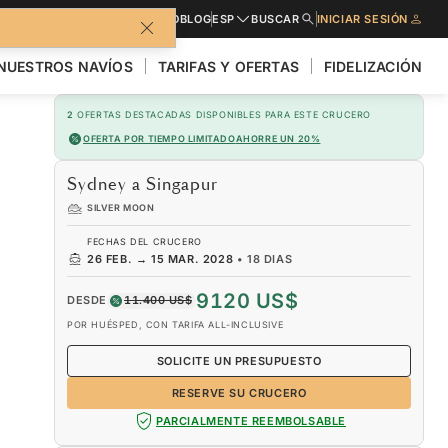
LLETO
SOLICITE PRESUPUESTO
BLOG
ESP
BUSCAR
INICIAR SESIÓN
NUESTROS NAVÍOS
TARIFAS Y OFERTAS
FIDELIZACIÓN
2
OFERTAS DESTACADAS DISPONIBLES PARA ESTE CRUCERO
OFERTA POR TIEMPO LIMITADO
AHORRE UN 20%
Sydney a Singapur
SILVER MOON
FECHAS DEL CRUCERO
26 FEB.
→
15 MAR. 2028
•
18 DIAS
9120 US$
DESDE
11.400 US$
POR HUÉSPED, CON TARIFA ALL-INCLUSIVE
SOLICITE UN PRESUPUESTO
RESERVE SU CRUCERO
PARCIALMENTE REEMBOLSABLE