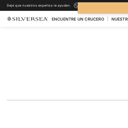
Deje que nuestros expertos le ayuden.
+1-888-978-4070
ENCUENTRE UN CRUCERO
NUESTR
LOS CRUCEROS POR EL
AUSTRALIA Y NUEVA ZELANDA
Australia & Indone
Bali
Viaje
#
MO280226018
AÑADIR A LOS FAVORITOS
COMPARTIR
DESCARGAR