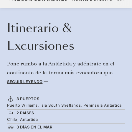
POR HUÉSPED, CON TARIFA ALL-INCLUSIVE PLUS
RESERVE SU CRUCERO
SOLICITE UN PRESUPUESTO
Itinerario &
Excursiones
Pone rumbo a la Antártida y adéntrate en el
continente de la forma más evocadora que
puedas imaginar. Cruza el Pasaje de Drake
SEGUIR LEYENDO
hasta que empiecen a asomar los icebergs y las
montañas de la Antártida. Las ballenas salen a
3 PUERTOS
Puerto Williams, Isla South Shetlands, Península Antártica
la superficie en las gélidas aguas mientras
2 PAÍSES
pasas varios días explorando los puntos de
Chile, Antártida
desembarque de la Península; el equipo de
3 DÍAS EN EL MAR