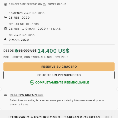
CRUCERO DE EXPEDICIÓN
SILVER CLOUD
COMIENZO VIAJE INCLUIDO
25 FEB. 2029
FECHAS DEL CRUCERO
26 FEB.
→
9 MAR. 2029
•
11 DIAS
FIN VIAJE INCLUIDO
9 MAR. 2029
14.400 US$
DESDE
18.000 US$
POR HUÉSPED, CON TARIFA ALL-INCLUSIVE PLUS
RESERVE SU CRUCERO
SOLICITE UN PRESUPUESTO
COMPLETAMENTE REEMBOLSABLE
RESERVA DISPONIBLE
Seleccione su suite, la reservaremos para usted y bloquearemos el precio
durante
7 dias
.
14.400 US$
18.000 US$
DESDE
ITINERARIO & EXCURSIONES
TARIFAS & OFERTAS
SUITES