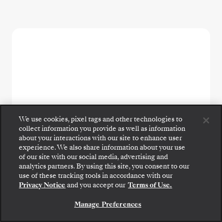
We use cookies, pixel tags and other technologies to
collect information you provide as well as information
about your interactions with our site to enhance user
experience. We also share information about your use
of our site with our social media, advertising and
DESTINATIONS - ANTARCTICA
analytics partners. By using this site, you consent to our
Suba a bordo: elija su suite y revise las tarifas y los
Silversea Reveals Design Details
use of these tracking tools in accordance with our
servicios incluidos antes de confirmar de forma
Privacy Notice
and you accept our
Terms of Use.
of The Cormorant at 55 South
segura su viaje con Silversea.
Manage Preferences
RESERVE SU SUITE
de
Carolyn Spencer Brown