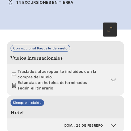
Silversea te guiará hasta colonias de polluelos
14 EXCURSIONES EN TIERRA
recién nacidos, una luz dorada ideal para
fotografiar y la profunda quietud del extremo
sur.
Con opcional
Paquete de vuelo
Vuelos internacionales
Traslados al aeropuerto incluidos con la
compra del vuelo.
Estancias en hoteles determinadas
según el itinerario
Siempre incluido
Hotel
DOM., 25 DE FEBRERO