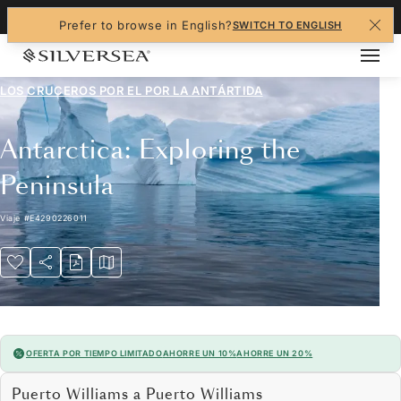
+1-888-978-4070
Prefer to browse in English?
SWITCH TO ENGLISH
LOS CRUCEROS POR EL
POR LA ANTÁRTIDA
Antarctica: Exploring the
Peninsula
Viaje
#
E4290226011
OFERTA POR TIEMPO LIMITADO
AHORRE UN 10%
AHORRE UN 20%
Puerto Williams a Puerto Williams