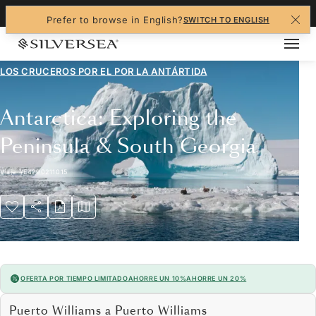
+1-888-978-4070
Prefer to browse in English?
SWITCH TO ENGLISH
LOS CRUCEROS POR EL
POR LA ANTÁRTIDA
Antarctica: Exploring the
Peninsula & South Georgia
Viaje
#
E4290211015
OFERTA POR TIEMPO LIMITADO
AHORRE UN 10%
AHORRE UN 20%
Puerto Williams a Puerto Williams