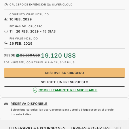
CRUCERO DE EXPEDICIÓN
SILVER CLOUD
COMIENZO VIAJE INCLUIDO
10 FEB. 2029
FECHAS DEL CRUCERO
11
→
26 FEB. 2029
•
15 DIAS
FIN VIAJE INCLUIDO
26 FEB. 2029
19.120 US$
DESDE
23.900 US$
POR HUÉSPED, CON TARIFA ALL-INCLUSIVE PLUS
RESERVE SU CRUCERO
SOLICITE UN PRESUPUESTO
COMPLETAMENTE REEMBOLSABLE
RESERVA DISPONIBLE
Seleccione su suite, la reservaremos para usted y bloquearemos el precio
durante
7 dias
.
19.120 US$
23.900 US$
DESDE
ITINERARIO & EXCURSIONES
TARIFAS & OFERTAS
SUITES