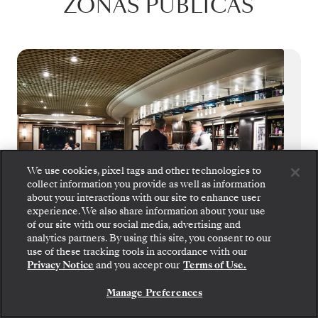
ZONAS PÚBLICAS
We use cookies, pixel tags and other technologies to
collect information you provide as well as information
about your interactions with our site to enhance user
experience. We also share information about your use
of our site with our social media, advertising and
analytics partners. By using this site, you consent to our
Suba a bordo: elija su suite y revise las tarifas y los
use of these tracking tools in accordance with our
servicios incluidos antes de confirmar de forma
Dolce Vita
Privacy Notice
and you accept our
Terms of Use.
segura su viaje con Silversea.
Un crucero no está completo si no conoce a
Manage Preferences
RESERVE SU SUITE
nuevas personas. Disfrute de bebidas