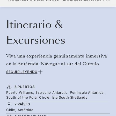
POR HUÉSPED, CON TARIFA ALL-INCLUSIVE PLUS
RESERVE SU CRUCERO
SOLICITE UN PRESUPUESTO
Itinerario &
Excursiones
Viva una experiencia genuinamente inmersiva
en la Antártida. Navegue al sur del Círculo
Antártico para descubrir parajes vírgenes
SEGUIR LEYENDO
repletos de vida salvaje e imponentes
extensiones de hielo y nieve. Desde las
5 PUERTOS
Puerto Williams, Estrecho Antarctic, Península Antártica,
bulliciosas colonias de pingüinos hasta las
South of the Polar Circle, Isla South Shetlands
tranquilas focas y las impresionantes ballenas
2 PAÍSES
que surcan las aguas heladas, cada jornada de
Chile, Antártida