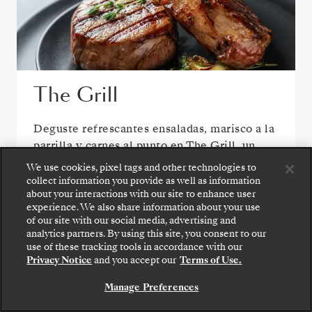
The Grill
Deguste refrescantes ensaladas, marisco a la
parrilla y carnes al punto en The Grill, un
favorito de todos al aire libre.
We use cookies, pixel tags and other technologies to
collect information you provide as well as information
about your interactions with our site to enhance user
experience. We also share information about your use
of our site with our social media, advertising and
analytics partners. By using this site, you consent to our
Suba a bordo: elija su suite y revise las tarifas y los
use of these tracking tools in accordance with our
servicios incluidos antes de confirmar de forma
Privacy Notice
and you accept our
Terms of Use.
segura su viaje con Silversea.
Manage Preferences
RESERVE SU SUITE