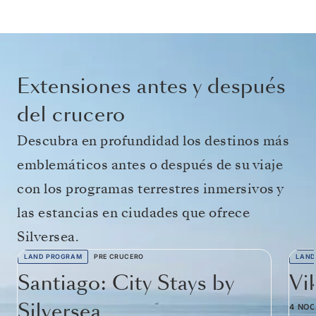
Extensiones antes y después
del crucero
Descubra en profundidad los destinos más
emblemáticos antes o después de su viaje
con los programas terrestres inmersivos y
las estancias en ciudades que ofrece
Silversea.
LAND PROGRAM
PRE CRUCERO
LAND
Santiago: City Stays by
Vi
Silversea
4 NO