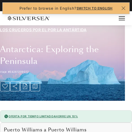
+1-888-978-4070
Prefer to browse in English?
SWITCH TO ENGLISH
LOS CRUCEROS POR EL
POR LA ANTÁRTIDA
Antarctica: Exploring the
Peninsula
Viaje
#
E4261209012
OFERTA POR TIEMPO LIMITADO
AHORRE UN 10%
Puerto Williams a Puerto Williams