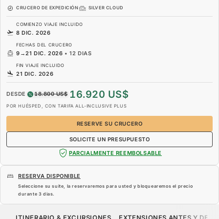
CRUCERO DE EXPEDICIÓN
SILVER CLOUD
COMIENZO VIAJE INCLUIDO
8 DIC. 2026
FECHAS DEL CRUCERO
9
→
21 DIC. 2026
•
12 DIAS
FIN VIAJE INCLUIDO
21 DIC. 2026
16.920 US$
DESDE
18.800 US$
POR HUÉSPED, CON TARIFA ALL-INCLUSIVE PLUS
RESERVE SU CRUCERO
SOLICITE UN PRESUPUESTO
PARCIALMENTE REEMBOLSABLE
RESERVA DISPONIBLE
Seleccione su suite, la reservaremos para usted y bloquearemos el precio
durante
3 dias
.
16.920 US$
18.800 US$
DESDE
ITINERARIO & EXCURSIONES
EXTENSIONES ANTES Y DESP