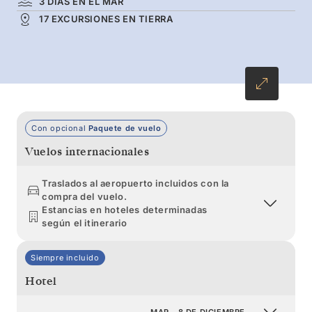
3 DÍAS EN EL MAR
esta expedición de 13 días es un nueva
17 EXCURSIONES EN TIERRA
experiencia. Nuestro equipo de expertos y
nuestra ágil embarcación harán de su viaje una
vivencia única con acceso exclusivo, valiosos
conocimientos y un sinfín de aventuras.
Con opcional
Paquete de vuelo
Vuelos internacionales
Traslados al aeropuerto incluidos con la
compra del vuelo.
Estancias en hoteles determinadas
según el itinerario
Siempre incluido
Hotel
MAR., 8 DE DICIEMBRE