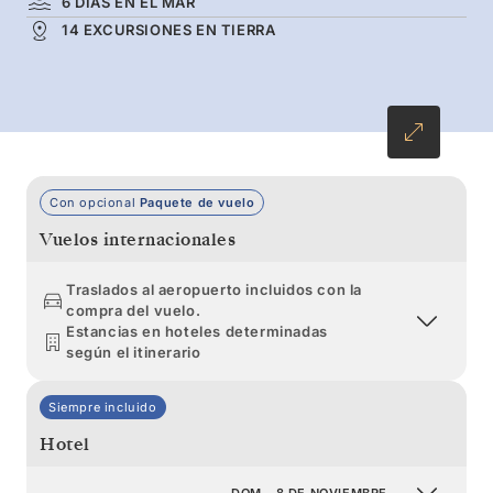
6 DÍAS EN EL MAR
salientes rocosos habitados por tranquilas
14 EXCURSIONES EN TIERRA
focas. Este extraordinario viaje de 16 días, con
salida y llegada en Puerto Williams, le
permitirá sumergirse en la majestuosidad de la
Antártida.
Con opcional
Paquete de vuelo
Vuelos internacionales
Traslados al aeropuerto incluidos con la
compra del vuelo.
Estancias en hoteles determinadas
según el itinerario
Siempre incluido
Hotel
DOM., 8 DE NOVIEMBRE