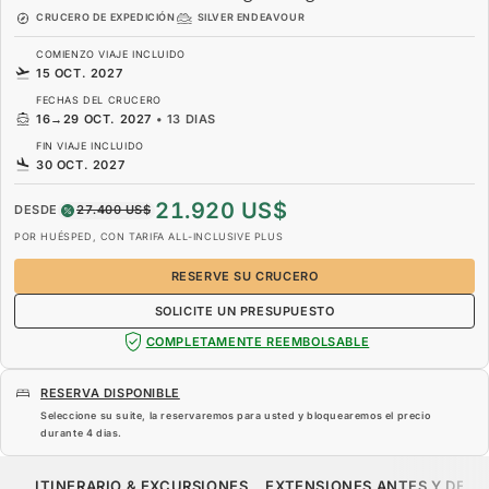
CRUCERO DE EXPEDICIÓN
SILVER ENDEAVOUR
COMIENZO VIAJE INCLUIDO
15 OCT. 2027
FECHAS DEL CRUCERO
16
→
29 OCT. 2027
•
13 DIAS
FIN VIAJE INCLUIDO
30 OCT. 2027
21.920 US$
DESDE
27.400 US$
POR HUÉSPED, CON TARIFA ALL-INCLUSIVE PLUS
RESERVE SU CRUCERO
SOLICITE UN PRESUPUESTO
COMPLETAMENTE REEMBOLSABLE
RESERVA DISPONIBLE
Seleccione su suite, la reservaremos para usted y bloquearemos el precio
durante
4 dias
.
21.920 US$
27.400 US$
DESDE
ITINERARIO & EXCURSIONES
EXTENSIONES ANTES Y DESP