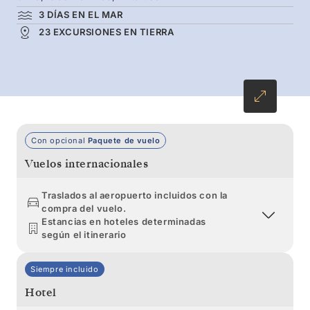
negra y pingüinos saltarrocas. A continuación,
3 DÍAS EN EL MAR
podrá disfrutar de una semana de inmersión en
23 EXCURSIONES EN TIERRA
las maravillas de la Antártida, entre icebergs
que arrojan témpanos hasta colonias de
pingüinos y ballenas en aguas heladas.
Con opcional
Paquete de vuelo
Vuelos internacionales
Traslados al aeropuerto incluidos con la
compra del vuelo.
Estancias en hoteles determinadas
según el itinerario
Siempre incluido
Hotel