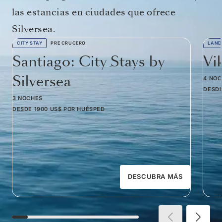
las estancias en ciudades que ofrece
Silversea.
CITY STAY
PRE CRUCERO
LAND
Santiago: City Stays by
Vi
Silversea
4 NO
DESD
3 NOCHES
DESDE
1900 US$
POR HUÉSPED
DESCUBRA MÁS