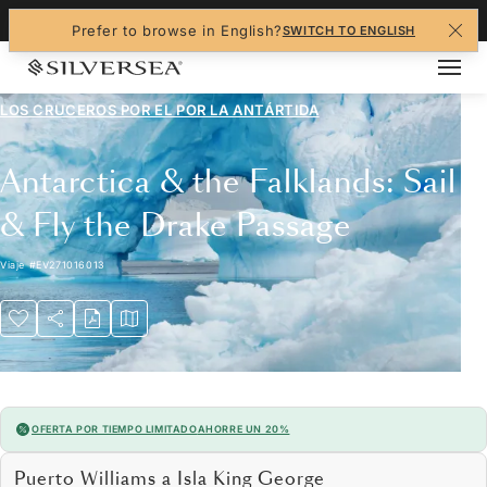
+1-888-978-4070
Prefer to browse in English?
SWITCH TO ENGLISH
LOS CRUCEROS POR EL
POR LA ANTÁRTIDA
Antarctica & the Falklands: Sail
& Fly the Drake Passage
Viaje
#
EV271016013
OFERTA POR TIEMPO LIMITADO
AHORRE UN 20%
Puerto Williams a Isla King George