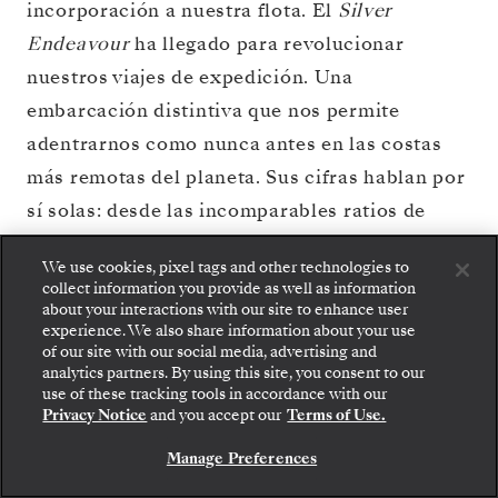
incorporación a nuestra flota. El
Silver
Endeavour
ha llegado para revolucionar
nuestros viajes de expedición. Una
embarcación distintiva que nos permite
adentrarnos como nunca antes en las costas
más remotas del planeta. Sus cifras hablan por
sí solas: desde las incomparables ratios de
tripulación por pasajero, Zodiac por pasajero y
We use cookies, pixel tags and other technologies to
experto por pasajero, líderes en el sector,
collect information you provide as well as information
hasta sus tecnologías de navegación y
about your interactions with our site to enhance user
experience. We also share information about your use
exploración de vanguardia. Todo ello, unido
of our site with our social media, advertising and
analytics partners. By using this site, you consent to our
con la comodidad que distingue a Silversea,
Suba a bordo: elija su suite y revise las tarifas y los
use of these tracking tools in accordance with our
servicios incluidos antes de confirmar de forma
hace que se trate del barco de expedición más
Privacy Notice
and you accept our
Terms of Use.
segura su viaje con Silversea.
lujoso jamás construido.
Manage Preferences
RESERVE SU SUITE