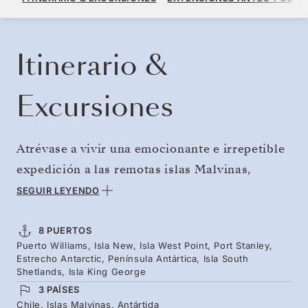
POR HUÉSPED, CON TARIFA ALL-INCLUSIVE PLUS
RESERVE SU CRUCERO
SOLICITE UN PRESUPUESTO
Itinerario &
Excursiones
Atrévase a vivir una emocionante e irrepetible
expedición a las remotas islas Malvinas,
cruzando el legendario pasaje de Drake y
SEGUIR LEYENDO
adentrándose en el corazón de la Antártida.
Después de ganarse los galones, vuelva
8 PUERTOS
Puerto Williams, Isla New, Isla West Point, Port Stanley,
cómodamente volando desde la isla Rey Jorge.
Estrecho Antarctic, Península Antártica, Isla South
En las Malvinas, llegará bajo acantilados
Shetlands, Isla King George
3 PAÍSES
escarpados y podrá observar albatros de ceja
Chile, Islas Malvinas, Antártida