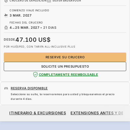
CRUCERO DE EXPEDICIÓN
SILVER ENDEAVOUR
COMIENZO VIAJE INCLUIDO
3 MAR. 2027
FECHAS DEL CRUCERO
4
→
25 MAR. 2027
•
21 DIAS
47.100 US$
DESDE
POR HUÉSPED, CON TARIFA ALL-INCLUSIVE PLUS
RESERVE SU CRUCERO
SOLICITE UN PRESUPUESTO
COMPLETAMENTE REEMBOLSABLE
RESERVA DISPONIBLE
Seleccione su suite, la reservaremos para usted y bloquearemos el precio
durante
4 dias
.
47.100 US$
DESDE
ITINERARIO & EXCURSIONES
EXTENSIONES ANTES Y DESP
POR HUÉSPED, CON TARIFA ALL-INCLUSIVE PLUS
RESERVE SU CRUCERO
SOLICITE UN PRESUPUESTO