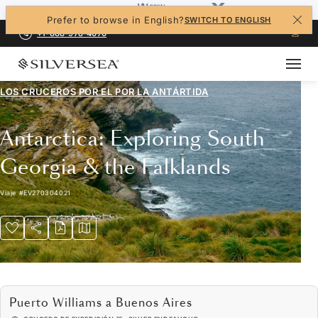
Prefer to browse in English?
SWITCH TO ENGLISH
+1-888-978-4070
LOS CRUCEROS POR EL
POR LA ANTÁRTIDA
Antarctica: Exploring South
Georgia & the Falklands
Viaje
#
EV270304021
Puerto Williams a Buenos Aires