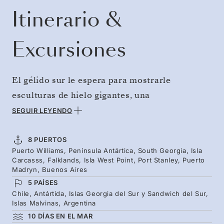
Itinerario &
Excursiones
El gélido sur le espera para mostrarle
esculturas de hielo gigantes, una
extraordinaria vida salvaje y remotas islas en
SEGUIR LEYENDO
una aventura antártica que le dejará sin
aliento. Navegue por el pasaje de Drake (el rito
8 PUERTOS
Puerto Williams, Península Antártica, South Georgia, Isla
de iniciación de la Antártida) y entre de lleno
Carcasss, Falklands, Isla West Point, Port Stanley, Puerto
en un mundo de montañas cubiertas de nieve,
Madryn, Buenos Aires
5 PAÍSES
aguas de un azul intenso e impresionantes
Chile, Antártida, Islas Georgia del Sur y Sandwich del Sur,
ballenas. Continúe hacia Georgia del Sur y las
Islas Malvinas, Argentina
Malvinas para descubrir cumbres volcánicas,
10 DÍAS EN EL MAR