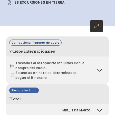
38 EXCURSIONES EN TIERRA
playas plagadas de pingüinos y naturaleza
salvaje, antes de llegar a la costa de la
Patagonia y terminar por todo lo alto en
Buenos Aires.
Con opcional
Paquete de vuelo
Vuelos internacionales
Traslados al aeropuerto incluidos con la
compra del vuelo.
Estancias en hoteles determinadas
según el itinerario
Siempre incluido
Hotel
MIÉ., 3 DE MARZO