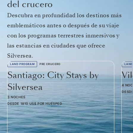
del crucero
Descubra en profundidad los destinos más
emblemáticos antes o después de su viaje
con los programas terrestres inmersivos y
las estancias en ciudades que ofrece
Silversea.
LAND PROGRAM
PRE CRUCERO
LAND
Santiago: City Stays by
Vi
Silversea
4 NO
DESD
3 NOCHES
DESDE
1810 US$
POR HUÉSPED