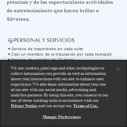
prémium y de las espectaculares actividades
de entretenimiento que hacen brillar a
Silversea.
PERSONAL Y SERVICIOS
Servicio de mayordomo en cada suite
Casi un miembro de la tripulación por cada huésped
Servicio de comidas las 24 horas
Transporte gratuito al centro de la ciudad cuando lo
We use cookies, pixel tags and other technologies to
requiera el destino
collect information you provide as well as information
Tasas y gastos portuarios
about your interactions with our site to enhance user
OCIO A BORDO
experience. We also share information about your use
of our site with our social media, advertising and
Variedad de restaurants, estilos diversos, mesas sin
analytics partners. By using this site, you consent to our
Suba a bordo: elija su suite y revise las tarifas y los
asientos asignados
use of these tracking tools in accordance with our
servicios incluidos antes de confirmar de forma
Servicio ilimitado de champán, licores y hasta 50 vinos
Privacy Notice
and you accept our
Terms of Use.
segura su viaje con Silversea.
de la bodega de Silversea
Café, cafés especiales y tés selectos
Manage Preferences
RESERVE SU SUITE
Enriquecedoras charlas y entretenimiento a bordo
Acceso ilimitado al gimnasio, a la sauna del spa, el baño