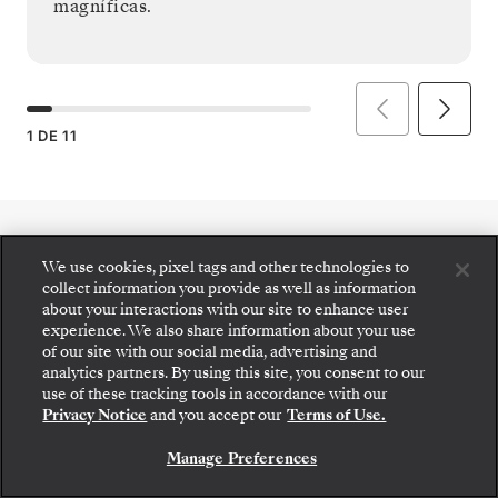
magníficas.
1
DE
11
We use cookies, pixel tags and other technologies to
collect information you provide as well as information
about your interactions with our site to enhance user
experience. We also share information about your use
of our site with our social media, advertising and
analytics partners. By using this site, you consent to our
Suba a bordo: elija su suite y revise las tarifas y los
use of these tracking tools in accordance with our
servicios incluidos antes de confirmar de forma
Privacy Notice
and you accept our
Terms of Use.
segura su viaje con Silversea.
Manage Preferences
RESERVE SU SUITE