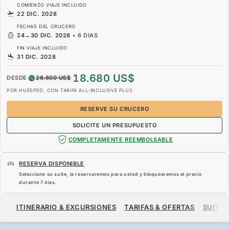
COMIENZO VIAJE INCLUIDO
22 DIC. 2028
FECHAS DEL CRUCERO
24
→
30 DIC. 2028
•
6 DIAS
FIN VIAJE INCLUIDO
31 DIC. 2028
18.680 US$
DESDE
26.600 US$
POR HUÉSPED, CON TARIFA ALL-INCLUSIVE PLUS
RESERVE SU CRUCERO
SOLICITE UN PRESUPUESTO
COMPLETAMENTE REEMBOLSABLE
RESERVA DISPONIBLE
Seleccione su suite, la reservaremos para usted y bloquearemos el precio
durante
7 dias
.
18.680 US$
26.600 US$
DESDE
ITINERARIO & EXCURSIONES
TARIFAS & OFERTAS
SUITES
POR HUÉSPED, CON TARIFA ALL-INCLUSIVE PLUS
RESERVE SU CRUCERO
SOLICITE UN PRESUPUESTO