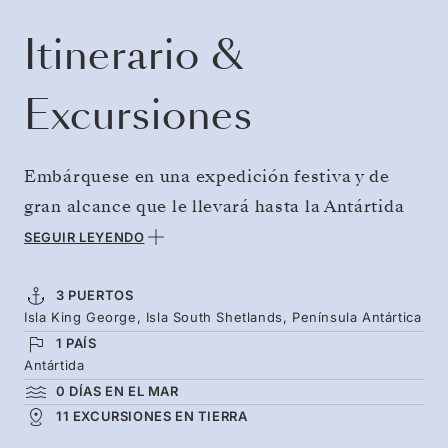
Itinerario &
Excursiones
Embárquese en una expedición festiva y de
gran alcance que le llevará hasta la Antártida
para vivir una blanca Navidad como jamás
SEGUIR LEYENDO
había soñado. Sin travesías por mar abierto:
seis días completos de inmersión en el último
3 PUERTOS
Isla King George, Isla South Shetlands, Península Antártica
continente en la época más mágica del año.
1 PAÍS
Los largos días bañados por la luz solar le
Antártida
permitirán descubrir nuevas familias de
0 DÍAS EN EL MAR
pingüinos, explorar icebergs y vivir aventuras
11 EXCURSIONES EN TIERRA
en tierra, con los albatros volando en círculos