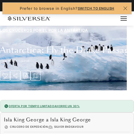
+1-888-978-4070
Prefer to browse in English?
SWITCH TO ENGLISH
LOS CRUCEROS POR EL
POR LA ANTÁRTIDA
Antarctica: Fly the Drake Passage
Viaje
#
EV281224006
OFERTA POR TIEMPO LIMITADO
AHORRE UN 30%
Isla King George a Isla King George
CRUCERO DE EXPEDICIÓN
SILVER ENDEAVOUR