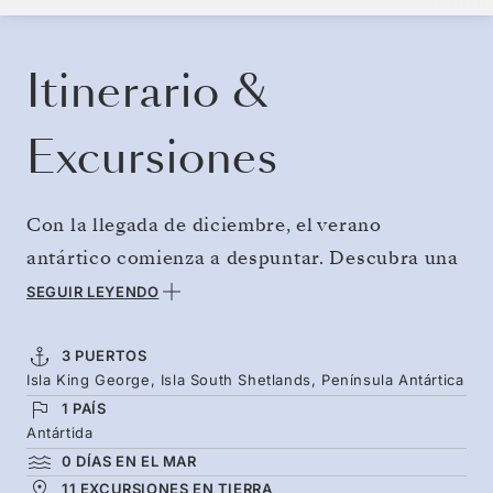
RESERVE SU CRUCERO
SOLICITE UN PRESUPUESTO
Itinerario &
Excursiones
Con la llegada de diciembre, el verano
antártico comienza a despuntar. Descubra una
estación llena de nueva vida y actividad en la
SEGUIR LEYENDO
que este continente inhóspito renace y las
familias de pingüinos se preparan para dar la
3 PUERTOS
Isla King George, Isla South Shetlands, Península Antártica
bienvenida a sus crías. Las ballenas jorobadas
1 PAÍS
también inician su gran migración hacia el sur,
Antártida
para alimentarse en las ricas aguas de la
0 DÍAS EN EL MAR
península. Viaje en avión y así no se perderá ni
11 EXCURSIONES EN TIERRA