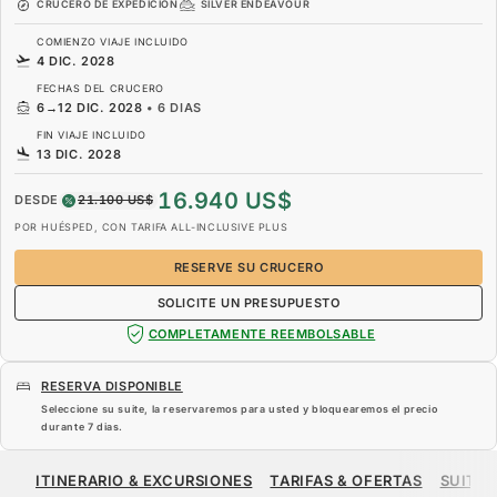
CRUCERO DE EXPEDICIÓN
SILVER ENDEAVOUR
COMIENZO VIAJE INCLUIDO
4 DIC. 2028
FECHAS DEL CRUCERO
6
→
12 DIC. 2028
•
6 DIAS
FIN VIAJE INCLUIDO
13 DIC. 2028
16.940 US$
DESDE
21.100 US$
POR HUÉSPED, CON TARIFA ALL-INCLUSIVE PLUS
RESERVE SU CRUCERO
SOLICITE UN PRESUPUESTO
COMPLETAMENTE REEMBOLSABLE
RESERVA DISPONIBLE
Seleccione su suite, la reservaremos para usted y bloquearemos el precio
durante
7 dias
.
16.940 US$
21.100 US$
DESDE
ITINERARIO & EXCURSIONES
TARIFAS & OFERTAS
SUITES
POR HUÉSPED, CON TARIFA ALL-INCLUSIVE PLUS