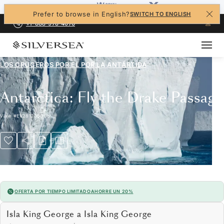
Prefer to browse in English?
SWITCH TO ENGLISH
+1-888-978-4070
LOS CRUCEROS POR EL
POR LA ANTÁRTIDA
Antarctica: Fly the Drake Passage
Viaje
#
EV281206006
OFERTA POR TIEMPO LIMITADO
AHORRE UN 20%
Isla King George a Isla King George