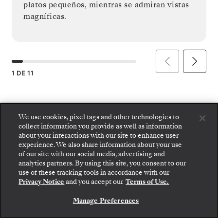
platos pequeños, mientras se admiran vistas
magníficas.
1
DE
11
We use cookies, pixel tags and other technologies to
collect information you provide as well as information
about your interactions with our site to enhance user
experience. We also share information about your use
of our site with our social media, advertising and
analytics partners. By using this site, you consent to our
Suba a bordo: elija su suite y revise las tarifas y los
use of these tracking tools in accordance with our
servicios incluidos antes de confirmar de forma
Privacy Notice
and you accept our
Terms of Use.
segura su viaje con Silversea.
Manage Preferences
RESERVE SU SUITE