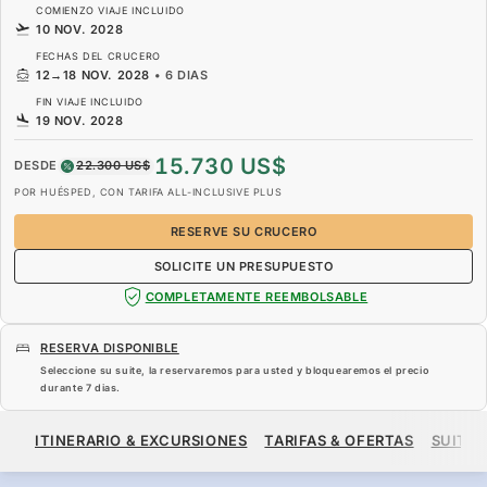
COMIENZO VIAJE INCLUIDO
10 NOV. 2028
FECHAS DEL CRUCERO
12
→
18 NOV. 2028
•
6 DIAS
FIN VIAJE INCLUIDO
19 NOV. 2028
15.730 US$
DESDE
22.300 US$
POR HUÉSPED, CON TARIFA ALL-INCLUSIVE PLUS
RESERVE SU CRUCERO
SOLICITE UN PRESUPUESTO
COMPLETAMENTE REEMBOLSABLE
RESERVA DISPONIBLE
Seleccione su suite, la reservaremos para usted y bloquearemos el precio
durante
7 dias
.
15.730 US$
22.300 US$
DESDE
ITINERARIO & EXCURSIONES
TARIFAS & OFERTAS
SUITES
POR HUÉSPED, CON TARIFA ALL-INCLUSIVE PLUS
RESERVE SU CRUCERO
SOLICITE UN PRESUPUESTO