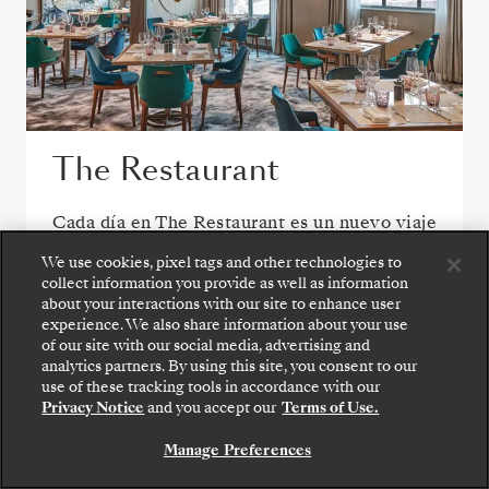
The Restaurant
Cada día en The Restaurant es un nuevo viaje
gastronómico, con deliciosos clásicos y
We use cookies, pixel tags and other technologies to
creaciones inspiradas en el destino que
collect information you provide as well as information
reflejan los sabores y el espíritu de su viaje.
about your interactions with our site to enhance user
experience. We also share information about your use
of our site with our social media, advertising and
analytics partners. By using this site, you consent to our
use of these tracking tools in accordance with our
VER TODAS LAS OPCIONES DE RESTAURACIÓN
Privacy Notice
and you accept our
Terms of Use.
Manage Preferences