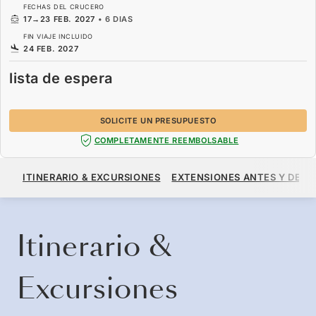
FECHAS DEL CRUCERO
17
→
23 FEB. 2027
•
6 DIAS
FIN VIAJE INCLUIDO
24 FEB. 2027
lista de espera
SOLICITE UN PRESUPUESTO
COMPLETAMENTE REEMBOLSABLE
LISTA DE ESPERA
ITINERARIO & EXCURSIONES
EXTENSIONES ANTES Y DESP
SOLICITE UN PRESUPUESTO
Itinerario &
Excursiones