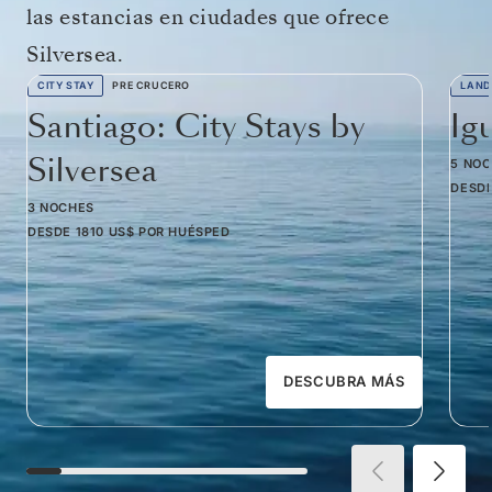
las estancias en ciudades que ofrece
Silversea.
CITY STAY
PRE CRUCERO
LAND
Santiago: City Stays by
Ig
Silversea
5 NO
DESD
3 NOCHES
DESDE
1810 US$
POR HUÉSPED
DESCUBRA MÁS