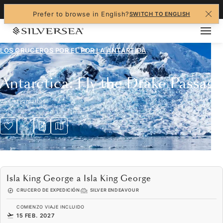
+1-888-978-4070
Prefer to browse in English?
SWITCH TO ENGLISH
LOS CRUCEROS POR EL
POR LA ANTÁRTIDA
Antarctica: Fly the Drake Passage
Viaje
#
EV270217006
Isla King George a Isla King George
CRUCERO DE EXPEDICIÓN
SILVER ENDEAVOUR
COMIENZO VIAJE INCLUIDO
15 FEB. 2027