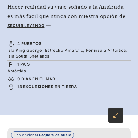
Hacer realidad su viaje soñado a la Antártida
es más fácil que nunca con nuestra opción de
vuelo y crucero, que le lleva al continente
SEGUIR LEYENDO
blanco con total comodidad. Evite la travesía
marítima y adéntrese de lleno en la aventura de
4 PUERTOS
Isla King George, Estrecho Antarctic, Península Antártica,
su vida. Una semana de exploración en la que
Isla South Shetlands
nuestros guías expertos le presentarán a los
1 PAÍS
simpáticos pingüinos y le acercarán a las
Antártida
0 DÍAS EN EL MAR
curiosas ballenas que habitan entre los
13 EXCURSIONES EN TIERRA
casquetes de hielo. Transforme su idea de los
viajes para siempre descubriendo la
inexplorada Antártida.
Con opcional
Paquete de vuelo