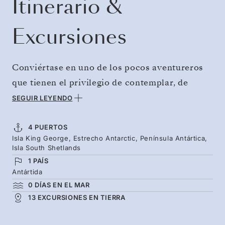
Itinerario &
Excursiones
Conviértase en uno de los pocos aventureros
que tienen el privilegio de contemplar, de
primera mano, la belleza del último territorio
SEGUIR LEYENDO
virgen del planeta. Vuele directamente a la
Antártida, evitando la prolongada travesía
4 PUERTOS
Isla King George, Estrecho Antarctic, Península Antártica,
marítima, y comience a descubrir de inmediato
Isla South Shetlands
los paisajes y la vida salvaje más
1 PAÍS
impresionantes del planeta. Una semana de
Antártida
0 DÍAS EN EL MAR
apasionantes expediciones que le permitirá
13 EXCURSIONES EN TIERRA
explorar la majestuosidad del estrecho
Antarctic, visitar la península Antártica y