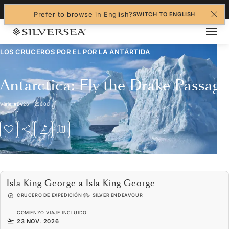
+1-888-978-4070
Prefer to browse in English?
SWITCH TO ENGLISH
LOS CRUCEROS POR EL
POR LA ANTÁRTIDA
Antarctica: Fly the Drake Passage
Viaje
#
EV261125006
Isla King George a Isla King George
CRUCERO DE EXPEDICIÓN
SILVER ENDEAVOUR
COMIENZO VIAJE INCLUIDO
23 NOV. 2026