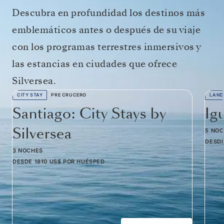
Descubra en profundidad los destinos más
emblemáticos antes o después de su viaje
con los programas terrestres inmersivos y
las estancias en ciudades que ofrece
Silversea.
CITY STAY
PRE CRUCERO
LAND
Santiago: City Stays by
Ig
Silversea
5 NO
DESD
3 NOCHES
DESDE
1810 US$
POR HUÉSPED