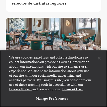
selectos de distintas regiones.
We use cookies, pixel tags and other technologies to
The Restaurant
collect information you provide as well as information
about your interactions with our site to enhance user
experience. We also share information about your use
Cada día en The Restaurant es un nuevo viaje
of our site with our social media, advertising and
analytics partners. By using this site, you consent to our
gastronómico, con deliciosos clásicos y
Suba a bordo: elija su suite y revise las tarifas y los
use of these tracking tools in accordance with our
servicios incluidos antes de confirmar de forma
creaciones inspiradas en el destino que
Privacy Notice
and you accept our
Terms of Use.
segura su viaje con Silversea.
reflejan los sabores y el espíritu de su viaje.
Manage Preferences
RESERVE SU SUITE