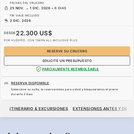
FECHAS DEL CRUCERO
25 NOV.
→
1 DIC. 2026
•
6 DIAS
FIN VIAJE INCLUIDO
2 DIC. 2026
22.300 US$
DESDE
POR HUÉSPED, CON TARIFA ALL-INCLUSIVE PLUS
RESERVE SU CRUCERO
SOLICITE UN PRESUPUESTO
PARCIALMENTE REEMBOLSABLE
RESERVA DISPONIBLE
Seleccione su suite, la reservaremos para usted y bloquearemos el precio
durante
3 dias
.
22.300 US$
DESDE
ITINERARIO & EXCURSIONES
EXTENSIONES ANTES Y DESP
POR HUÉSPED, CON TARIFA ALL-INCLUSIVE PLUS
RESERVE SU CRUCERO
SOLICITE UN PRESUPUESTO