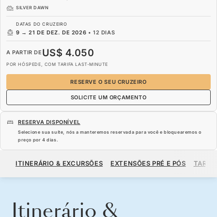
SILVER DAWN
DATAS DO CRUZEIRO
9
→
21 DE DEZ. DE 2026
•
12 DIAS
US$ 4.050
A PARTIR DE
POR HÓSPEDE, COM TARIFA LAST-MINUTE
RESERVE O SEU CRUZEIRO
SOLICITE UM ORÇAMENTO
RESERVA DISPONÍVEL
Selecione sua suíte, nós a manteremos reservada para você e bloquearemos o
preço por
4 dias
.
US$ 4.050
A PARTIR DE
ITINERÁRIO & EXCURSÕES
EXTENSÕES PRÉ E PÓS
TARIF
POR HÓSPEDE, COM TARIFA LAST-MINUTE
RESERVE O SEU CRUZEIRO
SOLICITE UM ORÇAMENTO
Itinerário &