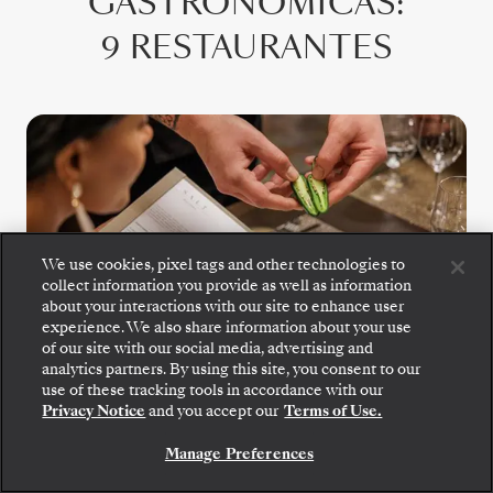
GASTRONÔMICAS
:
9 RESTAURANTES
We use cookies, pixel tags and other technologies to
collect information you provide as well as information
about your interactions with our site to enhance user
S.A.L.T. Kitchen
experience. We also share information about your use
of our site with our social media, advertising and
analytics partners. By using this site, you consent to our
O S.A.L.T. Kitchen oferece um menu em
use of these tracking tools in accordance with our
constante mudança inspirado no destino, com
Privacy Notice
and you accept our
Terms of Use.
especialidades regionais e sabores locais,
Manage Preferences
todos confecionados com ingredientes de
origem responsável. Com 160 vinhos