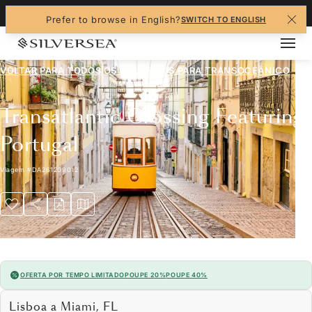
+1-888-978-4070
Prefer to browse in English?
SWITCH TO ENGLISH
VOLTAR PARA TODOS OS CRUZEIROS PARA
TRANSOCEÂNICO
Transatlantic Crossing Featuring
Portugal
Viagem
#
DA261209012
OFERTA POR TEMPO LIMITADO
POUPE 20%
POUPE 40%
Lisboa a Miami, FL