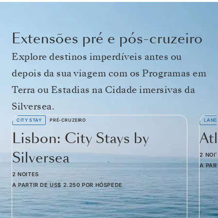
Extensões pré e pós-cruzeiro
Explore destinos imperdíveis antes ou
depois da sua viagem com os Programas em
Terra ou Estadias na Cidade imersivas da
Silversea.
CITY STAY
PRÉ-CRUZEIRO
LAND
Lisbon: City Stays by
At
Silversea
2 NOI
A PAR
2 NOITES
A PARTIR DE
US$ 2.250
POR HÓSPEDE