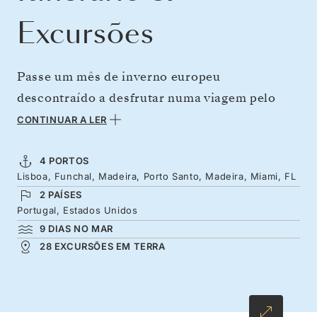
Excursões
Passe um mês de inverno europeu
descontraído a desfrutar numa viagem pelo
Atlântico em busca do sol quente. Desde as
CONTINUAR A LER
colinas de tons pastel de Lisboa, aventure-se
rumo a sudoeste, às cores exóticas e às
4 PORTOS
Lisboa, Funchal, Madeira, Porto Santo, Madeira, Miami, FL
falésias férteis da subtropical ilha da Madeira
2 PAÍSES
– com o seu sistema de irrigação das levadas,
Portugal, Estados Unidos
por onde pode fazer caminhadas – e às praias
9 DIAS NO MAR
de areia dourada do Porto Santo. Só depois
28 EXCURSÕES EM TERRA
começa a verdadeira travessia oceânica.
Desfrute do luxo a bordo enquanto relaxa
durante uma viagem memorável para Miami e