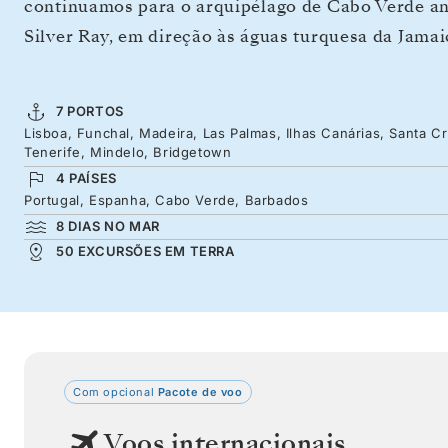
continuamos para o arquipélago de Cabo Verde an
Silver Ray, em direção às águas turquesa da Jamai
7 PORTOS
Lisboa, Funchal, Madeira, Las Palmas, Ilhas Canárias, Santa C
Tenerife, Mindelo, Bridgetown
4 PAÍSES
Portugal, Espanha, Cabo Verde, Barbados
8 DIAS NO MAR
50 EXCURSÕES EM TERRA
Com opcional
Pacote de voo
Voos internacionais