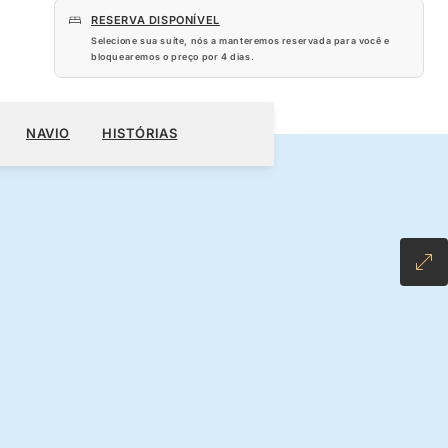
RESERVA DISPONÍVEL
Selecione sua suíte, nós a manteremos reservada para você e
bloquearemos o preço por
4 dias
.
860
RESERVE O SEU CRUZEIRO
SOLICITE UM ORÇAMENTO
NAVIO
HISTÓRIAS