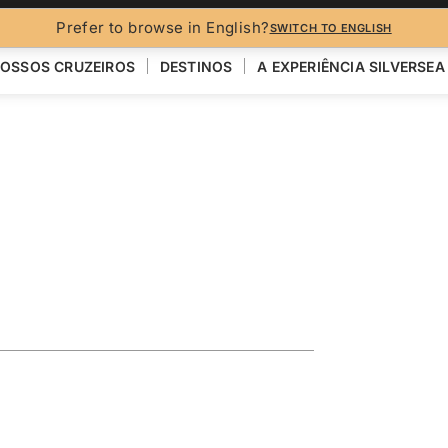
Prefer to browse in English?
SWITCH TO ENGLISH
OSSOS CRUZEIROS
DESTINOS
A EXPERIÊNCIA SILVERSEA
sing Featuring
R
VER MAPA