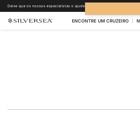
Deixe que os nossos especialistas o ajudem.
+1-888-978-4070
ENCONTRE UM CRUZEIRO
N
VOLTAR PARA TODOS OS CRUZEIROS PARA
TRANSOCEÂNICO
Transatlantic Cros
Portugal & Spain
Viagem
#
RA271204014
ADICIONAR AOS FAVORITOS
COMPARTILHAR
BAIXA