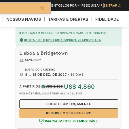
CATÁLOGOS
PEDIR UM ORÇAMENTO
BLOG
POR
PESQUISA
ENTRAR
NOSSOS NAVIOS
TARIFAS E OFERTAS
FIDELIDADE
3
OFERTAS EM DESTAQUE DISPONÍVEIS PARA ESTE CRUZEIRO
OFERTA POR TEMPO LIMITADO
POUPE 20%
POUPE 40%
Lisboa a Bridgetown
SILVER RAY
DATAS DO CRUZEIRO
4
→
18 DE DEZ. DE 2027
•
14 DIAS
US$ 4.860
A PARTIR DE
US$ 8.100
POR HÓSPEDE, COM TARIFA ALL-INCLUSIVE
SOLICITE UM ORÇAMENTO
RESERVE O SEU CRUZEIRO
PARCIALMENTE REEMBOLSÁVEL