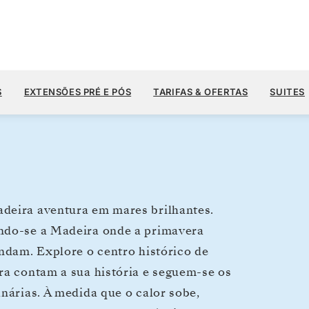
US$ 4.
US$ 8.100
4
→
18 DE DEZ. DE 2027
A PARTIR DE
S
EXTENSÕES PRÉ E PÓS
TARIFAS & OFERTAS
SUITES
14 DIAS
POR HÓSPEDE, COM TARIFA ALL-INCLUSIVE
adeira aventura em mares brilhantes.
indo-se a Madeira onde a primavera
undam. Explore o centro histórico de
ra contam a sua história e seguem-se os
anárias. À medida que o calor sobe,