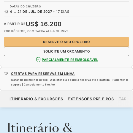
DATAS DO CRUZEIRO
4
→
21 DE JUL. DE 2027
•
17 DIAS
US$ 16.200
A PARTIR DE
POR HÓSPEDE, COM TARIFA ALL-INCLUSIVE
RESERVE O SEU CRUZEIRO
SOLICITE UM ORÇAMENTO
PARCIALMENTE REEMBOLSÁVEL
OFERTAS PARA RESERVAS EM LINHA
Garantia do melhor preço | Assistência desde a reserva até à partida | Pagamento
seguro | Cancelamento flexível
US$ 16.200
A PARTIR DE
ITINERÁRIO & EXCURSÕES
EXTENSÕES PRÉ E PÓS
TARIF
POR HÓSPEDE, COM TARIFA ALL-INCLUSIVE
RESERVE O SEU CRUZEIRO
SOLICITE UM ORÇAMENTO
Itinerário &