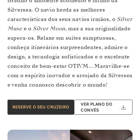
irradiar o ambiente acolhedor e íntimo da
Silversea. O navio herda as melhores
características dos seus navios irmãos, o
Silver
Muse
e o
Silver Moon
, mas a sua originalidade
supera-os. Relaxe em suítes sumptuosas,
conheça itinerários surpreendentes, admire o
design, a tecnologia sofisticados e o excelente
conceito de bem-estar OTIVM… Maravilhe-se
com o espírito inovador e arrojado da Silversea
e venha connosco descobrir o mundo!
VER PLANO DO
RESERVE O SEU CRUZEIRO
CONVÉS