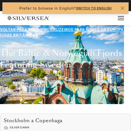
+1-888-978-4070
Prefer to browse in English?
SWITCH TO ENGLISH
VOLTAR PARA TODOS OS CRUZEIROS PARA
NORTE DA EUROPA E
ILHAS BRITÂNICAS
The Baltic & Norwegian Fjords
Featuring Sweden
Viagem
#
DA270704C17
Stockholm a Copenhaga
SILVER DAWN