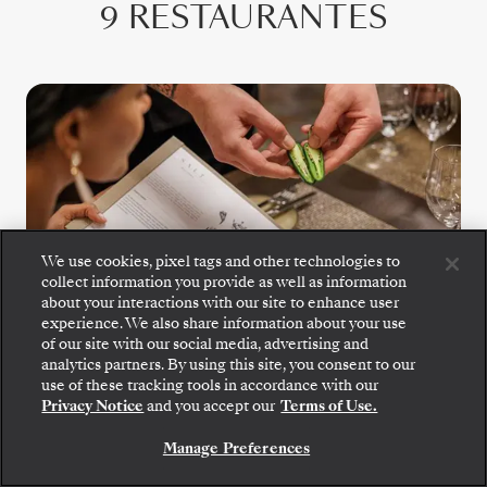
9 RESTAURANTES
We use cookies, pixel tags and other technologies to
collect information you provide as well as information
S.A.L.T. Kitchen
about your interactions with our site to enhance user
experience. We also share information about your use
of our site with our social media, advertising and
O S.A.L.T. Kitchen oferece um menu em
analytics partners. By using this site, you consent to our
Embarque: escolha sua suíte e confira as tarifas e
constante mudança inspirado no destino, com
use of these tracking tools in accordance with our
os serviços inclusos antes de confirmar com
especialidades regionais e sabores locais,
Privacy Notice
and you accept our
Terms of Use.
segurança sua viagem com a Silversea.
todos confecionados com ingredientes de
Manage Preferences
origem responsável. Com 160 vinhos
RESERVE A SUA SUITE
regionais para acompanhar, permite-lhe