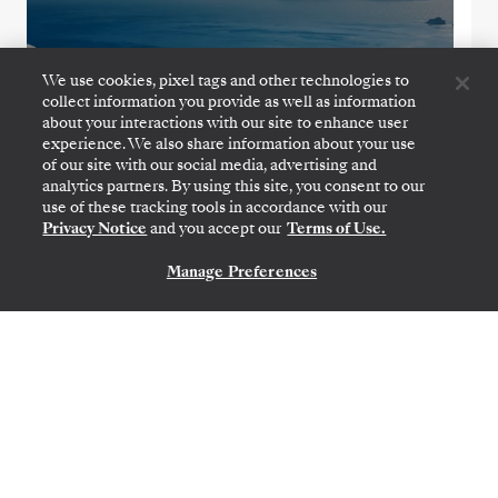
We use cookies, pixel tags and other technologies to
collect information you provide as well as information
about your interactions with our site to enhance user
experience. We also share information about your use
of our site with our social media, advertising and
analytics partners. By using this site, you consent to our
use of these tracking tools in accordance with our
Privacy Notice
and you accept our
Terms of Use.
ATENAS (PIREU)
→
ATENAS (PIREU)
Manage Preferences
CONTATE-NOS
28 DE OUT.
→
7 DE NOV. DE 2026
•
10 DIAS
SILVER SPIRIT
OFERTA POR TEMPO LIMITADO
POUPE 20%
POUPE 30%
A PARTIR DE
US$ 6.650
POR HÓSPEDE, COM TARIFA LAST-MINUTE