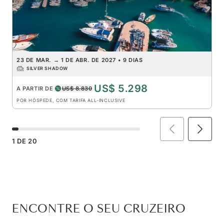
23 DE MAR.
→
1 DE ABR. DE 2027
•
9 DIAS
SILVER SHADOW
US$ 5.298
A PARTIR DE
US$ 8.830
POR HÓSPEDE, COM TARIFA ALL-INCLUSIVE
1
DE
20
ENCONTRE O SEU CRUZEIRO