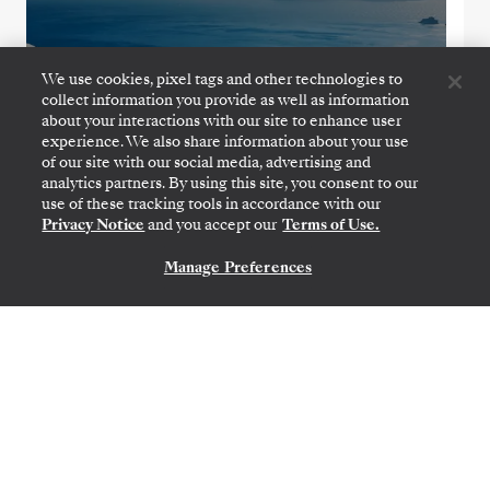
We use cookies, pixel tags and other technologies to
collect information you provide as well as information
about your interactions with our site to enhance user
experience. We also share information about your use
of our site with our social media, advertising and
analytics partners. By using this site, you consent to our
use of these tracking tools in accordance with our
Privacy Notice
and you accept our
Terms of Use.
ATENAS (PIREU)
→
ATENAS (PIREU)
Manage Preferences
CONTATE-NOS
28 DE OUT.
→
7 DE NOV. DE 2026
•
10 DIAS
SILVER SPIRIT
OFERTA POR TEMPO LIMITADO
POUPE 20%
POUPE 30%
A PARTIR DE
US$ 6.650
POR HÓSPEDE, COM TARIFA LAST-MINUTE