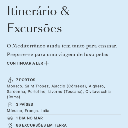
Itinerário &
Excursões
O Mediterrâneo ainda tem tanto para ensinar.
Prepare-se para uma viagem de luxo pelas
ilhas mais bonitas da região e o espírito de
CONTINUAR A LER
dolce vita de Itália. Começamos por Monte
Carlo e Saint Tropez no seu glamor de verão,
7 PORTOS
Mónaco, Saint Tropez, Ajaccio (Córsega), Alghero,
seguindo-se Córsega, terra-natal de Napoleão.
Sardenha, Portofino, Livorno (Toscana), Civitavecchia
Segue-se a Sardenha com uma costa
(Roma)
3 PAÍSES
influenciada pela Catalunha e as suas águas
Mónaco, França, Itália
cristalinas. Continuamos para o porto em tons
1 DIA NO MAR
pastel de Portofino antes de explorarmos as
86 EXCURSÕES EM TERRA