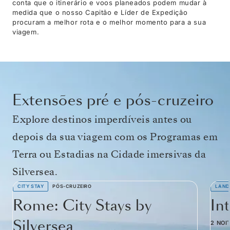
conta que o itinerário e voos planeados podem mudar à
medida que o nosso Capitão e Líder de Expedição
procuram a melhor rota e o melhor momento para a sua
viagem.
Extensões pré e pós-cruzeiro
Explore destinos imperdíveis antes ou
depois da sua viagem com os Programas em
Terra ou Estadias na Cidade imersivas da
Silversea.
CITY STAY
PÓS-CRUZEIRO
LAND
Rome: City Stays by
In
Silversea
2 NOI