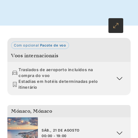
cidades renascentistas da Toscana, as
paisagens escarpadas e o centro histórico do
Império Romano.
Com opcional
Pacote de voo
Voos internacionais
Traslados de aeroporto incluídos na
compra do voo
Estadias em hotéis determinadas pelo
itinerário
Mónaco
,
Mónaco
SÁB., 21 DE AGOSTO
00:00 - 19:00