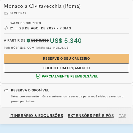
Mónaco a Civitavecchia (Roma)
SILVER RAY
DATAS DO CRUZEIRO
21
→
28 DE AGO. DE 2027
•
7 DIAS
US$ 5.340
A PARTIR DE
US$ 8.900
POR HÓSPEDE, COM TARIFA ALL-INCLUSIVE
RESERVE O SEU CRUZEIRO
SOLICITE UM ORÇAMENTO
PARCIALMENTE REEMBOLSÁVEL
RESERVA DISPONÍVEL
Selecione sua suíte, nós a manteremos reservada para você e bloquearemos o
preço por
4 dias
.
US$ 5.340
US$ 8.900
A PARTIR DE
ITINERÁRIO & EXCURSÕES
EXTENSÕES PRÉ E PÓS
TARIF
POR HÓSPEDE, COM TARIFA ALL-INCLUSIVE
RESERVE O SEU CRUZEIRO
SOLICITE UM ORÇAMENTO