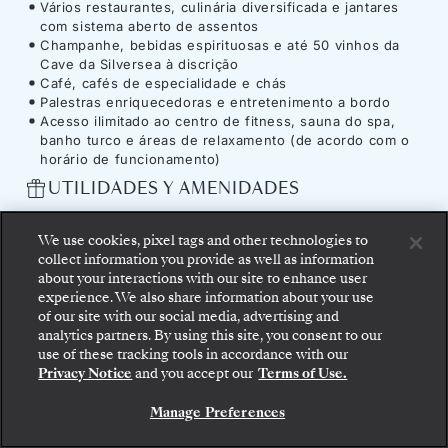
Vários restaurantes, culinária diversificada e jantares
com sistema aberto de assentos
Champanhe, bebidas espirituosas e até 50 vinhos da
Cave da Silversea à discrição
Café, cafés de especialidade e chás
Palestras enriquecedoras e entretenimento a bordo
Acesso ilimitado ao centro de fitness, sauna do spa,
banho turco e áreas de relaxamento (de acordo com o
horário de funcionamento)
UTILIDADES Y AMENIDADES
Acesso ilimitado a Internet
Gratificações a bordo
We use cookies, pixel tags and other technologies to
collect information you provide as well as information
about your interactions with our site to enhance user
experience. We also share information about your use
of our site with our social media, advertising and
Navio
-
Silver Ray
analytics partners. By using this site, you consent to our
Embarque: escolha sua suíte e confira as tarifas e
use of these tracking tools in accordance with our
os serviços inclusos antes de confirmar com
Privacy Notice
and you accept our
Terms of Use.
segurança sua viagem com a Silversea.
O
Silver Ray
ilumina o caminho para uma nova
Manage Preferences
RESERVE A SUA SUITE
dimensão de viagens, aproximando-o mais do