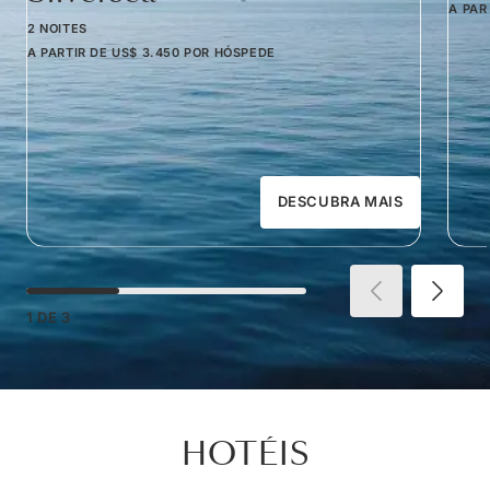
A PAR
2 NOITES
A PARTIR DE
US$ 3.450
POR HÓSPEDE
DESCUBRA MAIS
1
DE
3
HOTÉIS