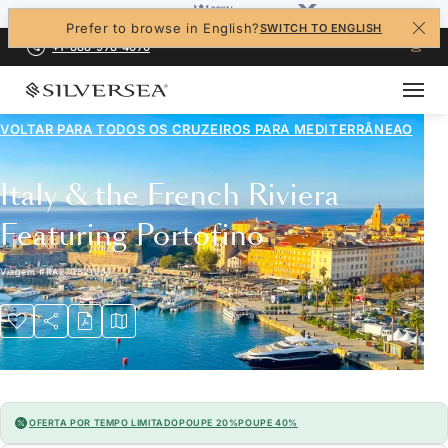
Prefer to browse in English?
SWITCH TO ENGLISH
+1-888-978-4070
VOLTAR PARA TODOS OS CRUZEIROS PARA
MEDITERRÂNEAO
Italy & the French Riviera
Featuring Portofino
Viagem
#
RA270821007
OFERTA POR TEMPO LIMITADO
POUPE 20%
POUPE 40%