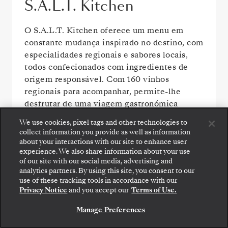
S.A.L.T. Kitchen
O S.A.L.T. Kitchen oferece um menu em
constante mudança inspirado no destino, com
especialidades regionais e sabores locais,
todos confecionados com ingredientes de
origem responsável. Com 160 vinhos
regionais para acompanhar, permite-lhe
desfrutar de uma viagem gastronómica
imersiva no mar.
We use cookies, pixel tags and other technologies to
collect information you provide as well as information
about your interactions with our site to enhance user
experience. We also share information about your use
of our site with our social media, advertising and
analytics partners. By using this site, you consent to our
Embarque: escolha sua suíte e confira as tarifas e
use of these tracking tools in accordance with our
os serviços inclusos antes de confirmar com
Privacy Notice
and you accept our
Terms of Use.
segurança sua viagem com a Silversea.
Manage Preferences
RESERVE A SUA SUITE