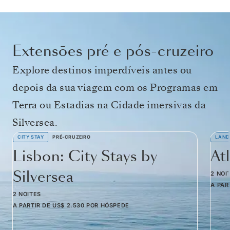
Extensões pré e pós-cruzeiro
Explore destinos imperdíveis antes ou
depois da sua viagem com os Programas em
Terra ou Estadias na Cidade imersivas da
Silversea.
CITY STAY
PRÉ-CRUZEIRO
LAND
Lisbon: City Stays by
At
Silversea
2 NOI
A PAR
2 NOITES
A PARTIR DE
US$ 2.530
POR HÓSPEDE