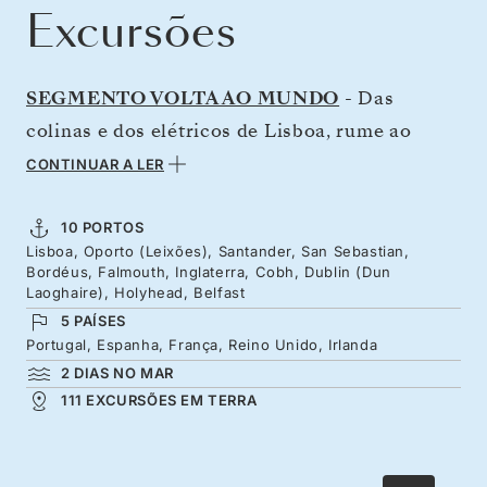
Excursões
SEGMENTO VOLTA AO MUNDO
- Das
colinas e dos elétricos de Lisboa, rume ao
Porto, a cidade das pontes e das adegas de
CONTINUAR A LER
vinho do Porto. À medida que exploramos a
costa atlântica da Europa ocidental, vai
10 PORTOS
Lisboa, Oporto (Leixões), Santander, San Sebastian,
descobrir os segredos dos vinhos e da
Bordéus, Falmouth, Inglaterra, Cobh, Dublin (Dun
gastronomia de Espanha e de França antes de
Laoghaire), Holyhead, Belfast
5 PAÍSES
chegarmos à costa escarpada do Reino Unido.
Portugal, Espanha, França, Reino Unido, Irlanda
Na Irlanda e em Gales, prepare-se para
2 DIAS NO MAR
explorar pubs com uma banda sonora ao estilo
111 EXCURSÕES EM TERRA
celta, castelos medievais e imponentes
paisagens.