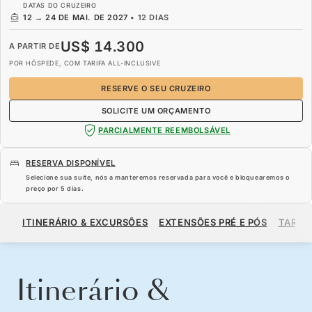
DATAS DO CRUZEIRO
12
→
24 DE MAI. DE 2027
•
12 DIAS
US$ 14.300
A PARTIR DE
POR HÓSPEDE, COM TARIFA ALL-INCLUSIVE
RESERVE O SEU CRUZEIRO
SOLICITE UM ORÇAMENTO
PARCIALMENTE REEMBOLSÁVEL
RESERVA DISPONÍVEL
Selecione sua suíte, nós a manteremos reservada para você e bloquearemos o
preço por
5 dias
.
US$ 14.300
A PARTIR DE
ITINERÁRIO & EXCURSÕES
EXTENSÕES PRÉ E PÓS
TARIF
POR HÓSPEDE, COM TARIFA ALL-INCLUSIVE
RESERVE O SEU CRUZEIRO
SOLICITE UM ORÇAMENTO
Itinerário &