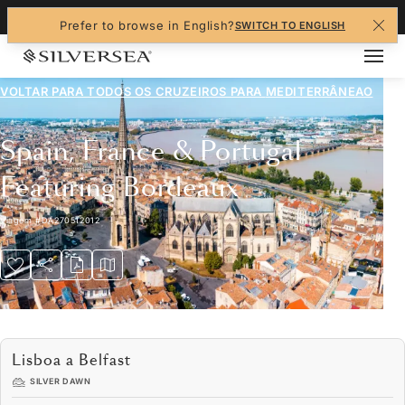
+1-888-978-4070
Prefer to browse in English?
SWITCH TO ENGLISH
VOLTAR PARA TODOS OS CRUZEIROS PARA
MEDITERRÂNEAO
Spain, France & Portugal
Featuring Bordeaux
Viagem
#
DA270512012
Lisboa a Belfast
SILVER DAWN