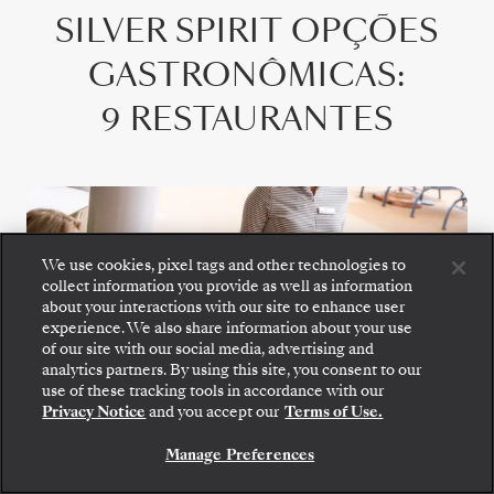
SILVER SPIRIT
OPÇÕES
GASTRONÔMICAS
:
9 RESTAURANTES
We use cookies, pixel tags and other technologies to
collect information you provide as well as information
about your interactions with our site to enhance user
experience. We also share information about your use
of our site with our social media, advertising and
analytics partners. By using this site, you consent to our
Embarque: escolha sua suíte e confira as tarifas e
use of these tracking tools in accordance with our
os serviços inclusos antes de confirmar com
Privacy Notice
and you accept our
Terms of Use.
segurança sua viagem com a Silversea.
Manage Preferences
RESERVE A SUA SUITE