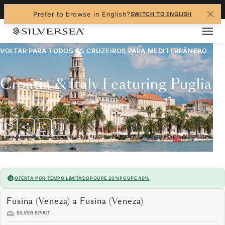
+1-888-978-4070
Prefer to browse in English?
SWITCH TO ENGLISH
VOLTAR PARA TODOS OS CRUZEIROS PARA
MEDITERRÂNEAO
Croatia & Italy Featuring Puglia
Viagem
#
SL271102009
OFERTA POR TEMPO LIMITADO
POUPE 20%
POUPE 40%
Fusina (Veneza) a Fusina (Veneza)
SILVER SPIRIT