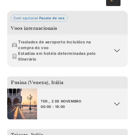
pescar levam-no de volta a Veneza.
Com opcional
Pacote de voo
Voos internacionais
Traslados de aeroporto incluídos na
compra do voo
Estadias em hotéis determinadas pelo
itinerário
Fusina (Veneza)
,
Itália
TER., 2 DE NOVEMBRO
00:00 - 19:00
Trieste
,
Itália