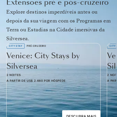
Extensões pré e pós-cruzeiro
Explore destinos imperdíveis antes ou
depois da sua viagem com os Programas em
Terra ou Estadias na Cidade imersivas da
Silversea.
CITY STAY
PRÉ-CRUZEIRO
CITY
Venice: City Stays by
Ve
Silversea
Si
2 NOITES
2 NOI
A PARTIR DE
US$ 2.660
POR HÓSPEDE
A PAR
DESCUBRA MAIS