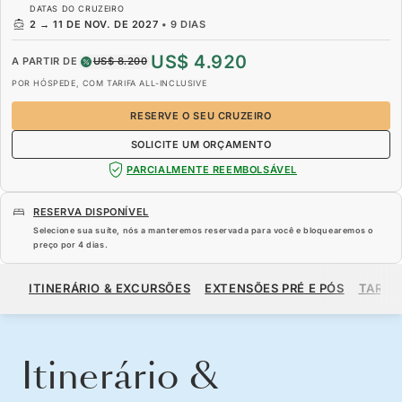
DATAS DO CRUZEIRO
2
→
11 DE NOV. DE 2027
•
9 DIAS
US$ 4.920
A PARTIR DE
US$ 8.200
POR HÓSPEDE, COM TARIFA ALL-INCLUSIVE
RESERVE O SEU CRUZEIRO
SOLICITE UM ORÇAMENTO
PARCIALMENTE REEMBOLSÁVEL
RESERVA DISPONÍVEL
Selecione sua suíte, nós a manteremos reservada para você e bloquearemos o
preço por
4 dias
.
US$ 4.920
US$ 8.200
A PARTIR DE
ITINERÁRIO & EXCURSÕES
EXTENSÕES PRÉ E PÓS
TARIF
POR HÓSPEDE, COM TARIFA ALL-INCLUSIVE
RESERVE O SEU CRUZEIRO
SOLICITE UM ORÇAMENTO
Itinerário &