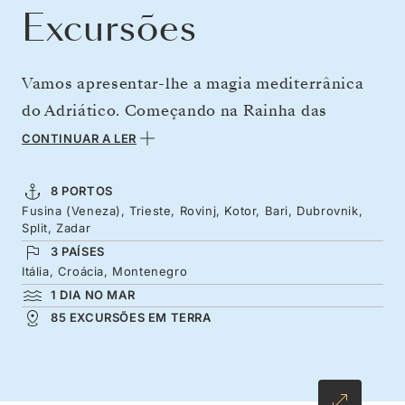
Excursões
Vamos apresentar-lhe a magia mediterrânica
do Adriático. Começando na Rainha das
Lagoas, Veneza, seguimos em direção à
CONTINUAR A LER
elegância do velho mundo de Koper e Rovinj,
onde a grandiosidade austro-húngara se alinha
8 PORTOS
Fusina (Veneza), Trieste, Rovinj, Kotor, Bari, Dubrovnik,
com a zona costeira. A Croácia, Montenegro e
Split, Zadar
Itália decoram as zonas costeiras em tons de
3 PAÍSES
azul com uma diversidade de fortalezas
Itália, Croácia, Montenegro
1 DIA NO MAR
históricas, palácios romanos incomparáveis e
85 EXCURSÕES EM TERRA
antigas cidades repletas de sol com uma
gastronomia única e deliciosa. A
excentricidade artística e o peixe acabado de