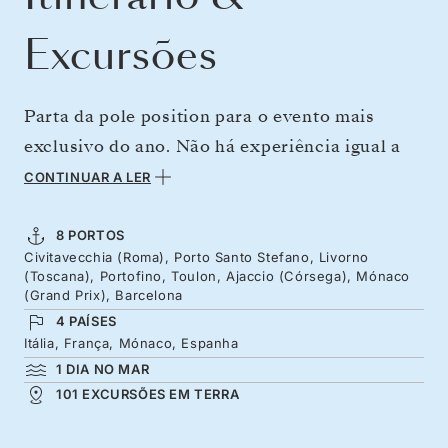
Excursões
Parta da pole position para o evento mais
exclusivo do ano. Não há experiência igual a
assistir ao Grande Prémio em Monte Carlo e
CONTINUAR A LER
esta viagem inesquecível leva-o ao centro da
ação. Viaje para o Mónaco com a devida
8 PORTOS
Civitavecchia (Roma), Porto Santo Stefano, Livorno
elegância a partir de Roma, passando pelas
(Toscana), Portofino, Toulon, Ajaccio (Córsega), Mónaco
paisagens da Toscana e o idílico porto de
(Grand Prix), Barcelona
4 PAÍSES
Portofino, antecipando uma grandiosa chegada
Itália, França, Mónaco, Espanha
à Riviera e Córsega. Assista à corrida mais
1 DIA NO MAR
icónica do mundo – o Grande Prémio do
101 EXCURSÕES EM TERRA
Mónaco – a partir do ponto de visão perfeito
no Silver Ray.