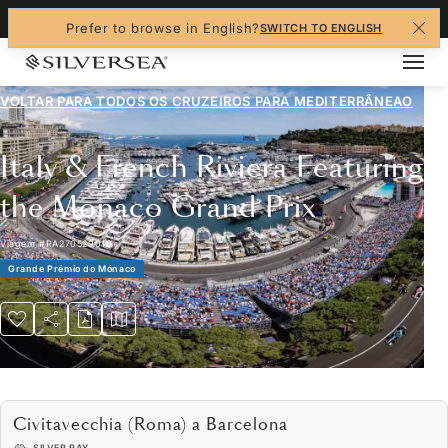
+1-888-978-4070
Prefer to browse in English?
SWITCH TO ENGLISH
VOLTAR PARA TODOS OS CRUZEIROS PARA
MEDITERRÂNEAO
Italy & French Riviera Featuring
the Monaco Grand Prix
Viagem
#
RA270529010
Grande Prémio do Mónaco
Civitavecchia (Roma) a Barcelona
SILVER RAY