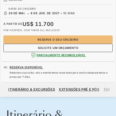
DATAS DO CRUZEIRO
29 DE MAI.
→
8 DE JUN. DE 2027
•
10 DIAS
US$ 11.700
A PARTIR DE
POR HÓSPEDE, COM TARIFA ALL-INCLUSIVE
RESERVE O SEU CRUZEIRO
SOLICITE UM ORÇAMENTO
PARCIALMENTE REEMBOLSÁVEL
RESERVA DISPONÍVEL
Selecione sua suíte, nós a manteremos reservada para você e bloquearemos o
preço por
7 dias
.
US$ 11.700
A PARTIR DE
ITINERÁRIO & EXCURSÕES
EXTENSÕES PRÉ E PÓS
TARIF
POR HÓSPEDE, COM TARIFA ALL-INCLUSIVE
RESERVE O SEU CRUZEIRO
SOLICITE UM ORÇAMENTO
Itinerário &