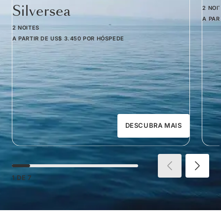
Silversea
2 NOI
A PAR
2 NOITES
A PARTIR DE
US$ 3.450
POR HÓSPEDE
DESCUBRA MAIS
1
DE
7