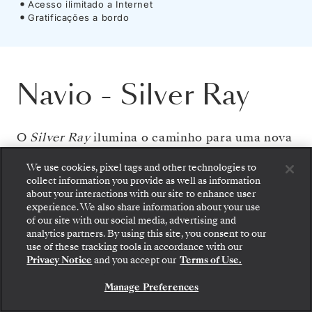
Acesso ilimitado a Internet
Gratificações a bordo
Navio
-
Silver Ray
O
Silver Ray
ilumina o caminho para uma nova
dimensão de viagens, aproximando-o mais do
We use cookies, pixel tags and other technologies to
extraordinário. À intimidade de um navio de
collect information you provide as well as information
about your interactions with our site to enhance user
pequenas dimensões une-se um espaço sem
experience. We also share information about your use
limites e interiores elegantes envoltos em
of our site with our social media, advertising and
analytics partners. By using this site, you consent to our
Embarque: escolha sua suíte e confira as tarifas e
vidro, para que possa desfrutar ao máximo das
use of these tracking tools in accordance with our
os serviços inclusos antes de confirmar com
Privacy Notice
and you accept our
Terms of Use.
vistas panorâmicas. Enquanto passeia pelos
segurança sua viagem com a Silversea.
espaços banhados pelo sol e admira a
Manage Preferences
RESERVE A SUA SUITE
paisagem das janelas panorâmicas, o horizonte