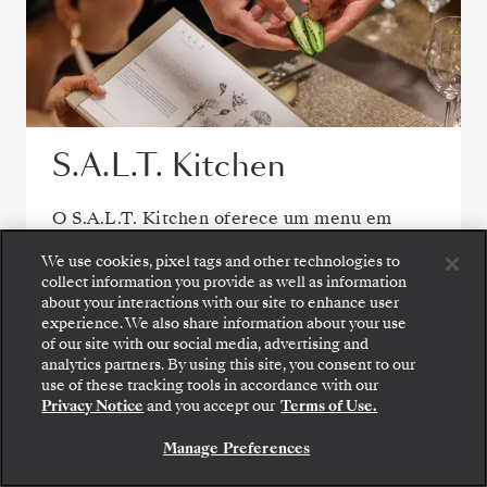
S.A.L.T. Kitchen
O S.A.L.T. Kitchen oferece um menu em
constante mudança inspirado no destino, com
We use cookies, pixel tags and other technologies to
especialidades regionais e sabores locais,
collect information you provide as well as information
todos confecionados com ingredientes de
about your interactions with our site to enhance user
origem responsável. Com 160 vinhos
experience. We also share information about your use
of our site with our social media, advertising and
regionais para acompanhar, permite-lhe
analytics partners. By using this site, you consent to our
Embarque: escolha sua suíte e confira as tarifas e
desfrutar de uma viagem gastronómica
use of these tracking tools in accordance with our
os serviços inclusos antes de confirmar com
imersiva no mar.
Privacy Notice
and you accept our
Terms of Use.
segurança sua viagem com a Silversea.
Manage Preferences
RESERVE A SUA SUITE