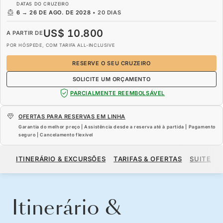
DATAS DO CRUZEIRO
6
→
26 DE AGO. DE 2028
•
20 DIAS
US$ 10.800
A PARTIR DE
POR HÓSPEDE, COM TARIFA ALL-INCLUSIVE
RESERVE O SEU CRUZEIRO
SOLICITE UM ORÇAMENTO
PARCIALMENTE REEMBOLSÁVEL
OFERTAS PARA RESERVAS EM LINHA
Garantia do melhor preço | Assistência desde a reserva até à partida | Pagamento
seguro | Cancelamento flexível
US$ 10.800
A PARTIR DE
ITINERÁRIO & EXCURSÕES
TARIFAS & OFERTAS
SUITES
POR HÓSPEDE, COM TARIFA ALL-INCLUSIVE
RESERVE O SEU CRUZEIRO
SOLICITE UM ORÇAMENTO
Itinerário &