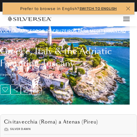
+1-888-978-4070
Prefer to browse in English?
SWITCH TO ENGLISH
VOLTAR PARA TODOS OS CRUZEIROS PARA
MEDITERRÂNEAO
Greece, Italy & the Adriatic
Featuring Tuscany
Viagem
#
DA280806C20
Civitavecchia (Roma) a Atenas (Pireu)
SILVER DAWN