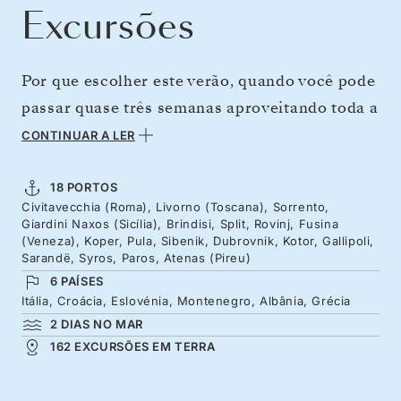
Excursões
Por que escolher este verão, quando você pode
passar quase três semanas aproveitando toda a
variedade do Mediterrâneo, desde os tesouros
CONTINUAR A LER
renascentistas de Roma e da Toscana até os
palácios e arenas romanas da Croácia,
18 PORTOS
Civitavecchia (Roma), Livorno (Toscana), Sorrento,
vilarejos de pescadores idílicos da Ístria e
Giardini Naxos (Sicília), Brindisi, Split, Rovinj, Fusina
imponentes cidades-fortaleza. Explore as
(Veneza), Koper, Pula, Sibenik, Dubrovnik, Kotor, Gallipoli,
Sarandë, Syros, Paros, Atenas (Pireu)
cidades e vinícolas ancestrais da Albânia, antes
6 PAÍSES
de um dia de mar relaxante enquanto navega
Itália, Croácia, Eslovénia, Montenegro, Albânia, Grécia
para as ilhas cicládicas de domos azuis e
2 DIAS NO MAR
162 EXCURSÕES EM TERRA
Atenas.