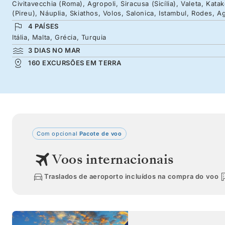
Civitavecchia (Roma), Agropoli, Siracusa (Sicília), Valeta, Kat
(Pireu), Náuplia, Skiathos, Volos, Salonica, Istambul, Rodes, A
4 PAÍSES
Itália, Malta, Grécia, Turquia
3 DIAS NO MAR
160 EXCURSÕES EM TERRA
Com opcional
Pacote de voo
Voos internacionais
Traslados de aeroporto incluídos na compra do voo