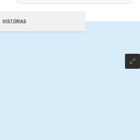
00
RESERVE O SEU CRUZEIRO
SOLICITE UM ORÇAMENTO
HISTÓRIAS
LUSIVE