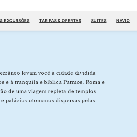
US$ 11.3
30 DE JUN.
→
19 DE JUL. DE 2028
A PARTIR DE
 & EXCURSÕES
TARIFAS & OFERTAS
SUITES
NAVIO
19 DIAS
POR HÓSPEDE, COM TARIFA ALL-INC
errâneo levam você à cidade dividida
os e à tranquila e bíblica Patmos. Roma e
rão de uma viagem repleta de templos
as e palácios otomanos dispersas pelas