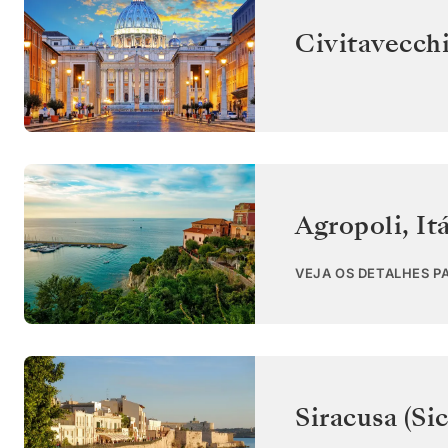
Civitavecch
Agropoli
,
It
VEJA OS DETALHES P
Siracusa (Sic