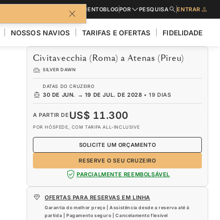
CATÁLOGOS
PEDIR UM ORÇAMENTO
BLOG
POR
PESQUISA
ENTRAR
NOSSOS NAVIOS
TARIFAS E OFERTAS
FIDELIDADE
Civitavecchia (Roma) a Atenas (Pireu)
SILVER DAWN
DATAS DO CRUZEIRO
30 DE JUN.
→
19 DE JUL. DE 2028
•
19 DIAS
US$ 11.300
A PARTIR DE
POR HÓSPEDE, COM TARIFA ALL-INCLUSIVE
SOLICITE UM ORÇAMENTO
RESERVE O SEU CRUZEIRO
PARCIALMENTE REEMBOLSÁVEL
OFERTAS PARA RESERVAS EM LINHA
Garantia do melhor preço | Assistência desde a reserva até à
partida | Pagamento seguro | Cancelamento flexível