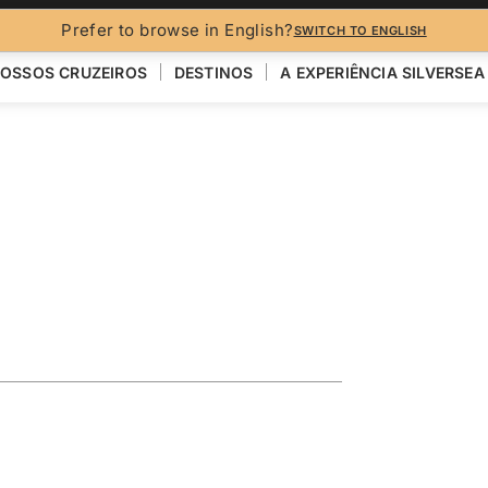
Prefer to browse in English?
SWITCH TO ENGLISH
OSSOS CRUZEIROS
DESTINOS
A EXPERIÊNCIA SILVERSEA
rkey Featuring
R