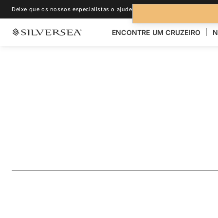
Deixe que os nossos especialistas o ajudem.
+1-888-978-4070
ENCONTRE UM CRUZEIRO
N
VOLTAR PARA TODOS OS CRUZEIROS PARA
MEDITERRÂNEAO
Italy, Greece & Tu
Istanbul
Viagem
#
DA280630C19
ADICIONAR AOS FAVORITOS
COMPARTILHAR
BAIXA