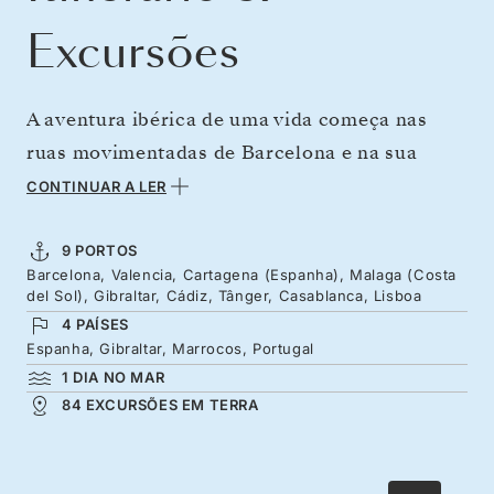
Excursões
A aventura ibérica de uma vida começa nas
ruas movimentadas de Barcelona e na sua
arquitetura peculiar; saboreie uma paella em
CONTINUAR A LER
Valência e percorra as influências romanas e
mouriscas de Cartagena a Andaluzia. Gibraltar
9 PORTOS
Barcelona, Valencia, Cartagena (Espanha), Malaga (Costa
também tem um toque britânico, seguindo-se
del Sol), Gibraltar, Cádiz, Tânger, Casablanca, Lisboa
as ruas antigas da cidade de Cádis. As medinas
4 PAÍSES
coloridas de Tânger e Casablanca, em
Espanha, Gibraltar, Marrocos, Portugal
1 DIA NO MAR
Marrocos, são imperdíveis, assim com os tons
84 EXCURSÕES EM TERRA
pastel da cidade de Lisboa, à beira-mar
plantada.