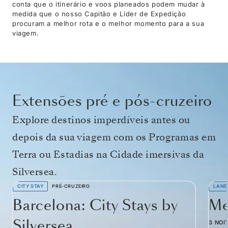
conta que o itinerário e voos planeados podem mudar à
medida que o nosso Capitão e Líder de Expedição
procuram a melhor rota e o melhor momento para a sua
viagem.
Extensões pré e pós-cruzeiro
Explore destinos imperdíveis antes ou
depois da sua viagem com os Programas em
Terra ou Estadias na Cidade imersivas da
Silversea.
CITY STAY
PRÉ-CRUZEIRO
LAND
Barcelona: City Stays by
Me
Silversea
3 NOI