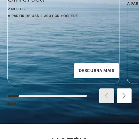
A PAR
2 NOITES
A PARTIR DE
US$ 2.390
POR HÓSPEDE
DESCUBRA MAIS
1
DE
7