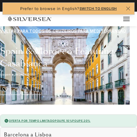
+1-888-978-4070
Prefer to browse in English?
SWITCH TO ENGLISH
VOLTAR PARA TODOS OS CRUZEIROS PARA
MEDITERRÂNEAO
Spain & Morocco Featuring
Casablanca
Viagem
#
SM260810010
OFERTA POR TEMPO LIMITADO
POUPE 10%
POUPE 20%
Barcelona a Lisboa