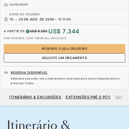
SILVER MUSE
DATAS DO CRUZEIRO
10
→
20 DE AGO. DE 2026
•
10 DIAS
US$ 7.344
A PARTIR DE
US$ 9.180
POR HÓSPEDE, COM TARIFA ALL-INCLUSIVE
RESERVE O SEU CRUZEIRO
SOLICITE UM ORÇAMENTO
RESERVA DISPONÍVEL
Selecione sua suíte, nós a manteremos reservada para você e bloquearemos o
preço por
4 dias
.
US$ 7.344
US$ 9.180
A PARTIR DE
ITINERÁRIO & EXCURSÕES
EXTENSÕES PRÉ E PÓS
TARIF
POR HÓSPEDE, COM TARIFA ALL-INCLUSIVE
RESERVE O SEU CRUZEIRO
SOLICITE UM ORÇAMENTO
Itinerário &