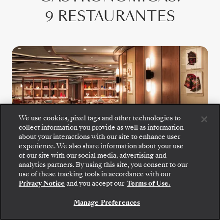
9 RESTAURANTES
We use cookies, pixel tags and other technologies to
collect information you provide as well as information
about your interactions with our site to enhance user
experience. We also share information about your use
of our site with our social media, advertising and
analytics partners. By using this site, you consent to our
Embarque: escolha sua suíte e confira as tarifas e
use of these tracking tools in accordance with our
os serviços inclusos antes de confirmar com
Privacy Notice
and you accept our
Terms of Use.
segurança sua viagem com a Silversea.
S.A.L.T. Kitchen
Manage Preferences
RESERVE A SUA SUITE
S.A.L.T. Kitchen oferece uma ementa