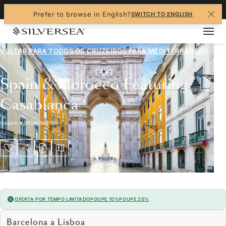
+1-888-978-4070
Prefer to browse in English?
SWITCH TO ENGLISH
VOLTAR PARA TODOS OS CRUZEIROS PARA
MEDITERRÂNEAO
Spain & Morocco Featuring
Casablanca
Viagem
#
SM260810010
OFERTA POR TEMPO LIMITADO
POUPE 10%
POUPE 20%
Barcelona a Lisboa