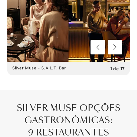
Silver Muse - S.A.L.T. Bar
1
de
17
SILVER MUSE
OPÇÕES
GASTRONÔMICAS
:
9 RESTAURANTES