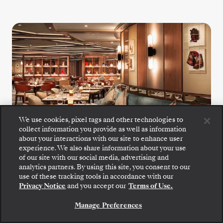
We use cookies, pixel tags and other technologies to
collect information you provide as well as information
about your interactions with our site to enhance user
experience. We also share information about your use
of our site with our social media, advertising and
analytics partners. By using this site, you consent to our
S.A.L.T. Kitchen
Embarque: escolha sua suíte e confira as tarifas e
use of these tracking tools in accordance with our
os serviços inclusos antes de confirmar com
Privacy Notice
and you accept our
Terms of Use.
segurança sua viagem com a Silversea.
S.A.L.T. Kitchen oferece uma ementa
Manage Preferences
RESERVE A SUA SUITE
inspirada no destino, em constante mudança,
com especialidades regionais e sabores