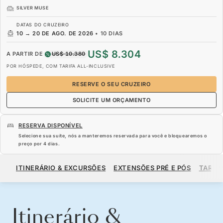
SILVER MUSE
DATAS DO CRUZEIRO
10
→
20 DE AGO. DE 2026
•
10 DIAS
US$ 8.304
A PARTIR DE
US$ 10.380
POR HÓSPEDE, COM TARIFA ALL-INCLUSIVE
RESERVE O SEU CRUZEIRO
SOLICITE UM ORÇAMENTO
RESERVA DISPONÍVEL
Selecione sua suíte, nós a manteremos reservada para você e bloquearemos o
preço por
4 dias
.
US$ 8.304
US$ 10.380
A PARTIR DE
ITINERÁRIO & EXCURSÕES
EXTENSÕES PRÉ E PÓS
TARIF
POR HÓSPEDE, COM TARIFA ALL-INCLUSIVE
RESERVE O SEU CRUZEIRO
SOLICITE UM ORÇAMENTO
Itinerário &