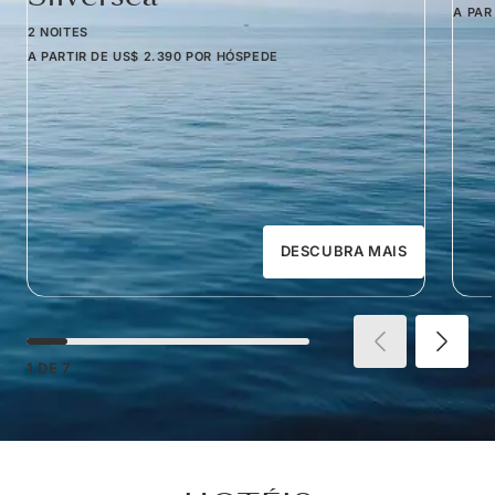
A PAR
2 NOITES
A PARTIR DE
US$ 2.390
POR HÓSPEDE
DESCUBRA MAIS
1
DE
7