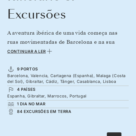
Excursões
A aventura ibérica de uma vida começa nas
ruas movimentadas de Barcelona e na sua
arquitetura peculiar; saboreie uma paella em
CONTINUAR A LER
Valência e percorra as influências romanas e
mouriscas de Cartagena a Andaluzia. Gibraltar
9 PORTOS
Barcelona, Valencia, Cartagena (Espanha), Malaga (Costa
também tem um toque britânico, seguindo-se
del Sol), Gibraltar, Cádiz, Tânger, Casablanca, Lisboa
as ruas antigas da cidade de Cádis. As medinas
4 PAÍSES
coloridas de Tânger e Casablanca, em
Espanha, Gibraltar, Marrocos, Portugal
1 DIA NO MAR
Marrocos, são imperdíveis, assim com os tons
84 EXCURSÕES EM TERRA
pastel da cidade de Lisboa, à beira-mar
plantada.