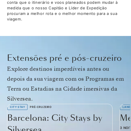
conta que o itinerário e voos planeados podem mudar à
medida que o nosso Capitão e Líder de Expedição
procuram a melhor rota e o melhor momento para a sua
viagem.
Extensões pré e pós-cruzeiro
Explore destinos imperdíveis antes ou
depois da sua viagem com os Programas em
Terra ou Estadias na Cidade imersivas da
Silversea.
CITY STAY
PRÉ-CRUZEIRO
LAND
Barcelona: City Stays by
Me
Silversea
3 NOI