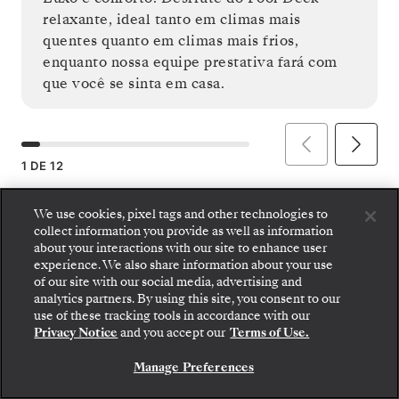
relaxante, ideal tanto em climas mais
quentes quanto em climas mais frios,
enquanto nossa equipe prestativa fará com
que você se sinta em casa.
1
DE
12
We use cookies, pixel tags and other technologies to
collect information you provide as well as information
about your interactions with our site to enhance user
experience. We also share information about your use
of our site with our social media, advertising and
analytics partners. By using this site, you consent to our
Embarque: escolha sua suíte e confira as tarifas e
use of these tracking tools in accordance with our
os serviços inclusos antes de confirmar com
Privacy Notice
and you accept our
Terms of Use.
segurança sua viagem com a Silversea.
Manage Preferences
RESERVE A SUA SUITE