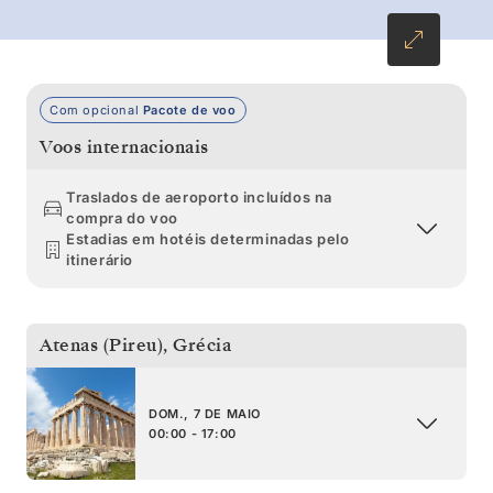
florestas de Mljet, antes de terminar sua
viagem na histórica Split.
Com opcional
Pacote de voo
Voos internacionais
Traslados de aeroporto incluídos na
compra do voo
Estadias em hotéis determinadas pelo
itinerário
Atenas (Pireu)
,
Grécia
DOM., 7 DE MAIO
00:00 - 17:00