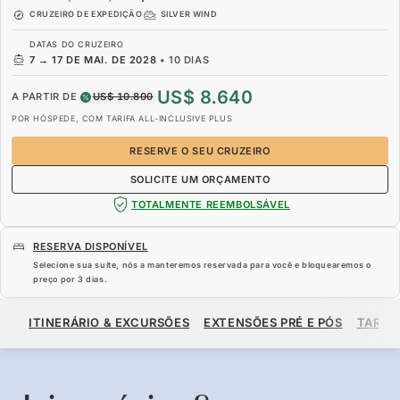
CRUZEIRO DE EXPEDIÇÃO
SILVER WIND
DATAS DO CRUZEIRO
7
→
17 DE MAI. DE 2028
•
10 DIAS
US$ 8.640
A PARTIR DE
US$ 10.800
POR HÓSPEDE, COM TARIFA ALL-INCLUSIVE PLUS
RESERVE O SEU CRUZEIRO
SOLICITE UM ORÇAMENTO
TOTALMENTE REEMBOLSÁVEL
RESERVA DISPONÍVEL
Selecione sua suíte, nós a manteremos reservada para você e bloquearemos o
preço por
3 dias
.
US$ 8.640
US$ 10.800
A PARTIR DE
ITINERÁRIO & EXCURSÕES
EXTENSÕES PRÉ E PÓS
TARIF
POR HÓSPEDE, COM TARIFA ALL-INCLUSIVE PLUS
RESERVE O SEU CRUZEIRO
SOLICITE UM ORÇAMENTO