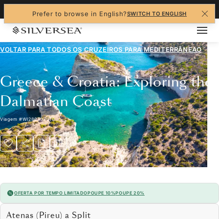
+1-888-978-4070
Prefer to browse in English?
SWITCH TO ENGLISH
VOLTAR PARA TODOS OS CRUZEIROS PARA
MEDITERRÂNEAO
Greece & Croatia: Exploring the
Dalmatian Coast
Viagem
#
WI280507010
OFERTA POR TEMPO LIMITADO
POUPE 10%
POUPE 20%
Atenas (Pireu) a Split