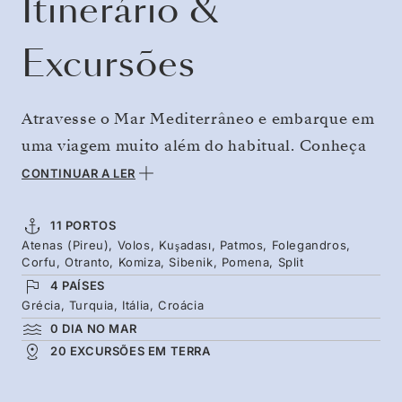
Itinerário &
Excursões
Atravesse o Mar Mediterrâneo e embarque em
uma viagem muito além do habitual. Conheça
os locais tombados pela UNESCO — desde a
CONTINUAR A LER
Biblioteca de Celso, em Éfeso, até a caverna
onde se diz que São João escreveu o
11 PORTOS
Atenas (Pireu), Volos, Kuşadası, Patmos, Folegandros,
Apocalipse. No calor da primavera, descubra
Corfu, Otranto, Komiza, Sibenik, Pomena, Split
Folegandros — uma ilha intocada, prima de
4 PAÍSES
Santorini, com vistas igualmente
Grécia, Turquia, Itália, Croácia
0 DIA NO MAR
deslumbrantes. Siga em direção às águas
20 EXCURSÕES EM TERRA
cristalinas das ilhas croatas, desde as ruínas
gregas de Vis até os lagos cercados por