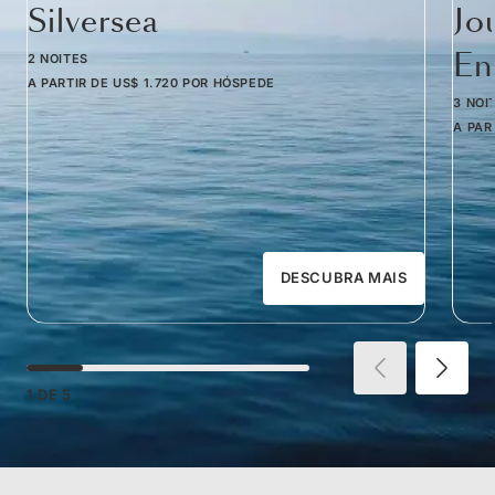
Silversea
Jo
Em
2 NOITES
A PARTIR DE
US$ 1.720
POR HÓSPEDE
3 NOI
A PAR
DESCUBRA MAIS
1
DE
5