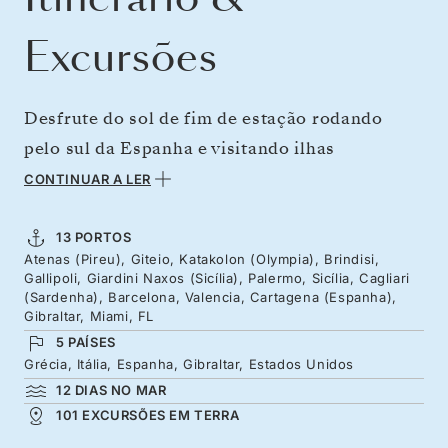
Excursões
Desfrute do sol de fim de estação rodando
pelo sul da Espanha e visitando ilhas
históricas, antes de mirar o abraço caloroso da
CONTINUAR A LER
Flórida. Deixe que a culinária, a cultura e as
ruínas antigas da Catalunha e da Espanha
13 PORTOS
Atenas (Pireu), Giteio, Katakolon (Olympia), Brindisi,
inspirem você antes de visitar as orlas jônicas
Gallipoli, Giardini Naxos (Sicília), Palermo, Sicília, Cagliari
do sul da Itália, repletas de castelos e igrejas. A
(Sardenha), Barcelona, Valencia, Cartagena (Espanha),
Gibraltar, Miami, FL
história e o mito da Grécia, do antigo porto de
5 PAÍSES
Esparta ao berço dos Jogos Olímpicos,
Grécia, Itália, Espanha, Gibraltar, Estados Unidos
persistem enquanto você cruza o Atlântico.
12 DIAS NO MAR
101 EXCURSÕES EM TERRA