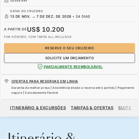
SILVER RAY
DATAS DO CRUZEIRO
13 DE NOV.
→
7 DE DEZ. DE 2028
•
24 DIAS
US$ 10.200
A PARTIR DE
POR HÓSPEDE, COM TARIFA ALL-INCLUSIVE
RESERVE O SEU CRUZEIRO
SOLICITE UM ORÇAMENTO
PARCIALMENTE REEMBOLSÁVEL
OFERTAS PARA RESERVAS EM LINHA
Garantia do melhor preço | Assistência desde a reserva até à partida | Pagamento
seguro | Cancelamento flexível
US$ 10.200
A PARTIR DE
ITINERÁRIO & EXCURSÕES
TARIFAS & OFERTAS
SUITES
POR HÓSPEDE, COM TARIFA ALL-INCLUSIVE
RESERVE O SEU CRUZEIRO
SOLICITE UM ORÇAMENTO
Itinerário &