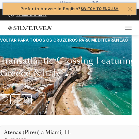
Prefer to browse in English?
SWITCH TO ENGLISH
+1-888-978-4070
VOLTAR PARA TODOS OS CRUZEIROS PARA
MEDITERRÂNEAO
Transatlantic Crossing Featuring
Greece & Italy
Viagem
#
RA281113C24
Atenas (Pireu) a Miami, FL