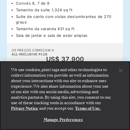
Convés 6, 7 de 9
Tamanho da suíte 1,324 sq ft
Suíte de canto com vistas deslumbrantes de 270
graus
Tamanho da varanda 431 sq ft
Sala de jantar e sala de estar amplas
OS PREÇOS COMEÇAM A
ALL-INCLUSIVE PLUS
US$ 37.900
ALL-INCLUSIVE
US$ 37.200
We use cookies, pixel tags and other technologies to
collect information you provide as well as information
about your interactions with our site to enhance user
experience. We also share information about your use
COMODIDADES E
RESERVE A SUA SUITE
of our site with our social media, advertising and
RECURSOS
analytics partners. By using this site, you consent to our
Embarque: escolha sua suíte e confira as tarifas e
use of these tracking tools in accordance with our
os serviços inclusos antes de confirmar com
Privacy Notice
and you accept our
Terms of Use.
segurança sua viagem com a Silversea.
Manage Preferences
RESERVE A SUA SUITE