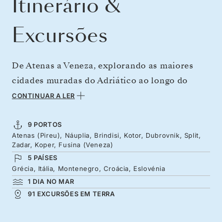
Itinerário &
Excursões
De Atenas a Veneza, explorando as maiores
cidades muradas do Adriático ao longo do
caminho. De Náuplia, a primeira capital
CONTINUAR A LER
moderna da Grécia, a Kotor, esculpida nas
profundezas do fiorde mais meridional da
9 PORTOS
Atenas (Pireu), Náuplia, Brindisi, Kotor, Dubrovnik, Split,
Europa. As muralhas de Dubrovnik se erguem
Zadar, Koper, Fusina (Veneza)
imponentes sobre o Adriático, enquanto Split e
5 PAÍSES
Zadar combinam tesouros romanos com a
Grécia, Itália, Montenegro, Croácia, Eslovénia
1 DIA NO MAR
leveza da vida à beira-mar. A antiga cidade
91 EXCURSÕES EM TERRA
veneziana de Koper é uma precursora
charmosa da própria Veneza.