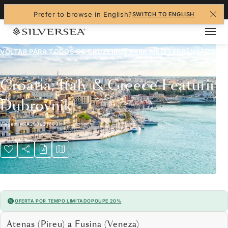
+1-888-978-4070
Prefer to browse in English?
SWITCH TO ENGLISH
VOLTAR PARA TODOS OS CRUZEIROS PARA
MEDITERRÂNEAO
Croatia, Italy & Greece Featuring
Dubrovnik
Viagem
#
RA280831009
OFERTA POR TEMPO LIMITADO
POUPE 20%
Atenas (Pireu) a Fusina (Veneza)