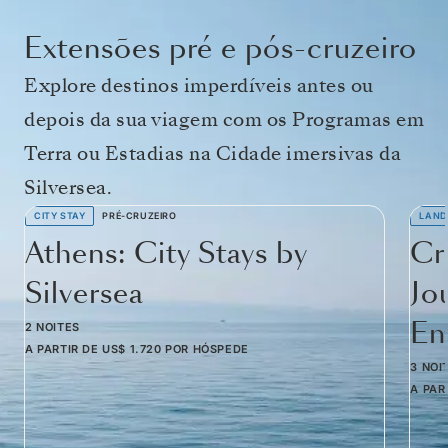
Extensões pré e pós-cruzeiro
Explore destinos imperdíveis antes ou
depois da sua viagem com os Programas em
Terra ou Estadias na Cidade imersivas da
Silversea.
CITY STAY
PRÉ-CRUZEIRO
LAND
Athens: City Stays by
Cr
Silversea
Jo
Em
2 NOITES
A PARTIR DE
US$ 1.720
POR HÓSPEDE
3 NOI
A PAR