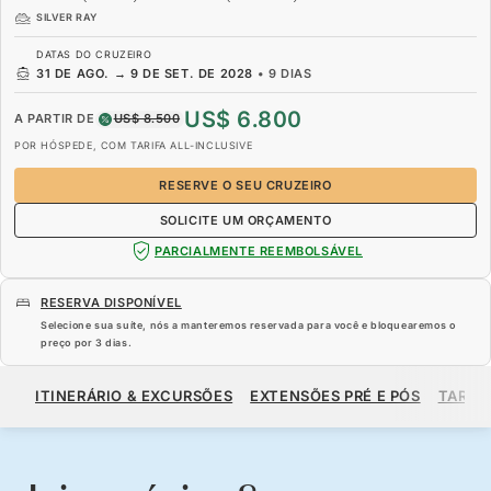
SILVER RAY
DATAS DO CRUZEIRO
31 DE AGO.
→
9 DE SET. DE 2028
•
9 DIAS
US$ 6.800
A PARTIR DE
US$ 8.500
POR HÓSPEDE, COM TARIFA ALL-INCLUSIVE
RESERVE O SEU CRUZEIRO
SOLICITE UM ORÇAMENTO
PARCIALMENTE REEMBOLSÁVEL
RESERVA DISPONÍVEL
Selecione sua suíte, nós a manteremos reservada para você e bloquearemos o
preço por
3 dias
.
US$ 6.800
US$ 8.500
A PARTIR DE
ITINERÁRIO & EXCURSÕES
EXTENSÕES PRÉ E PÓS
TARIF
POR HÓSPEDE, COM TARIFA ALL-INCLUSIVE
RESERVE O SEU CRUZEIRO
SOLICITE UM ORÇAMENTO