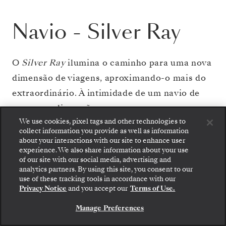
Navio
-
Silver Ray
O
Silver Ray
ilumina o caminho para uma nova
dimensão de viagens, aproximando-o mais do
extraordinário. À intimidade de um navio de
pequenas dimensões une-se um espaço sem
We use cookies, pixel tags and other technologies to
limites e interiores elegantes envoltos em
collect information you provide as well as information
vidro, para que possa desfrutar ao máximo das
about your interactions with our site to enhance user
experience. We also share information about your use
vistas panorâmicas. Enquanto passeia pelos
of our site with our social media, advertising and
espaços banhados pelo sol e admira a
analytics partners. By using this site, you consent to our
Embarque: escolha sua suíte e confira as tarifas e
use of these tracking tools in accordance with our
os serviços inclusos antes de confirmar com
paisagem das janelas panorâmicas, o horizonte
Privacy Notice
and you accept our
Terms of Use.
segurança sua viagem com a Silversea.
fica mais perto. O
Silver Ray
garante
Manage Preferences
RESERVE A SUA SUITE
momentos refinados, oferecendo-lhe as suítes