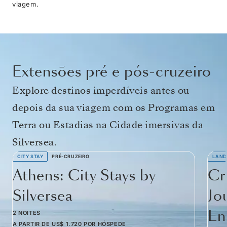
viagem.
Extensões pré e pós-cruzeiro
Explore destinos imperdíveis antes ou
depois da sua viagem com os Programas em
Terra ou Estadias na Cidade imersivas da
Silversea.
CITY STAY
PRÉ-CRUZEIRO
LAND
Athens: City Stays by
Cr
Silversea
Jo
Em
2 NOITES
A PARTIR DE
US$ 1.720
POR HÓSPEDE