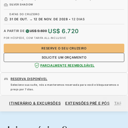
SILVER SHADOW
DATAS DO CRUZEIRO
31 DE OUT.
→
12 DE NOV. DE 2028
•
12 DIAS
US$ 6.720
A PARTIR DE
US$ 9.600
POR HÓSPEDE, COM TARIFA ALL-INCLUSIVE
RESERVE O SEU CRUZEIRO
SOLICITE UM ORÇAMENTO
PARCIALMENTE REEMBOLSÁVEL
RESERVA DISPONÍVEL
Selecione sua suíte, nós a manteremos reservada para você e bloquearemos o
preço por
7 dias
.
US$ 6.720
US$ 9.600
A PARTIR DE
ITINERÁRIO & EXCURSÕES
EXTENSÕES PRÉ E PÓS
TARIF
POR HÓSPEDE, COM TARIFA ALL-INCLUSIVE
RESERVE O SEU CRUZEIRO
SOLICITE UM ORÇAMENTO