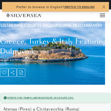
+1-888-978-4070
Prefer to browse in English?
SWITCH TO ENGLISH
VOLTAR PARA TODOS OS CRUZEIROS PARA
MEDITERRÂNEAO
Greece, Turkey & Italy Featuring
Dubrovnik
Viagem
#
SS281031012
OFERTA POR TEMPO LIMITADO
POUPE 20%
POUPE 30%
Atenas (Pireu) a Civitavecchia (Roma)