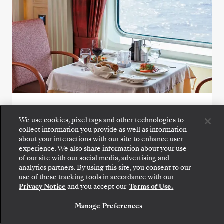
The Restaurant
We use cookies, pixel tags and other technologies to
collect information you provide as well as information
Cada dia no The Restaurant representa uma
about your interactions with our site to enhance user
nova viagem gastronómica, combinando
experience. We also share information about your use
of our site with our social media, advertising and
clássicos incontornáveis com criações
analytics partners. By using this site, you consent to our
Embarque: escolha sua suíte e confira as tarifas e
inspiradas no destino que captam os sabores
use of these tracking tools in accordance with our
os serviços inclusos antes de confirmar com
e o espírito da sua viagem.
Privacy Notice
and you accept our
Terms of Use.
segurança sua viagem com a Silversea.
Manage Preferences
RESERVE A SUA SUITE