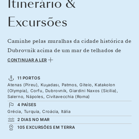
Itinerário &
Excursões
Caminhe pelas muralhas da cidade histórica de
Dubrovnik acima de um mar de telhados de
terracota, admire o Etna a partir de um teatro
CONTINUAR A LER
ancestral na Sicília e passeie pela épica
mitologia grega até o berço das Olimpíadas.
11 PORTOS
Atenas (Pireu), Kuşadası, Patmos, Giteio, Katakolon
12 dias ao ritmo de ilhas gregas, ruínas de
(Olympia), Corfu, Dubrovnik, Giardini Naxos (Sicília),
cidades ancestrais e sabores do sul da Itália,
Salerno, Nápoles, Civitavecchia (Roma)
4 PAÍSES
navegando entre dois berços da civilização,
Grécia, Turquia, Croácia, Itália
Atenas e Roma.
2 DIAS NO MAR
105 EXCURSÕES EM TERRA