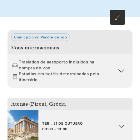
Com opcional
Pacote de voo
Voos internacionais
Traslados de aeroporto incluídos na
compra do voo
Estadias em hotéis determinadas pelo
itinerário
Atenas (Pireu)
,
Grécia
TER., 31 DE OUTUBRO
00:00 - 18:00