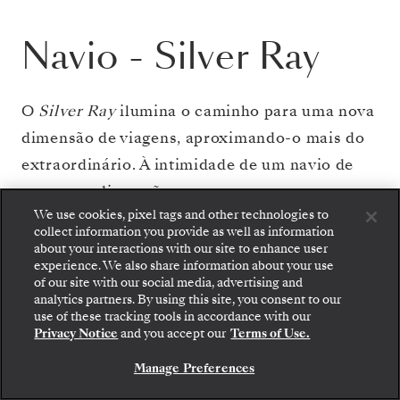
Navio
-
Silver Ray
O
Silver Ray
ilumina o caminho para uma nova
dimensão de viagens, aproximando-o mais do
extraordinário. À intimidade de um navio de
pequenas dimensões une-se um espaço sem
We use cookies, pixel tags and other technologies to
limites e interiores elegantes envoltos em
collect information you provide as well as information
vidro, para que possa desfrutar ao máximo das
about your interactions with our site to enhance user
experience. We also share information about your use
vistas panorâmicas. Enquanto passeia pelos
of our site with our social media, advertising and
espaços banhados pelo sol e admira a
analytics partners. By using this site, you consent to our
Embarque: escolha sua suíte e confira as tarifas e
use of these tracking tools in accordance with our
os serviços inclusos antes de confirmar com
paisagem das janelas panorâmicas, o horizonte
Privacy Notice
and you accept our
Terms of Use.
segurança sua viagem com a Silversea.
fica mais perto. O
Silver Ray
garante
Manage Preferences
RESERVE A SUA SUITE
momentos refinados, oferecendo-lhe as suítes