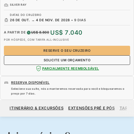
SILVER RAY
DATAS DO CRUZEIRO
26 DE OUT.
→
4 DE NOV. DE 2028
•
9 DIAS
US$ 7.040
A PARTIR DE
US$ 8.800
POR HÓSPEDE, COM TARIFA ALL-INCLUSIVE
RESERVE O SEU CRUZEIRO
SOLICITE UM ORÇAMENTO
PARCIALMENTE REEMBOLSÁVEL
RESERVA DISPONÍVEL
Selecione sua suíte, nós a manteremos reservada para você e bloquearemos o
preço por
7 dias
.
US$ 7.040
US$ 8.800
A PARTIR DE
ITINERÁRIO & EXCURSÕES
EXTENSÕES PRÉ E PÓS
TARIF
POR HÓSPEDE, COM TARIFA ALL-INCLUSIVE
RESERVE O SEU CRUZEIRO
SOLICITE UM ORÇAMENTO