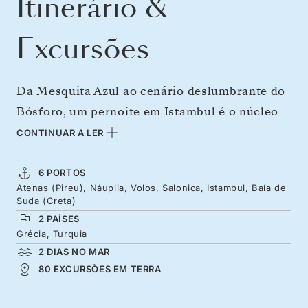
Itinerário &
Excursões
Da Mesquita Azul ao cenário deslumbrante do
Bósforo, um pernoite em Istambul é o núcleo
desta viagem partindo de Atenas. Da animada
CONTINUAR A LER
capital, navegue para Nafplion, a primeira
capital da Grécia e um verdadeiro cartão-
6 PORTOS
Atenas (Pireu), Náuplia, Volos, Salonica, Istambul, Baía de
postal, para Volos, portal dos mosteiros de
Suda (Creta)
Meteora, e a histórica Tessalônica. Cruze para
2 PAÍSES
Istambul, que une a Europa e a Ásia, antes de
Grécia, Turquia
2 DIAS NO MAR
retornar para as águas gregas rumo ao antigo
80 EXCURSÕES EM TERRA
vilarejo veneziano de Creta, na Baía de Souda.