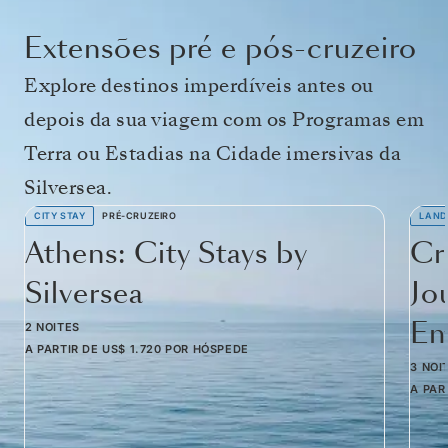
Extensões pré e pós-cruzeiro
Explore destinos imperdíveis antes ou
depois da sua viagem com os Programas em
Terra ou Estadias na Cidade imersivas da
Silversea.
CITY STAY
PRÉ-CRUZEIRO
LAND
Athens: City Stays by
Cr
Silversea
Jo
Em
2 NOITES
A PARTIR DE
US$ 1.720
POR HÓSPEDE
3 NOI
A PAR