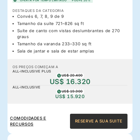
OFERTA POR TEMPO LIMITADO
POUPE 20%
DESTAQUES DA CATEGORIA
Convés 6, 7, 8, 9 de 9
Tamanho da suíte 721–826 sq ft
Suíte de canto com vistas deslumbrantes de 270
graus
Tamanho da varanda 233–330 sq ft
Sala de jantar e sala de estar amplas
OS PREÇOS COMEÇAM A
ALL-INCLUSIVE PLUS
US$ 20.400
US$ 16.320
ALL-INCLUSIVE
US$ 19.900
US$ 15.920
COMODIDADES E
RESERVE A SUA SUITE
RECURSOS