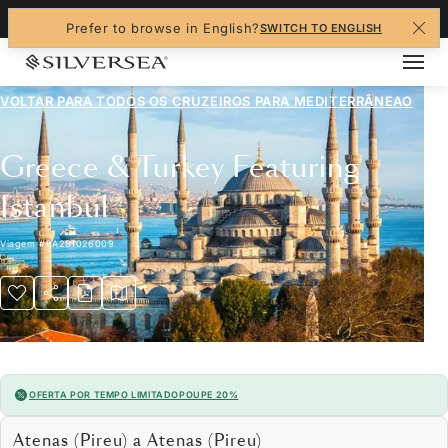
+1-888-978-4070
Prefer to browse in English?
SWITCH TO ENGLISH
VOLTAR PARA TODOS OS CRUZEIROS PARA
MEDITERRÂNEAO
Greece & Turkey Featuring
Istanbul
Viagem
#
RA281026009
OFERTA POR TEMPO LIMITADO
POUPE 20%
Atenas (Pireu) a Atenas (Pireu)