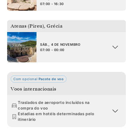
07:00 - 16:30
Atenas (Pireu)
,
Grécia
SÁB., 4 DE NOVEMBRO
07:00 - 00:00
Com opcional
Pacote de voo
Voos internacionais
Traslados de aeroporto incluídos na
compra do voo
Estadias em hotéis determinadas pelo
itinerário