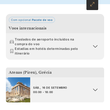
Com opcional
Pacote de voo
Voos internacionais
Traslados de aeroporto incluídos na
compra do voo
Estadias em hotéis determinadas pelo
itinerário
Atenas (Pireu)
,
Grécia
SÁB., 16 DE SETEMBRO
00:00 - 18:00