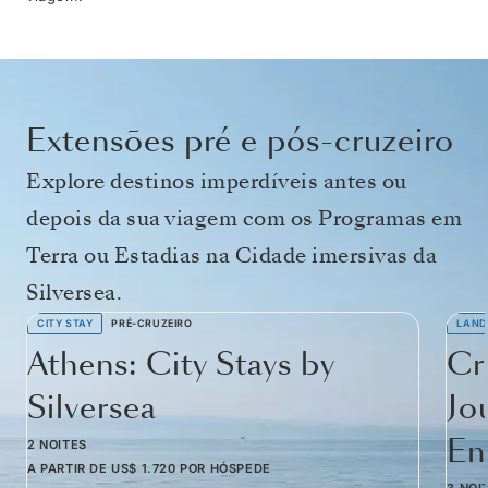
Extensões pré e pós-cruzeiro
Explore destinos imperdíveis antes ou
depois da sua viagem com os Programas em
Terra ou Estadias na Cidade imersivas da
Silversea.
CITY STAY
PRÉ-CRUZEIRO
LAND
Athens: City Stays by
Cr
Silversea
Jo
Em
2 NOITES
A PARTIR DE
US$ 1.720
POR HÓSPEDE
3 NOI