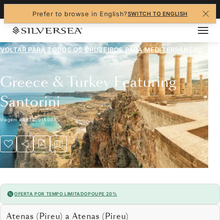
+1-888-978-4070
Prefer to browse in English?
SWITCH TO ENGLISH
VOLTAR PARA TODOS OS CRUZEIROS PARA
MEDITERRÂNEAO
Greece & Turkey Featuring
Santorini
Viagem
#
RA280916007
OFERTA POR TEMPO LIMITADO
POUPE 20%
Atenas (Pireu) a Atenas (Pireu)