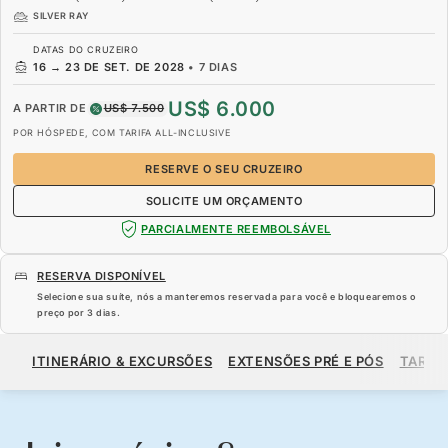
SILVER RAY
DATAS DO CRUZEIRO
16
→
23 DE SET. DE 2028
•
7 DIAS
US$ 6.000
A PARTIR DE
US$ 7.500
POR HÓSPEDE, COM TARIFA ALL-INCLUSIVE
RESERVE O SEU CRUZEIRO
SOLICITE UM ORÇAMENTO
PARCIALMENTE REEMBOLSÁVEL
RESERVA DISPONÍVEL
Selecione sua suíte, nós a manteremos reservada para você e bloquearemos o
preço por
3 dias
.
US$ 6.000
US$ 7.500
A PARTIR DE
ITINERÁRIO & EXCURSÕES
EXTENSÕES PRÉ E PÓS
TARIF
POR HÓSPEDE, COM TARIFA ALL-INCLUSIVE
RESERVE O SEU CRUZEIRO
SOLICITE UM ORÇAMENTO