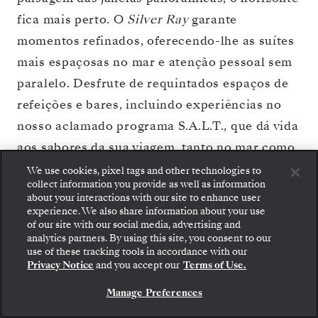
fica mais perto. O
Silver Ray
garante
momentos refinados, oferecendo-lhe as suítes
mais espaçosas no mar e atenção pessoal sem
paralelo. Desfrute de requintados espaços de
refeições e bares, incluindo experiências no
nosso aclamado programa S.A.L.T., que dá vida
aos sabores da sua viagem, tanto no mar como
em terra. Desfrute de um verdadeiro momento
We use cookies, pixel tags and other technologies to
collect information you provide as well as information
de relaxamento no Otium Spa ou no convés
about your interactions with our site to enhance user
aberto com vista panorâmica para o mar.
experience. We also share information about your use
of our site with our social media, advertising and
Escreva a sua viagem a bordo do
Silver Ray
,
analytics partners. By using this site, you consent to our
Embarque: escolha sua suíte e confira as tarifas e
use of these tracking tools in accordance with our
uma viagem em que a luz e a água são os
os serviços inclusos antes de confirmar com
Privacy Notice
and you accept our
Terms of Use.
segurança sua viagem com a Silversea.
protagonistas.
Manage Preferences
RESERVE A SUA SUITE