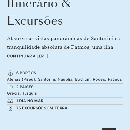
Itinerário &
Excursões
Absorva as vistas panorâmicas de Santorini e a
tranquilidade absoluta de Patmos, uma ilha
pacata com história bíblica. Em um circuito a
CONTINUAR A LER
partir de Atenas, visite as emblemáticas ilhas
do mar Egeu e seus mitos, além das costas do
6 PORTOS
Atenas (Pireu), Santorini, Náuplia, Bodrum, Rodes, Patmos
Peloponeso e da Turquia, explorando cidades
2 PAÍSES
ancestrais moldadas por vinhedos, teatros e
Grécia, Turquia
colunas. Vagueie pelas ruas calçadas de pedras
1 DIA NO MAR
de Rhodes atrás das fortificações
75 EXCURSÕES EM TERRA
extraordinárias dos cavaleiros, nesta viagem
sob o sol de setembro.