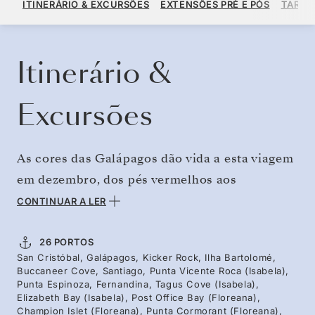
ITINERÁRIO & EXCURSÕES
EXTENSÕES PRÉ E PÓS
TARIF
POR HÓSPEDE, COM TARIFA ALL-INCLUSIVE PLUS
RESERVE O SEU CRUZEIRO
SOLICITE UM ORÇAMENTO
Itinerário &
Excursões
As cores das Galápagos dão vida a esta viagem
em dezembro, dos pés vermelhos aos
flamingos cor-de-rosa às verdejantes terras
CONTINUAR A LER
altas das tartarugas gigantes. Duas semanas de
exploração garantem tempo para conhecer as
26 PORTOS
San Cristóbal, Galápagos, Kicker Rock, Ilha Bartolomé,
ilhas mais a fundo, viajando para os extremos
Buccaneer Cove, Santiago, Punta Vicente Roca (Isabela),
ao oeste e para as ilhas de aves marinhas ao
Punta Espinoza, Fernandina, Tagus Cove (Isabela),
Elizabeth Bay (Isabela), Post Office Bay (Floreana),
norte. Complemente a sua viagem com o gêiser
Champion Islet (Floreana), Punta Cormorant (Floreana),