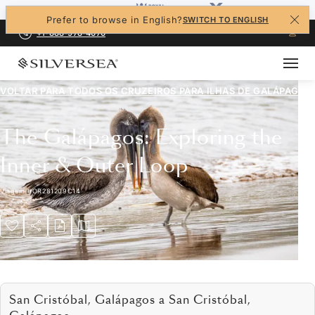
Prefer to browse in English?
SWITCH TO ENGLISH
+1-888-978-4070
VOLTAR PARA TODOS OS CRUZEIROS PARA
ILHAS DE GALÁPAGOS
The Galápagos: Exploring the
Inner & Outer Loop
Viagem
#
OR281209C14
San Cristóbal, Galápagos a San Cristóbal,