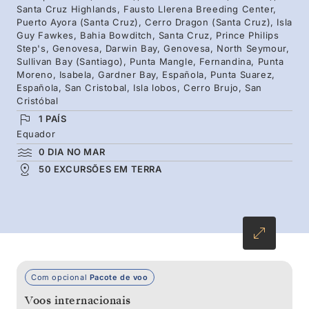
Santa Cruz Highlands, Fausto Llerena Breeding Center,
marinho ativo de Española e as praias de
Puerto Ayora (Santa Cruz), Cerro Dragon (Santa Cruz), Isla
leões-marinhos da Isla Lobos.
Guy Fawkes, Bahia Bowditch, Santa Cruz, Prince Philips
Step's, Genovesa, Darwin Bay, Genovesa, North Seymour,
Sullivan Bay (Santiago), Punta Mangle, Fernandina, Punta
Moreno, Isabela, Gardner Bay, Española, Punta Suarez,
Española, San Cristobal, Isla lobos, Cerro Brujo, San
Cristóbal
1 PAÍS
Equador
0 DIA NO MAR
50 EXCURSÕES EM TERRA
Com opcional
Pacote de voo
Voos internacionais