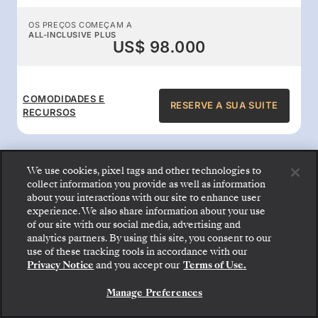
OS PREÇOS COMEÇAM A
ALL-INCLUSIVE PLUS
US$ 98.000
COMODIDADES E
RESERVE A SUA SUITE
RECURSOS
We use cookies, pixel tags and other technologies to
collect information you provide as well as information
about your interactions with our site to enhance user
Benefícios a bordo com tudo
experience. We also share information about your use
of our site with our social media, advertising and
incluído
analytics partners. By using this site, you consent to our
Embarque: escolha sua suíte e confira as tarifas e
use of these tracking tools in accordance with our
os serviços inclusos antes de confirmar com
Privacy Notice
and you accept our
Terms of Use.
segurança sua viagem com a Silversea.
Desfrute de refeições gourmet 24 horas,
Manage Preferences
serviço de mordomo, entretenimento
RESERVE A SUA SUITE
excecional e bebidas da melhor qualidade: a