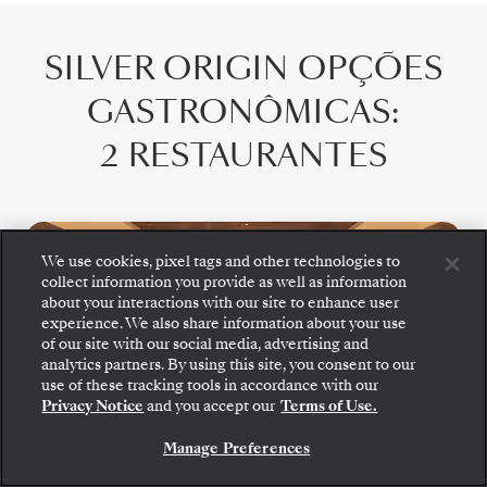
SILVER ORIGIN
OPÇÕES
GASTRONÔMICAS
:
2 RESTAURANTES
We use cookies, pixel tags and other technologies to
collect information you provide as well as information
about your interactions with our site to enhance user
experience. We also share information about your use
of our site with our social media, advertising and
analytics partners. By using this site, you consent to our
Embarque: escolha sua suíte e confira as tarifas e
use of these tracking tools in accordance with our
os serviços inclusos antes de confirmar com
Privacy Notice
and you accept our
Terms of Use.
segurança sua viagem com a Silversea.
The Restaurant
Manage Preferences
RESERVE A SUA SUITE
Cada dia no The Restaurant representa uma