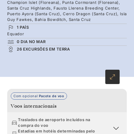
deixe um postal na sua histórica estação de
Champion Islet (Floreana), Punta Cormorant (Floreana),
Santa Cruz Highlands, Fausto Llerena Breeding Center,
correios. Os encontros com flora e fauna rara e
Puerto Ayora (Santa Cruz), Cerro Dragon (Santa Cruz), Isla
endémica são uma constante nesta viagem
Guy Fawkes, Bahia Bowditch, Santa Cruz
única na vida conduzida por especialistas
1 PAÍS
Equador
locais.
0 DIA NO MAR
26 EXCURSÕES EM TERRA
Com opcional
Pacote de voo
Voos internacionais
Traslados de aeroporto incluídos na
compra do voo
Estadias em hotéis determinadas pelo