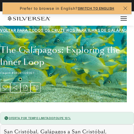
+1-888-978-4070
Prefer to browse in English?
SWITCH TO ENGLISH
VOLTAR PARA TODOS OS CRUZEIROS PARA
ILHAS DE GALÁPAGOS
The Galápagos: Exploring the
Inner Loop
Viagem
#
OR281028007
OFERTA POR TEMPO LIMITADO
POUPE 10%
San Cristóbal, Galápagos a San Cristóbal,