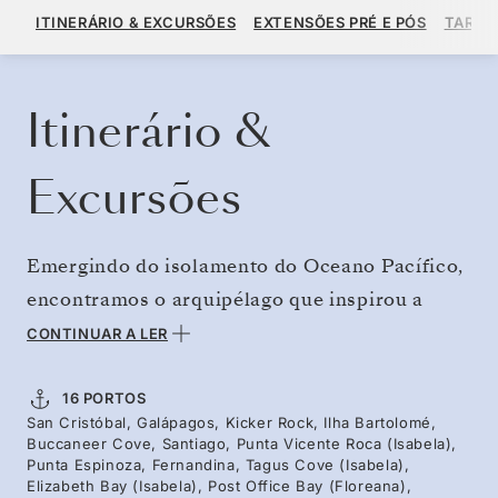
US$ 12.510
US$ 13.900
A PARTIR DE
ITINERÁRIO & EXCURSÕES
EXTENSÕES PRÉ E PÓS
TARIF
POR HÓSPEDE, COM TARIFA ALL-INCLUSIVE PLUS
RESERVE O SEU CRUZEIRO
SOLICITE UM ORÇAMENTO
Itinerário &
Excursões
Emergindo do isolamento do Oceano Pacífico,
encontramos o arquipélago que inspirou a
teoria da seleção natural de Darwin. Viaje
CONTINUAR A LER
pelas terras altas de Santa Cruz para ver as
tartarugas gigantes até Fernandina e Isabela,
16 PORTOS
San Cristóbal, Galápagos, Kicker Rock, Ilha Bartolomé,
onde poderá encontrar a única espécie de
Buccaneer Cove, Santiago, Punta Vicente Roca (Isabela),
pinguins a norte do equador. Em Floreana,
Punta Espinoza, Fernandina, Tagus Cove (Isabela),
Elizabeth Bay (Isabela), Post Office Bay (Floreana),