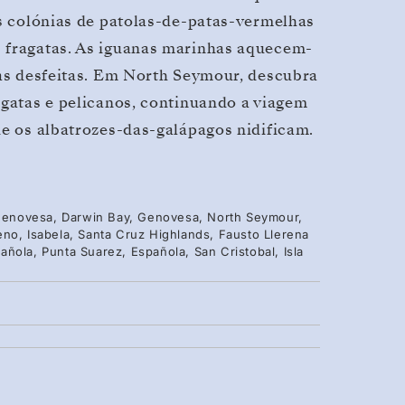
as colónias de patolas-de-patas-vermelhas
s fragatas. As iguanas marinhas aquecem-
has desfeitas. Em North Seymour, descubra
agatas e pelicanos, continuando a viagem
de os albatrozes-das-galápagos nidificam.
, Genovesa, Darwin Bay, Genovesa, North Seymour,
eno, Isabela, Santa Cruz Highlands, Fausto Llerena
ñola, Punta Suarez, Española, San Cristobal, Isla