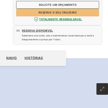
SOLICITE UM ORÇAMENTO
RESERVE O SEU CRUZEIRO
TOTALMENTE REEMBOLSÁVEL
RESERVA DISPONÍVEL
Selecione sua suíte, nós a manteremos reservada para você e
bloquearemos o preço por
7 dias
.
060
NAVIO
HISTÓRIAS
RESERVE O SEU CRUZEIRO
SOLICITE UM ORÇAMENTO