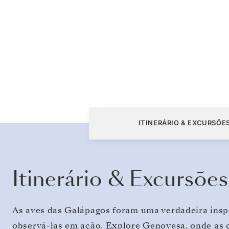
San Cristóbal, Galápagos a San Cristóbal,
ITINERÁRIO & EXCURSÕE
Galápagos
Itinerário & Excursões
As aves das Galápagos foram uma verdadeira insp
observá-las em ação. Explore Genovesa, onde as