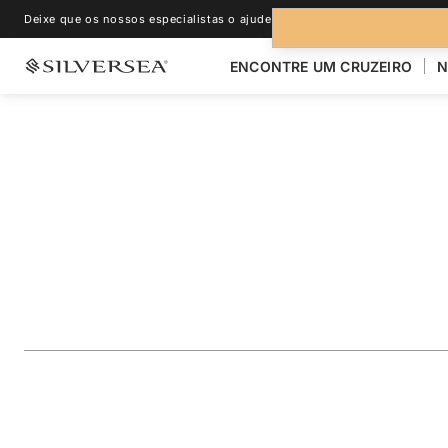
Deixe que os nossos especialistas o ajudem.
+1-888-978-4070
ENCONTRE UM CRUZEIRO
N
VOLTAR PARA TODOS OS CRUZEIROS PARA
ILHAS DE GALÁPA
The Galápagos: Ex
Outer Loop
Viagem
#
OR280909007
ADICIONAR AOS FAVORITOS
COMPARTILHAR
BAIXA