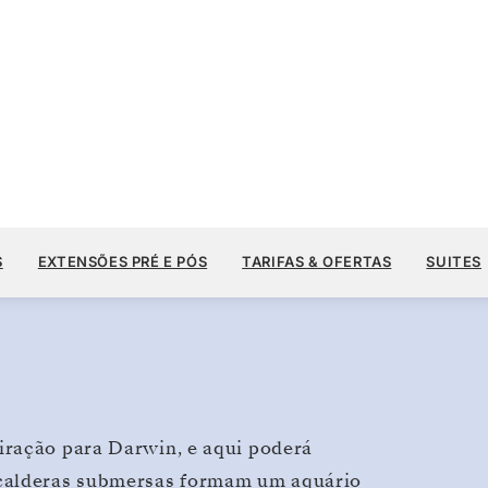
US$ 12.
US$ 13.400
9
→
16 DE SET. DE 2028
A PARTIR DE
S
EXTENSÕES PRÉ E PÓS
TARIFAS & OFERTAS
SUITES
7 DIAS
POR HÓSPEDE, COM TARIFA ALL-INCLUSIVE PLUS
iração para Darwin, e aqui poderá
 calderas submersas formam um aquário