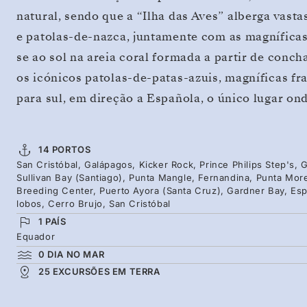
natural, sendo que a “Ilha das Aves” alberga vast
e patolas-de-nazca, juntamente com as magnífica
se ao sol na areia coral formada a partir de conc
os icónicos patolas-de-patas-azuis, magníficas fr
para sul, em direção a Española, o único lugar on
14 PORTOS
San Cristóbal, Galápagos, Kicker Rock, Prince Philips Step's
Sullivan Bay (Santiago), Punta Mangle, Fernandina, Punta Mor
Breeding Center, Puerto Ayora (Santa Cruz), Gardner Bay, Espa
lobos, Cerro Brujo, San Cristóbal
1 PAÍS
Equador
0 DIA NO MAR
25 EXCURSÕES EM TERRA