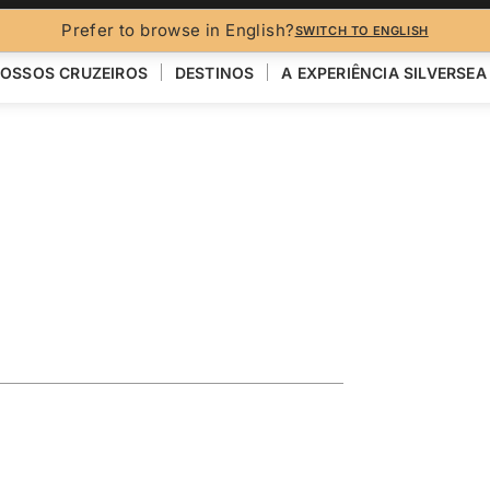
Prefer to browse in English?
SWITCH TO ENGLISH
OSSOS CRUZEIROS
DESTINOS
A EXPERIÊNCIA SILVERSEA
GOS
ploring the
R
VER MAPA