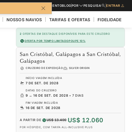
CATÁLOGOS
PEDIR UM ORÇAMENTO
BLOG
POR
PESQUISA
ENTRAR
NOSSOS NAVIOS
TARIFAS E OFERTAS
FIDELIDADE
2
OFERTAS EM DESTAQUE DISPONÍVEIS PARA ESTE CRUZEIRO
OFERTA POR TEMPO LIMITADO
POUPE 10%
San Cristóbal, Galápagos a San Cristóbal,
Galápagos
CRUZEIRO DE EXPEDIÇÃO
SILVER ORIGIN
INÍCIO VIAGEM INCLUÍDA
7 DE SET. DE 2028
DATAS DO CRUZEIRO
9
→
16 DE SET. DE 2028
•
7 DIAS
FIM VIAGEM INCLUÍDA
16 DE SET. DE 2028
US$ 12.060
A PARTIR DE
US$ 13.400
POR HÓSPEDE, COM TARIFA ALL-INCLUSIVE PLUS