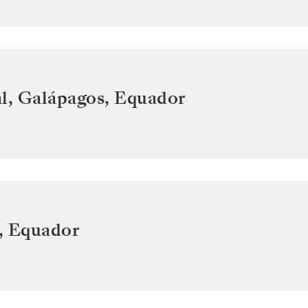
l, Galápagos
,
Equador
,
Equador