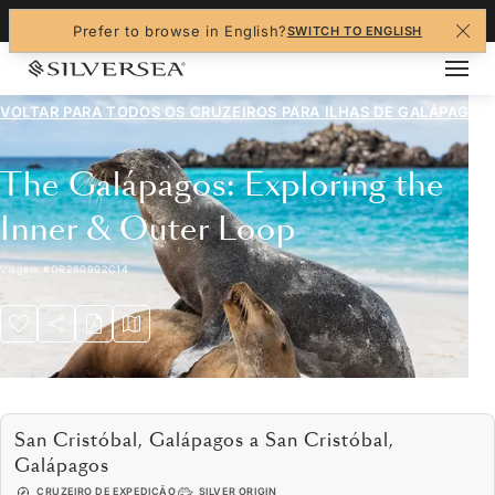
+1-888-978-4070
Prefer to browse in English?
SWITCH TO ENGLISH
VOLTAR PARA TODOS OS CRUZEIROS PARA
ILHAS DE GALÁPAGOS
The Galápagos: Exploring the
Inner & Outer Loop
Viagem
#
OR280902C14
San Cristóbal, Galápagos a San Cristóbal,
Galápagos
CRUZEIRO DE EXPEDIÇÃO
SILVER ORIGIN