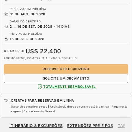
INÍCIO VIAGEM INCLUÍDA
31 DE AGO. DE 2028
DATAS DO CRUZEIRO
2
→
16 DE SET. DE 2028
•
14 DIAS
FIM VIAGEM INCLUÍDA
16 DE SET. DE 2028
US$ 22.400
A PARTIR DE
POR HÓSPEDE, COM TARIFA ALL-INCLUSIVE PLUS
RESERVE O SEU CRUZEIRO
SOLICITE UM ORÇAMENTO
TOTALMENTE REEMBOLSÁVEL
OFERTAS PARA RESERVAS EM LINHA
Garantia do melhor preço | Assistência desde a reserva até à partida | Pagamento
seguro | Cancelamento flexível
US$ 22.400
A PARTIR DE
ITINERÁRIO & EXCURSÕES
EXTENSÕES PRÉ E PÓS
TARIF
POR HÓSPEDE, COM TARIFA ALL-INCLUSIVE PLUS