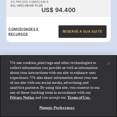
OS PREÇOS COMEÇAM A
ALL-INCLUSIVE PLUS
US$ 94.400
COMODIDADES E
RESERVE A SUA SUITE
RECURSOS
We use cookies, pixel tags and other technologies to
Benefícios a bordo com tudo
collect information you provide as well as information
about your interactions with our site to enhance user
experience. We also share information about your use
incluído
of our site with our social media, advertising and
analytics partners. By using this site, you consent to our
Embarque: escolha sua suíte e confira as tarifas e
use of these tracking tools in accordance with our
Desfrute de refeições gourmet 24 horas,
os serviços inclusos antes de confirmar com
Privacy Notice
and you accept our
Terms of Use.
segurança sua viagem com a Silversea.
serviço de mordomo, entretenimento
Manage Preferences
excecional e bebidas da melhor qualidade: a
RESERVE A SUA SUITE