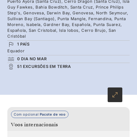
Puerto Ayora (Santa Cruz), Cerro Dragon (Santa Cruz), Isla
Cruz, o habitat das tartarugas gigantes.
Guy Fawkes, Bahia Bowditch, Santa Cruz, Prince Philips
Step's, Genovesa, Darwin Bay, Genovesa, North Seymour,
Sullivan Bay (Santiago), Punta Mangle, Fernandina, Punta
Moreno, Isabela, Gardner Bay, Española, Punta Suarez,
Española, San Cristobal, Isla lobos, Cerro Brujo, San
Cristóbal
1 PAÍS
Equador
0 DIA NO MAR
51 EXCURSÕES EM TERRA
Com opcional
Pacote de voo
Voos internacionais