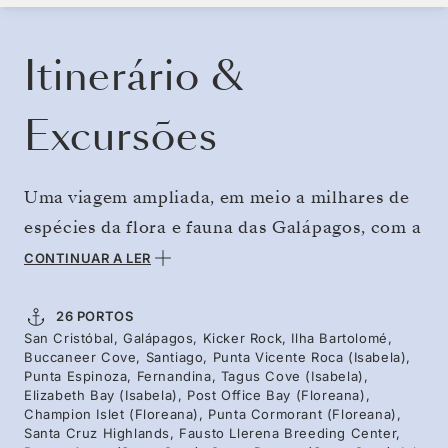
RESERVE O SEU CRUZEIRO
SOLICITE UM ORÇAMENTO
Itinerário &
Excursões
Uma viagem ampliada, em meio a milhares de
espécies da flora e fauna das Galápagos, com a
companhia de nossa equipe de especialistas.
CONTINUAR A LER
Com a força total da fria Corrente de
Humboldt, as águas das ilhas mais a oeste se
26 PORTOS
San Cristóbal, Galápagos, Kicker Rock, Ilha Bartolomé,
transformam espetacularmente: pinguins e
Buccaneer Cove, Santiago, Punta Vicente Roca (Isabela),
cormorões em pleno banquete, avistamentos
Punta Espinoza, Fernandina, Tagus Cove (Isabela),
Elizabeth Bay (Isabela), Post Office Bay (Floreana),
frequentes de baleias e golfinhos nadando e a
Champion Islet (Floreana), Punta Cormorant (Floreana),
Santa Cruz Highlands, Fausto Llerena Breeding Center,
névoa envolvendo as terras altas de Santa