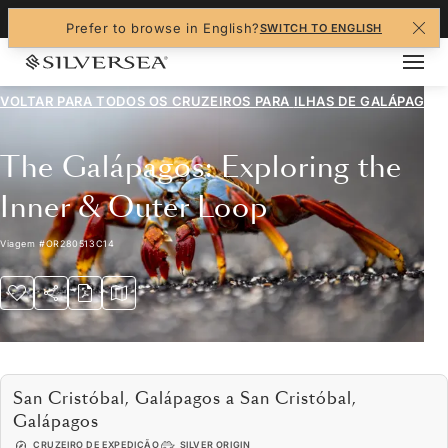
+1-888-978-4070
Prefer to browse in English?
SWITCH TO ENGLISH
VOLTAR PARA TODOS OS CRUZEIROS PARA
ILHAS DE GALÁPAGOS
The Galápagos: Exploring the
Inner & Outer Loop
Viagem
#
OR280513C14
San Cristóbal, Galápagos a San Cristóbal,
Galápagos
CRUZEIRO DE EXPEDIÇÃO
SILVER ORIGIN