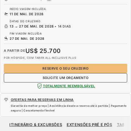
INÍCIO VIAGEM INCLUÍDA
11 DE MAI. DE 2028
DATAS DO CRUZEIRO
13
→
27 DE MAI. DE 2028
•
14 DIAS
FIM VIAGEM INCLUÍDA
27 DE MAI. DE 2028
US$ 25.700
A PARTIR DE
POR HÓSPEDE, COM TARIFA ALL-INCLUSIVE PLUS
RESERVE O SEU CRUZEIRO
SOLICITE UM ORÇAMENTO
TOTALMENTE REEMBOLSÁVEL
OFERTAS PARA RESERVAS EM LINHA
Garantia do melhor preço | Assistência desde a reserva até à partida | Pagamento
seguro | Cancelamento flexível
US$ 25.700
A PARTIR DE
ITINERÁRIO & EXCURSÕES
EXTENSÕES PRÉ E PÓS
TARIF
POR HÓSPEDE, COM TARIFA ALL-INCLUSIVE PLUS