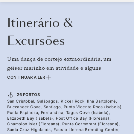
RESERVE O SEU CRUZEIRO
SOLICITE UM ORÇAMENTO
Itinerário &
Excursões
Uma dança de cortejo extraordinária, um
gêiser marinho em atividade e alguns
exemplares mais raros da vida selvagem na
CONTINUAR A LER
Terra. Encontre tudo isso na exploração
estendida, que leva você dos campos de lava
26 PORTOS
San Cristóbal, Galápagos, Kicker Rock, Ilha Bartolomé,
pontilhados de pinguins ao lado oeste da
Buccaneer Cove, Santiago, Punta Vicente Roca (Isabela),
remota Española, lar de quase toda a
Punta Espinoza, Fernandina, Tagus Cove (Isabela),
Elizabeth Bay (Isabela), Post Office Bay (Floreana),
população mundial de albatrozes-das-
Champion Islet (Floreana), Punta Cormorant (Floreana),
Santa Cruz Highlands, Fausto Llerena Breeding Center,
galápagos. Dos coloridos atobás às fragatas,