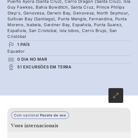
Puerto Ayora (Santa Cruz), Cerro Dragon (Santa Cruz), Isla
das tartarugas gigantes às iguanas-marinhas,
Guy Fawkes, Bahia Bowditch, Santa Cruz, Prince Philips
Step's, Genovesa, Darwin Bay, Genovesa, North Seymour,
admire o espetáculo de cores vibrantes das
Sullivan Bay (Santiago), Punta Mangle, Fernandina, Punta
Galápagos.
Moreno, Isabela, Gardner Bay, Española, Punta Suarez,
Española, San Cristobal, Isla lobos, Cerro Brujo, San
Cristóbal
1 PAÍS
Equador
0 DIA NO MAR
51 EXCURSÕES EM TERRA
Com opcional
Pacote de voo
Voos internacionais