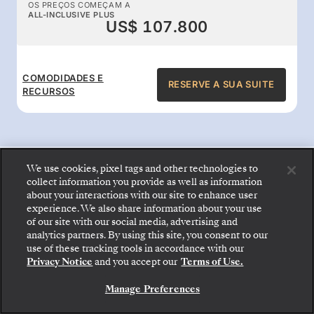
OS PREÇOS COMEÇAM A
ALL-INCLUSIVE PLUS
US$ 107.800
COMODIDADES E
RESERVE A SUA SUITE
RECURSOS
We use cookies, pixel tags and other technologies to
Benefícios a bordo com tudo
collect information you provide as well as information
about your interactions with our site to enhance user
experience. We also share information about your use
incluído
of our site with our social media, advertising and
analytics partners. By using this site, you consent to our
Embarque: escolha sua suíte e confira as tarifas e
use of these tracking tools in accordance with our
Desfrute de refeições gourmet 24 horas,
os serviços inclusos antes de confirmar com
Privacy Notice
and you accept our
Terms of Use.
segurança sua viagem com a Silversea.
serviço de mordomo, entretenimento
Manage Preferences
excecional e bebidas da melhor qualidade: a
RESERVE A SUA SUITE