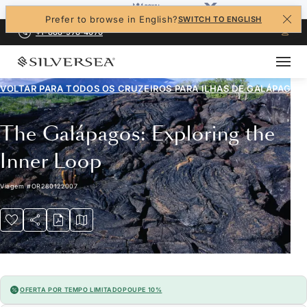
Prefer to browse in English?
SWITCH TO ENGLISH
+1-888-978-4070
VOLTAR PARA TODOS OS CRUZEIROS PARA
ILHAS DE GALÁPAGOS
The Galápagos: Exploring the
Inner Loop
Viagem
#
OR280122007
OFERTA POR TEMPO LIMITADO
POUPE 10%