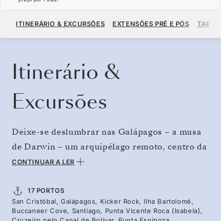
US$ 14.220
US$ 15.800
A PARTIR DE
ITINERÁRIO & EXCURSÕES
EXTENSÕES PRÉ E PÓS
TARIF
POR HÓSPEDE, COM TARIFA ALL-INCLUSIVE PLUS
RESERVE O SEU CRUZEIRO
SOLICITE UM ORÇAMENTO
Itinerário &
Excursões
Deixe-se deslumbrar nas Galápagos – a musa
de Darwin – um arquipélago remoto, centro da
evolução que inspirou uma das maiores teorias
CONTINUAR A LER
da evolução de sempre. Com o elegante Silver
Origin como base, explore as ilhas e águas
17 PORTOS
San Cristóbal, Galápagos, Kicker Rock, Ilha Bartolomé,
intocadas, encontrando criaturas estranhas,
Buccaneer Cove, Santiago, Punta Vicente Roca (Isabela),
costas vulcânicas surreais e recifes
Cruzeiro pelo Canal de Bolívar, Punta Espinoza,