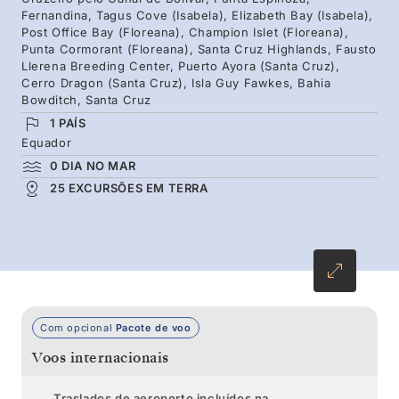
Fernandina, Tagus Cove (Isabela), Elizabeth Bay (Isabela),
dramáticos. Com diversas excursões diárias e
Post Office Bay (Floreana), Champion Islet (Floreana),
Punta Cormorant (Floreana), Santa Cruz Highlands, Fausto
idas a terras, iremos maximizar cada momento
Llerena Breeding Center, Puerto Ayora (Santa Cruz),
da sua aventura. Conheça a vida selvagem
Cerro Dragon (Santa Cruz), Isla Guy Fawkes, Bahia
Bowditch, Santa Cruz
como tartarugas-gigantes, leões-marinhos,
1 PAÍS
pinguins-das-galápagos e muito mais.
Equador
0 DIA NO MAR
25 EXCURSÕES EM TERRA
Com opcional
Pacote de voo
Voos internacionais
Traslados de aeroporto incluídos na