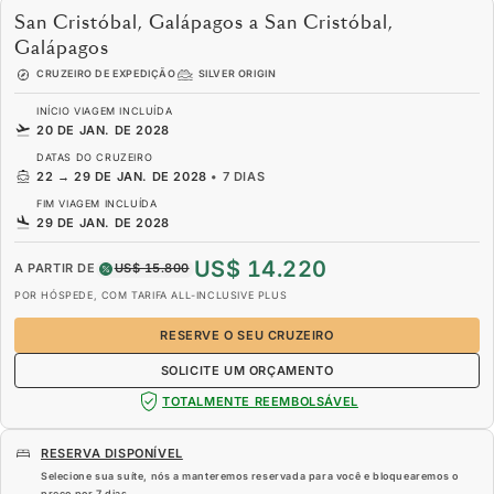
San Cristóbal, Galápagos a San Cristóbal,
Galápagos
CRUZEIRO DE EXPEDIÇÃO
SILVER ORIGIN
INÍCIO VIAGEM INCLUÍDA
20 DE JAN. DE 2028
DATAS DO CRUZEIRO
22
→
29 DE JAN. DE 2028
•
7 DIAS
FIM VIAGEM INCLUÍDA
29 DE JAN. DE 2028
US$ 14.220
A PARTIR DE
US$ 15.800
POR HÓSPEDE, COM TARIFA ALL-INCLUSIVE PLUS
RESERVE O SEU CRUZEIRO
SOLICITE UM ORÇAMENTO
TOTALMENTE REEMBOLSÁVEL
RESERVA DISPONÍVEL
Selecione sua suíte, nós a manteremos reservada para você e bloquearemos o
preço por
7 dias
.