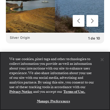
Silver Origin
1
de
10
We use cookies, pixel tags and other technologies to
collect information you provide as well as information
SILVER ORIGIN
OPÇÕES
about your interactions with our site to enhance user
experience. We also share information about your use
GASTRONÔMICAS
:
of our site with our social media, advertising and
analytics partners. By using this site, you consent to our
Embarque: escolha sua suíte e confira as tarifas e
use of these tracking tools in accordance with our
2 RESTAURANTES
os serviços inclusos antes de confirmar com
Privacy Notice
and you accept our
Terms of Use.
segurança sua viagem com a Silversea.
Manage Preferences
RESERVE A SUA SUITE