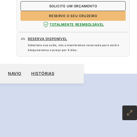
SOLICITE UM ORÇAMENTO
RESERVE O SEU CRUZEIRO
TOTALMENTE REEMBOLSÁVEL
RESERVA DISPONÍVEL
Selecione sua suíte, nós a manteremos reservada para você e
bloquearemos o preço por
4 dias
.
618
NAVIO
HISTÓRIAS
RESERVE O SEU CRUZEIRO
SOLICITE UM ORÇAMENTO