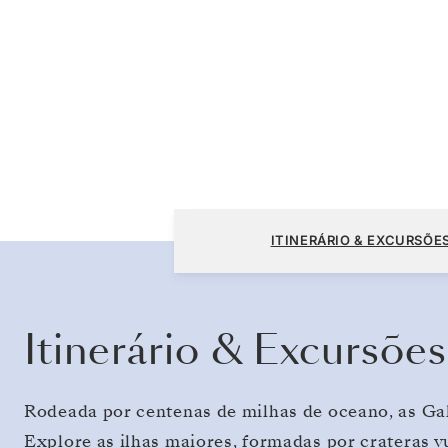
San Cristóbal, Galápagos a San
30 
ITINERÁRIO & EXCURSÕE
Cristóbal, Galápagos
7 DI
Itinerário & Excursões
Rodeada por centenas de milhas de oceano, as Ga
Explore as ilhas maiores, formadas por crateras v