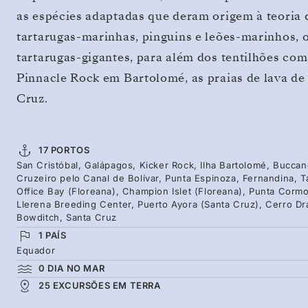
as espécies adaptadas que deram origem à teoria
tartarugas-marinhas, pinguins e leões-marinhos, 
tartarugas-gigantes, para além dos tentilhões co
Pinnacle Rock em Bartolomé, as praias de lava de 
Cruz.
17 PORTOS
San Cristóbal, Galápagos, Kicker Rock, Ilha Bartolomé, Buccan
Cruzeiro pelo Canal de Bolívar, Punta Espinoza, Fernandina, Ta
Office Bay (Floreana), Champion Islet (Floreana), Punta Cormo
Llerena Breeding Center, Puerto Ayora (Santa Cruz), Cerro Dr
Bowditch, Santa Cruz
1 PAÍS
Equador
0 DIA NO MAR
25 EXCURSÕES EM TERRA