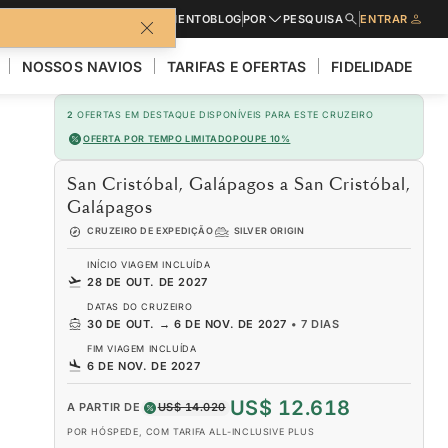
CATÁLOGOS
PEDIR UM ORÇAMENTO
BLOG
POR
PESQUISA
ENTRAR
NOSSOS NAVIOS
TARIFAS E OFERTAS
FIDELIDADE
2
OFERTAS EM DESTAQUE DISPONÍVEIS PARA ESTE CRUZEIRO
OFERTA POR TEMPO LIMITADO
POUPE 10%
San Cristóbal, Galápagos a San Cristóbal,
Galápagos
CRUZEIRO DE EXPEDIÇÃO
SILVER ORIGIN
INÍCIO VIAGEM INCLUÍDA
28 DE OUT. DE 2027
DATAS DO CRUZEIRO
30 DE OUT.
→
6 DE NOV. DE 2027
•
7 DIAS
FIM VIAGEM INCLUÍDA
6 DE NOV. DE 2027
US$ 12.618
A PARTIR DE
US$ 14.020
POR HÓSPEDE, COM TARIFA ALL-INCLUSIVE PLUS