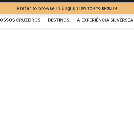
Prefer to browse in English?
SWITCH TO ENGLISH
OSSOS CRUZEIROS
DESTINOS
A EXPERIÊNCIA SILVERSEA
GOS
ploring the
R
VER MAPA