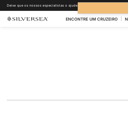
Deixe que os nossos especialistas o ajudem.
+1-888-978-4070
ENCONTRE UM CRUZEIRO
N
VOLTAR PARA TODOS OS CRUZEIROS PARA
ILHAS DE GALÁPA
The Galápagos: Ex
Inner Loop
Viagem
#
OR271030007
ADICIONAR AOS FAVORITOS
COMPARTILHAR
BAIXA