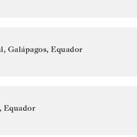
l, Galápagos
,
Equador
,
Equador