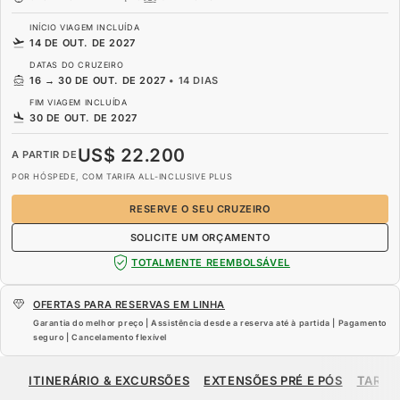
INÍCIO VIAGEM INCLUÍDA
14 DE OUT. DE 2027
DATAS DO CRUZEIRO
16
→
30 DE OUT. DE 2027
•
14 DIAS
FIM VIAGEM INCLUÍDA
30 DE OUT. DE 2027
US$ 22.200
A PARTIR DE
POR HÓSPEDE, COM TARIFA ALL-INCLUSIVE PLUS
RESERVE O SEU CRUZEIRO
SOLICITE UM ORÇAMENTO
TOTALMENTE REEMBOLSÁVEL
OFERTAS PARA RESERVAS EM LINHA
Garantia do melhor preço | Assistência desde a reserva até à partida | Pagamento
seguro | Cancelamento flexível
US$ 22.200
A PARTIR DE
ITINERÁRIO & EXCURSÕES
EXTENSÕES PRÉ E PÓS
TARIF
POR HÓSPEDE, COM TARIFA ALL-INCLUSIVE PLUS