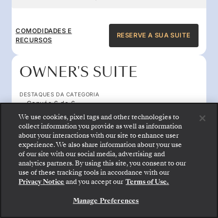
COMODIDADES E
RESERVE A SUA SUITE
RECURSOS
OWNER'S SUITE
DESTAQUES DA CATEGORIA
Convés 6 de 6
Tamanho da suíte 1,722 sq ft
We use cookies, pixel tags and other technologies to
Suíte virada para a popa com vista de 270 graus
collect information you provide as well as information
about your interactions with our site to enhance user
Tamanho da varanda 646 sq ft
experience. We also share information about your use
Sala de jantar e sala de estar amplas
of our site with our social media, advertising and
analytics partners. By using this site, you consent to our
Embarque: escolha sua suíte e confira as tarifas e
use of these tracking tools in accordance with our
OS PREÇOS COMEÇAM A
os serviços inclusos antes de confirmar com
ALL-INCLUSIVE PLUS
Privacy Notice
and you accept our
Terms of Use.
segurança sua viagem com a Silversea.
US$ 72.800
Manage Preferences
RESERVE A SUA SUITE