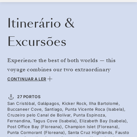
RESERVE O SEU CRUZEIRO
SOLICITE UM ORÇAMENTO
Itinerário &
Excursões
Experience the best of both worlds — this
voyage combines our two extraordinary
itineraries into one comprehensive Galápagos
CONTINUAR A LER
exploration. First, visit the classic western
islands to see sea turtles, Galápagos penguins,
27 PORTOS
San Cristóbal, Galápagos, Kicker Rock, Ilha Bartolomé,
and volcanic icons like Fernandina, Isabela,
Buccaneer Cove, Santiago, Punta Vicente Roca (Isabela),
Floreana, and Bartolomé. Then, venture to the
Cruzeiro pelo Canal de Bolívar, Punta Espinoza,
Fernandina, Tagus Cove (Isabela), Elizabeth Bay (Isabela),
spectacular scenery north and south across
Post Office Bay (Floreana), Champion Islet (Floreana),
Punta Cormorant (Floreana), Santa Cruz Highlands, Fausto
the archipelago, including the bird havens of