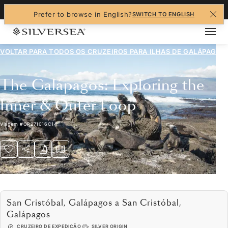
+1-888-978-4070
Prefer to browse in English?
SWITCH TO ENGLISH
VOLTAR PARA TODOS OS CRUZEIROS PARA
ILHAS DE GALÁPAGOS
The Galápagos: Exploring the
Inner & Outer Loop
Viagem
#
OR271016C14
San Cristóbal, Galápagos a San Cristóbal,
Galápagos
CRUZEIRO DE EXPEDIÇÃO
SILVER ORIGIN