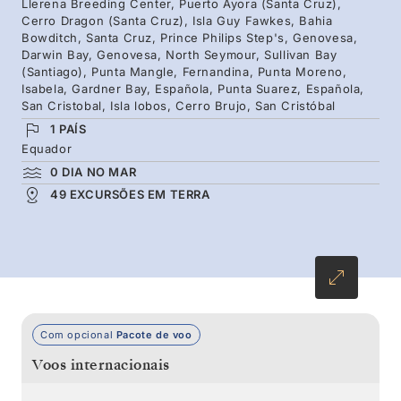
Llerena Breeding Center, Puerto Ayora (Santa Cruz),
Genovesa and Española, and Santa Fe to meet
Cerro Dragon (Santa Cruz), Isla Guy Fawkes, Bahia
Bowditch, Santa Cruz, Prince Philips Step's, Genovesa,
endemic wildlife.
Darwin Bay, Genovesa, North Seymour, Sullivan Bay
(Santiago), Punta Mangle, Fernandina, Punta Moreno,
Isabela, Gardner Bay, Española, Punta Suarez, Española,
San Cristobal, Isla lobos, Cerro Brujo, San Cristóbal
1 PAÍS
Equador
0 DIA NO MAR
49 EXCURSÕES EM TERRA
Com opcional
Pacote de voo
Voos internacionais