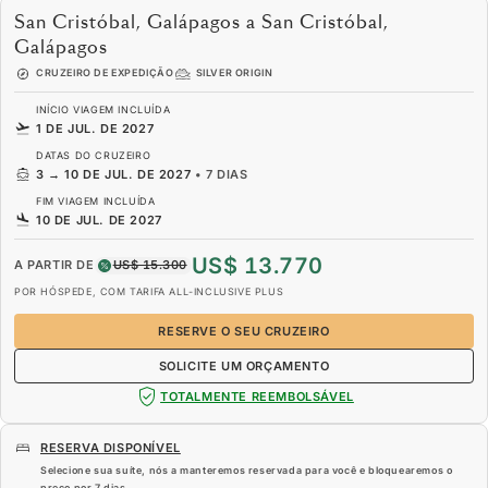
San Cristóbal, Galápagos a San Cristóbal,
Galápagos
CRUZEIRO DE EXPEDIÇÃO
SILVER ORIGIN
INÍCIO VIAGEM INCLUÍDA
1 DE JUL. DE 2027
DATAS DO CRUZEIRO
3
→
10 DE JUL. DE 2027
•
7 DIAS
FIM VIAGEM INCLUÍDA
10 DE JUL. DE 2027
US$ 13.770
A PARTIR DE
US$ 15.300
POR HÓSPEDE, COM TARIFA ALL-INCLUSIVE PLUS
RESERVE O SEU CRUZEIRO
SOLICITE UM ORÇAMENTO
TOTALMENTE REEMBOLSÁVEL
RESERVA DISPONÍVEL
Selecione sua suíte, nós a manteremos reservada para você e bloquearemos o
preço por
7 dias
.