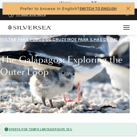
Prefer to browse in English?
SWITCH TO ENGLISH
+1-888-978-4070
VOLTAR PARA TODOS OS CRUZEIROS PARA
ILHAS DE GALÁPAGOS
The Galápagos: Exploring the
Outer Loop
Viagem
#
OR270703007
OFERTA POR TEMPO LIMITADO
POUPE 10%