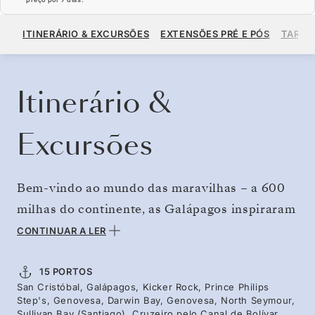
US$ 13.770
US$ 15.300
A PARTIR DE
ITINERÁRIO & EXCURSÕES
EXTENSÕES PRÉ E PÓS
TARIF
POR HÓSPEDE, COM TARIFA ALL-INCLUSIVE PLUS
RESERVE O SEU CRUZEIRO
SOLICITE UM ORÇAMENTO
Itinerário &
Excursões
Bem-vindo ao mundo das maravilhas – a 600
milhas do continente, as Galápagos inspiraram
a teoria da evolução de Darwin e mantêm-se
CONTINUAR A LER
como um centro de biodiversidade. Explore as
ilhas remotas que albergam os patolas-de-
15 PORTOS
San Cristóbal, Galápagos, Kicker Rock, Prince Philips
patas-vermelhas e as grandes fragatas, veja as
Step's, Genovesa, Darwin Bay, Genovesa, North Seymour,
iguanas de terra a passear pelas costas
Sullivan Bay (Santiago), Cruzeiro pelo Canal de Bolívar,