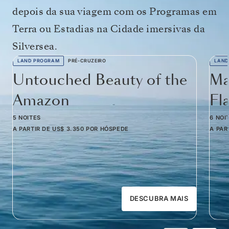
depois da sua viagem com os Programas em
Terra ou Estadias na Cidade imersivas da
Silversea.
LAND PROGRAM
PRÉ-CRUZEIRO
LAND
Untouched Beauty of the
Ma
Amazon
Fl
5 NOITES
6 NOI
A PARTIR DE
US$ 3.350
POR HÓSPEDE
A PAR
DESCUBRA MAIS