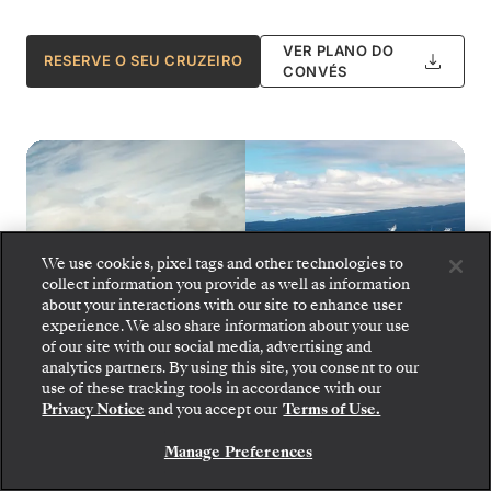
VER PLANO DO
RESERVE O SEU CRUZEIRO
CONVÉS
We use cookies, pixel tags and other technologies to
collect information you provide as well as information
about your interactions with our site to enhance user
experience. We also share information about your use
of our site with our social media, advertising and
analytics partners. By using this site, you consent to our
Embarque: escolha sua suíte e confira as tarifas e
use of these tracking tools in accordance with our
os serviços inclusos antes de confirmar com
Privacy Notice
and you accept our
Terms of Use.
segurança sua viagem com a Silversea.
Manage Preferences
Silver Origin
RESERVE A SUA SUITE
1
de
10