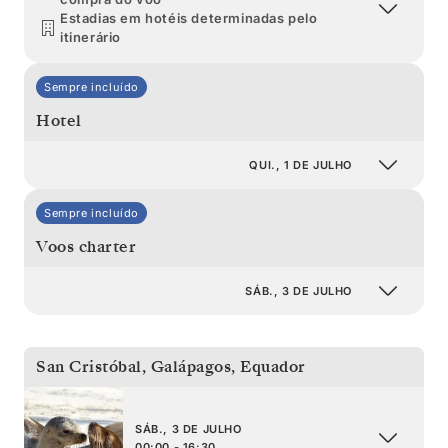
Estadias em hotéis determinadas pelo
itinerário
Sempre incluído
Hotel
QUI., 1 DE JULHO
Sempre incluído
Voos charter
SÁB., 3 DE JULHO
San Cristóbal, Galápagos
,
Equador
SÁB., 3 DE JULHO
00:00 - 16:30