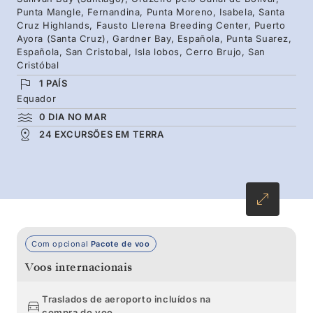
Punta Mangle, Fernandina, Punta Moreno, Isabela, Santa
vulcânicas e observe as baleias-jubarte nos
Cruz Highlands, Fausto Llerena Breeding Center, Puerto
Ayora (Santa Cruz), Gardner Bay, Española, Punta Suarez,
canais à medida que a sua época começa.
Española, San Cristobal, Isla lobos, Cerro Brujo, San
Descubra a zona norte do arquipélago e
Cristóbal
encontre destaques icónicos, como as
1 PAÍS
Equador
tartarugas-gigantes das terras altas de Santa
0 DIA NO MAR
Cruz.
24 EXCURSÕES EM TERRA
Com opcional
Pacote de voo
Voos internacionais
Traslados de aeroporto incluídos na
compra do voo