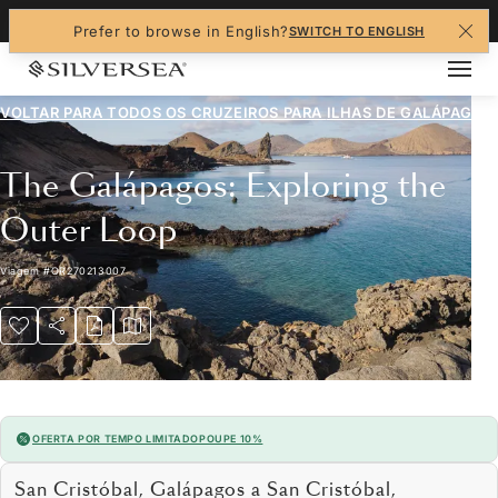
+1-888-978-4070
Prefer to browse in English?
SWITCH TO ENGLISH
VOLTAR PARA TODOS OS CRUZEIROS PARA
ILHAS DE GALÁPAGOS
The Galápagos: Exploring the
Outer Loop
Viagem
#
OR270213007
OFERTA POR TEMPO LIMITADO
POUPE 10%
San Cristóbal, Galápagos a San Cristóbal,