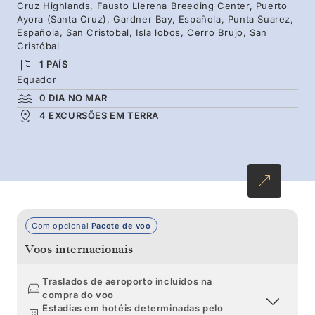
promessa de uma nova descoberta. Como se
Cruz Highlands, Fausto Llerena Breeding Center, Puerto
Ayora (Santa Cruz), Gardner Bay, Española, Punta Suarez,
tudo isto não bastasse, o Silver Origin
Española, San Cristobal, Isla lobos, Cerro Brujo, San
proporciona-lhe todo o conforto.
Cristóbal
1 PAÍS
Equador
0 DIA NO MAR
4 EXCURSÕES EM TERRA
Com opcional
Pacote de voo
Voos internacionais
Traslados de aeroporto incluídos na
compra do voo
Estadias em hotéis determinadas pelo