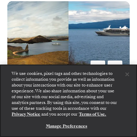
We use cookies, pixel tags and other technologies to
collect information you provide as well as information
about your interactions with our site to enhance user
Silver Origin
1
de
10
experience. We also share information about your use
of our site with our social media, advertising and
analytics partners. By using this site, you consent to our
Embarque: escolha sua suíte e confira as tarifas e
use of these tracking tools in accordance with our
os serviços inclusos antes de confirmar com
Privacy Notice
and you accept our
Terms of Use.
segurança sua viagem com a Silversea.
SILVER ORIGIN
OPÇÕES
Manage Preferences
RESERVE A SUA SUITE