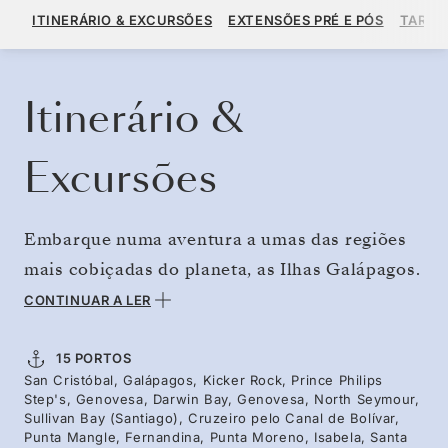
US$ 14.481
US$ 16.090
A PARTIR DE
ITINERÁRIO & EXCURSÕES
EXTENSÕES PRÉ E PÓS
TARIF
POR HÓSPEDE, COM TARIFA ALL-INCLUSIVE PLUS
RESERVE O SEU CRUZEIRO
SOLICITE UM ORÇAMENTO
Itinerário &
Excursões
Embarque numa aventura a umas das regiões
mais cobiçadas do planeta, as Ilhas Galápagos.
Se tiver a oportunidade de visitar este
CONTINUAR A LER
arquipélago, não hesite. Desde ver de perto os
animais endémicos, que não temem o ser
15 PORTOS
San Cristóbal, Galápagos, Kicker Rock, Prince Philips
humano, a passear por túneis de lava ou nadar
Step's, Genovesa, Darwin Bay, Genovesa, North Seymour,
junto de tartarugas-verdes, cada recanto é uma
Sullivan Bay (Santiago), Cruzeiro pelo Canal de Bolívar,
Punta Mangle, Fernandina, Punta Moreno, Isabela, Santa