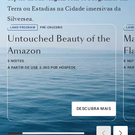
Terra ou Estadias na Cidade imersivas da
Silversea.
LAND PROGRAM
PRÉ-CRUZEIRO
LAND
Untouched Beauty of the
Ma
Amazon
Fl
5 NOITES
6 NOI
A PARTIR DE
US$ 3.350
POR HÓSPEDE
A PAR
DESCUBRA MAIS