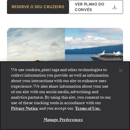
VER PLANO DO
RESERVE O SEU CRUZEIRO
CONVÉS
We use cookies, pixel tags and other technologies to
collect information you provide as well as information
about your interactions with our site to enhance user
experience. We also share information about your use
of our site with our social media, advertising and
analytics partners. By using this site, you consent to our
Embarque: escolha sua suíte e confira as tarifas e
use of these tracking tools in accordance with our
os serviços inclusos antes de confirmar com
Privacy Notice
and you accept our
Terms of Use.
segurança sua viagem com a Silversea.
Silver Origin
1
de
10
Manage Preferences
RESERVE A SUA SUITE