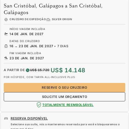
San Cristóbal, Galápagos a San Cristóbal,
Galápagos
CRUZEIRO DE EXPEDIÇÃO
SILVER ORIGIN
INÍCIO VIAGEM INCLUÍDA
14 DE JAN. DE 2027
DATAS DO CRUZEIRO
16
→
23 DE JAN. DE 2027
•
7 DIAS
FIM VIAGEM INCLUÍDA
23 DE JAN. DE 2027
US$ 14.148
A PARTIR DE
US$ 15.720
POR HÓSPEDE, COM TARIFA ALL-INCLUSIVE PLUS
RESERVE O SEU CRUZEIRO
SOLICITE UM ORÇAMENTO
TOTALMENTE REEMBOLSÁVEL
RESERVA DISPONÍVEL
Selecione sua suíte, nós a manteremos reservada para você e bloquearemos o
preço por
4 dias
.