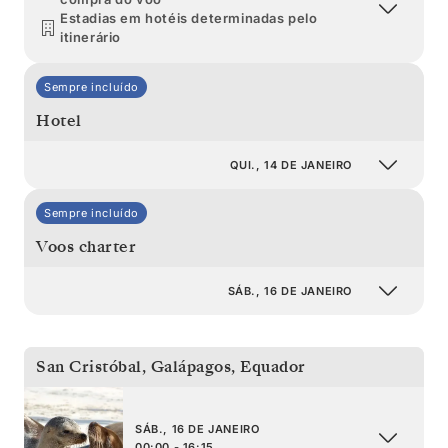
Estadias em hotéis determinadas pelo
itinerário
Sempre incluído
Hotel
QUI., 14 DE JANEIRO
Sempre incluído
Voos charter
SÁB., 16 DE JANEIRO
San Cristóbal, Galápagos
,
Equador
SÁB., 16 DE JANEIRO
00:00 - 16:15