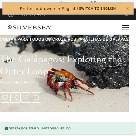
Prefer to browse in English?
SWITCH TO ENGLISH
+1-888-978-4070
VOLTAR PARA TODOS OS CRUZEIROS PARA
ILHAS DE GALÁPAGOS
The Galápagos: Exploring the
Outer Loop
Viagem
#
OR270116007
OFERTA POR TEMPO LIMITADO
POUPE 10%