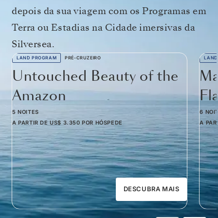
depois da sua viagem com os Programas em
Terra ou Estadias na Cidade imersivas da
Silversea.
LAND PROGRAM
PRÉ-CRUZEIRO
LAND
Untouched Beauty of the
Ma
Amazon
Fl
5 NOITES
6 NOI
A PARTIR DE
US$ 3.350
POR HÓSPEDE
A PAR
DESCUBRA MAIS