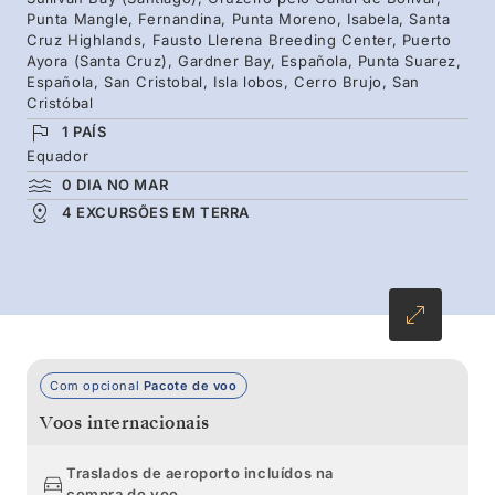
Punta Mangle, Fernandina, Punta Moreno, Isabela, Santa
fauna e flora, incluindo algumas endémicas, às
Cruz Highlands, Fausto Llerena Breeding Center, Puerto
Ayora (Santa Cruz), Gardner Bay, Española, Punta Suarez,
quais se pode aproximar, uma vez que não se
Española, San Cristobal, Isla lobos, Cerro Brujo, San
sentem ameaçadas pelo ser humano. E não
Cristóbal
esqueçamos os túneis de lava e as imponentes
1 PAÍS
Equador
árvores Scalesia.
0 DIA NO MAR
4 EXCURSÕES EM TERRA
Com opcional
Pacote de voo
Voos internacionais
Traslados de aeroporto incluídos na
compra do voo