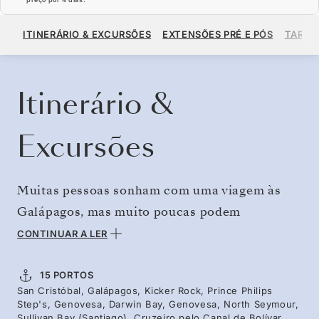
US$ 14.148
US$ 15.720
A PARTIR DE
ITINERÁRIO & EXCURSÕES
EXTENSÕES PRÉ E PÓS
TARIF
POR HÓSPEDE, COM TARIFA ALL-INCLUSIVE PLUS
RESERVE O SEU CRUZEIRO
SOLICITE UM ORÇAMENTO
Itinerário &
Excursões
Muitas pessoas sonham com uma viagem às
Galápagos, mas muito poucas podem
realmente ver de perto tudo o que esta
CONTINUAR A LER
magnífica região tem para oferecer. Aqui, tudo
é incrível, desde as praias de areia branca e
15 PORTOS
San Cristóbal, Galápagos, Kicker Rock, Prince Philips
águas cristalinas, aos seus magníficos
Step's, Genovesa, Darwin Bay, Genovesa, North Seymour,
encantos naturais, com 9000 espécies de
Sullivan Bay (Santiago), Cruzeiro pelo Canal de Bolívar,