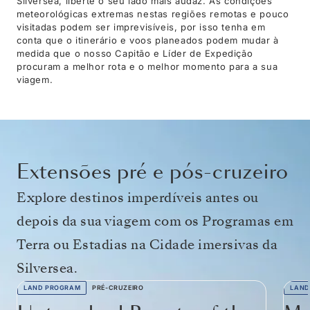
Silversea, liberte o seu lado mais audaz. As condições
meteorológicas extremas nestas regiões remotas e pouco
visitadas podem ser imprevisíveis, por isso tenha em
conta que o itinerário e voos planeados podem mudar à
medida que o nosso Capitão e Líder de Expedição
procuram a melhor rota e o melhor momento para a sua
viagem.
Extensões pré e pós-cruzeiro
Explore destinos imperdíveis antes ou
depois da sua viagem com os Programas em
Terra ou Estadias na Cidade imersivas da
Silversea.
LAND PROGRAM
PRÉ-CRUZEIRO
LAND