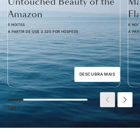
Untouched Beauty of the
Ma
Amazon
Fl
5 NOITES
6 NOI
A PARTIR DE
US$ 3.320
POR HÓSPEDE
A PAR
DESCUBRA MAIS
1
DE
5