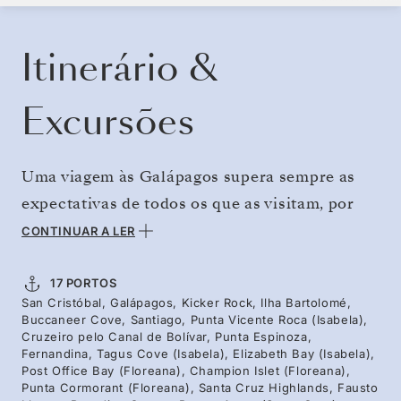
RESERVE O SEU CRUZEIRO
SOLICITE UM ORÇAMENTO
Itinerário &
Excursões
Uma viagem às Galápagos supera sempre as
expectativas de todos os que as visitam, por
muito altas que sejam. E a verdade é que as
CONTINUAR A LER
pessoas ficam tão encantadas, que querem
logo reservar outra viagem. Este arquipélago é
17 PORTOS
San Cristóbal, Galápagos, Kicker Rock, Ilha Bartolomé,
verdadeiramente especial e a emoção que se
Buccaneer Cove, Santiago, Punta Vicente Roca (Isabela),
sente ao avistar uma tartaruga-gigante, ao
Cruzeiro pelo Canal de Bolívar, Punta Espinoza,
Fernandina, Tagus Cove (Isabela), Elizabeth Bay (Isabela),
mergulhar junto de tartarugas-verdes sobre um
Post Office Bay (Floreana), Champion Islet (Floreana),
Punta Cormorant (Floreana), Santa Cruz Highlands, Fausto
recife de coral, ao passear entre esculturas de