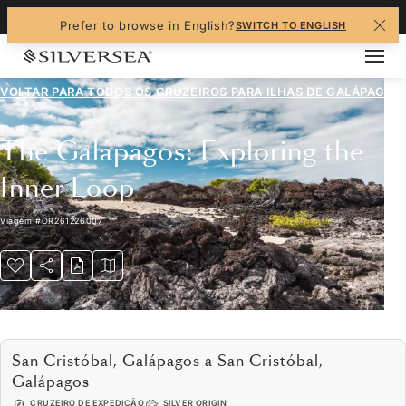
+1-888-978-4070
Prefer to browse in English?
SWITCH TO ENGLISH
VOLTAR PARA TODOS OS CRUZEIROS PARA
ILHAS DE GALÁPAGOS
The Galápagos: Exploring the
Inner Loop
Viagem
#
OR261226007
San Cristóbal, Galápagos a San Cristóbal,
Galápagos
CRUZEIRO DE EXPEDIÇÃO
SILVER ORIGIN