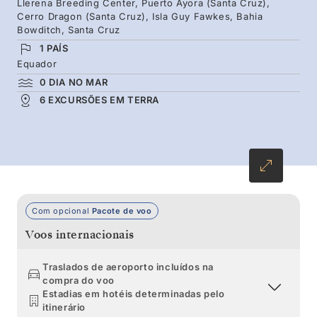
Llerena Breeding Center, Puerto Ayora (Santa Cruz),
lava e ver vulcões ativos não se pode comparar
Cerro Dragon (Santa Cruz), Isla Guy Fawkes, Bahia
Bowditch, Santa Cruz
com nada. Já para não falar das praias virgens
1 PAÍS
e das águas quentes de cor turquesa para
Equador
quando quer relaxar.
0 DIA NO MAR
6 EXCURSÕES EM TERRA
Com opcional
Pacote de voo
Voos internacionais
Traslados de aeroporto incluídos na
compra do voo
Estadias em hotéis determinadas pelo
itinerário