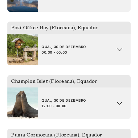
Post Office Bay (Floreana)
,
Equador
QUA., 30 DE DEZEMBRO
00:00 - 00:00
Champion Islet (Floreana)
,
Equador
QUA., 30 DE DEZEMBRO
12:00 - 00:00
Punta Cormorant (Floreana)
,
Equador