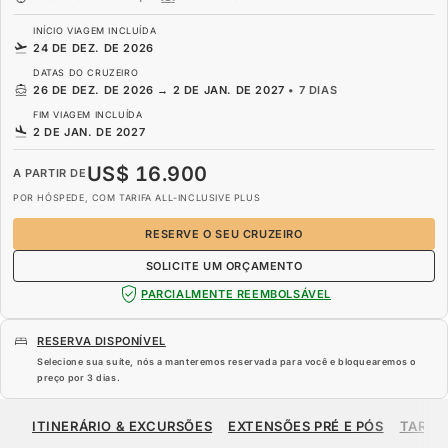
INÍCIO VIAGEM INCLUÍDA
24 DE DEZ. DE 2026
DATAS DO CRUZEIRO
26 DE DEZ. DE 2026
→
2 DE JAN. DE 2027
•
7 DIAS
FIM VIAGEM INCLUÍDA
2 DE JAN. DE 2027
US$ 16.900
A PARTIR DE
POR HÓSPEDE, COM TARIFA ALL-INCLUSIVE PLUS
RESERVE O SEU CRUZEIRO
SOLICITE UM ORÇAMENTO
PARCIALMENTE REEMBOLSÁVEL
RESERVA DISPONÍVEL
Selecione sua suíte, nós a manteremos reservada para você e bloquearemos o
preço por
3 dias
.
US$ 16.900
A PARTIR DE
ITINERÁRIO & EXCURSÕES
EXTENSÕES PRÉ E PÓS
TARIF
POR HÓSPEDE, COM TARIFA ALL-INCLUSIVE PLUS