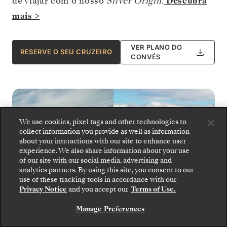
de viajar com o nosso
Silver Origin
.
Descubra
mais >
VER PLANO DO
RESERVE O SEU CRUZEIRO
CONVÉS
We use cookies, pixel tags and other technologies to
collect information you provide as well as information
about your interactions with our site to enhance user
experience. We also share information about your use
of our site with our social media, advertising and
analytics partners. By using this site, you consent to our
Embarque: escolha sua suíte e confira as tarifas e
use of these tracking tools in accordance with our
os serviços inclusos antes de confirmar com
Privacy Notice
and you accept our
Terms of Use.
segurança sua viagem com a Silversea.
Manage Preferences
RESERVE A SUA SUITE