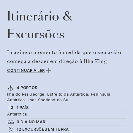
Itinerário &
Excursões
Imagine o momento à medida que o seu avião
começa a descer em direção à Ilha King
George, marcando a sua chegada à verdadeira
CONTINUAR A LER
pureza natural do mundo. Voar significa que
poderá passar mais tempo imerso no próprio
4 PORTOS
Ilha do Rei George, Estreito da Antártida, Península
Continente Branco. Cada dia será dedicado a
Antártica, Ilhas Shetland do Sul
explorar os icebergues imponentes do Estreito
1 PAÍS
da Antártica e a vida selvagem da Península e
Antarctica
0 DIA NO MAR
das Ilhas Shetland do Sul. Explore a região à
12 EXCURSÕES EM TERRA
medida que as crias de pinguim eclodem, as