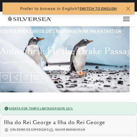
+1-888-978-4070
Prefer to browse in English?
SWITCH TO ENGLISH
VOLTAR PARA TODOS OS CRUZEIROS PARA
NA ANTÁRTIDA
Antarctica: Fly the Drake Passage
Viagem
#
EV271128006
OFERTA POR TEMPO LIMITADO
POUPE 20%
Ilha do Rei George a Ilha do Rei George
CRUZEIRO DE EXPEDIÇÃO
SILVER ENDEAVOUR