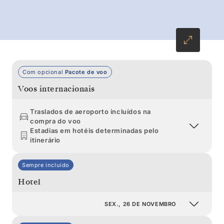
baleias se reúnem nas águas ricas em krill e as
horas do dia se prolongam até à meia-noite.
Com opcional
Pacote de voo
Voos internacionais
Traslados de aeroporto incluídos na
compra do voo
Estadias em hotéis determinadas pelo
itinerário
Sempre incluído
Hotel
SEX., 26 DE NOVEMBRO