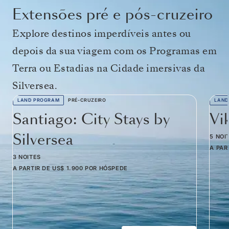
Extensões pré e pós-cruzeiro
Explore destinos imperdíveis antes ou
depois da sua viagem com os Programas em
Terra ou Estadias na Cidade imersivas da
Silversea.
LAND PROGRAM
PRÉ-CRUZEIRO
LAND
Santiago: City Stays by
Vi
Silversea
5 NOI
A PAR
3 NOITES
A PARTIR DE
US$ 1.900
POR HÓSPEDE