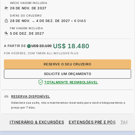
INÍCIO VIAGEM INCLUÍDA
26 DE NOV. DE 2027
DATAS DO CRUZEIRO
28 DE NOV.
→
4 DE DEZ. DE 2027
•
6 DIAS
FIM VIAGEM INCLUÍDA
5 DE DEZ. DE 2027
US$ 18.480
A PARTIR DE
US$ 23.100
POR HÓSPEDE, COM TARIFA ALL-INCLUSIVE PLUS
RESERVE O SEU CRUZEIRO
SOLICITE UM ORÇAMENTO
TOTALMENTE REEMBOLSÁVEL
RESERVA DISPONÍVEL
Selecione sua suíte, nós a manteremos reservada para você e bloquearemos o
preço por
7 dias
.
US$ 18.480
US$ 23.100
A PARTIR DE
ITINERÁRIO & EXCURSÕES
EXTENSÕES PRÉ E PÓS
TARIF
POR HÓSPEDE, COM TARIFA ALL-INCLUSIVE PLUS
RESERVE O SEU CRUZEIRO
SOLICITE UM ORÇAMENTO