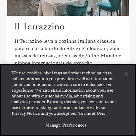
Il Terrazzino
Il Terrazino leva a cozinha italiana clássica
para o mar a bordo do Silver Endeavour, com
massas deliciosas, receitas do Velho Mundo e
vinhos internacionais de exceção.
We use cookies, pixel tags and other technologies to
collect information you provide as well as information
about your interactions with our site to enhance user
experience. We also share information about your use
of our site with our social media, advertising and
analytics partners. By using this site, you consent to our
Embarque: escolha sua suíte e confira as tarifas e
use of these tracking tools in accordance with our
os serviços inclusos antes de confirmar com
Privacy Notice
and you accept our
Terms of Use.
segurança sua viagem com a Silversea.
Manage Preferences
RESERVE A SUA SUITE