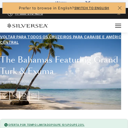
Prefer to browse in English?
SWITCH TO ENGLISH
+1-888-978-4070
VOLTAR PARA TODOS OS CRUZEIROS PARA
CARAIBE E AMÉRICA
CENTRAL
The Bahamas Featuring Grand
Turk & Exuma
Viagem
#
SS271217007
OFERTA POR TEMPO LIMITADO
POUPE 10%
POUPE 20%