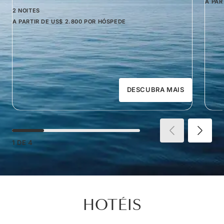
A PAR
2 NOITES
A PARTIR DE
US$ 2.800
POR HÓSPEDE
DESCUBRA MAIS
1
DE
4
HOTÉIS