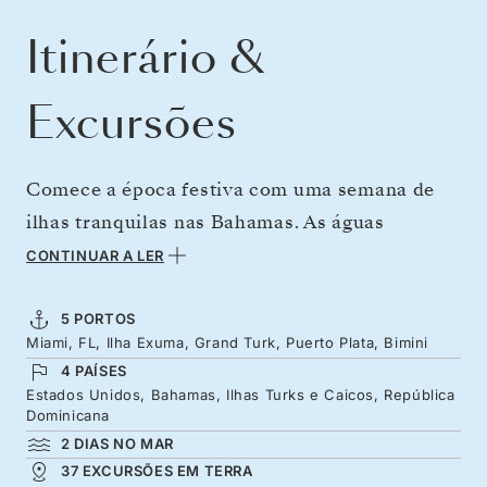
Itinerário &
Excursões
Comece a época festiva com uma semana de
ilhas tranquilas nas Bahamas. As águas
cristalinas de Miami são um convite à
CONTINUAR A LER
descontração, com tubarões-lixa de Exuma,
raias e porcos a partilhar o espaço com os
5 PORTOS
Miami, FL, Ilha Exuma, Grand Turk, Puerto Plata, Bimini
viajantes aventureiros. Desfrute da areia
4 PAÍSES
branca estonteante de Grand Turk e explore os
Estados Unidos, Bahamas, Ilhas Turks e Caicos, República
recifes de coral enquanto saboreia um cocktail
Dominicana
2 DIAS NO MAR
preparado com rum local. Explore as praias de
37 EXCURSÕES EM TERRA
sonho da República Dominicana e os sabores