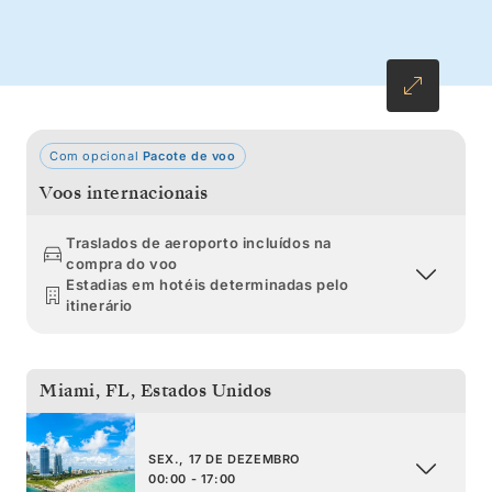
das ilhas antes de regressarmos a Miami
através das Bahamas na véspera de Natal.
Com opcional
Pacote de voo
Voos internacionais
Traslados de aeroporto incluídos na
compra do voo
Estadias em hotéis determinadas pelo
itinerário
Miami, FL
,
Estados Unidos
SEX., 17 DE DEZEMBRO
00:00 - 17:00