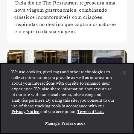
Cada dia no The Restaurant representa uma
nova viagem gastronómica, combinando
clássicos incontornáveis com criações
inspiradas no destino que captam os sabores
e o espírito da sua viagem.
We use cookies, pixel tags and other technologies to
collect information you provide as well as information
about your interactions with our site to enhance user
experience. We also share information about your use
of our site with our social media, advertising and
analytics partners. By using this site, you consent to our
La Dame
use of these tracking tools in accordance with our
Privacy Notice
and you accept our
Terms of Use.
Desfrute do melhor da gastronomia francesa
Manage Preferences
no La Dame, onde extraordinários menus de