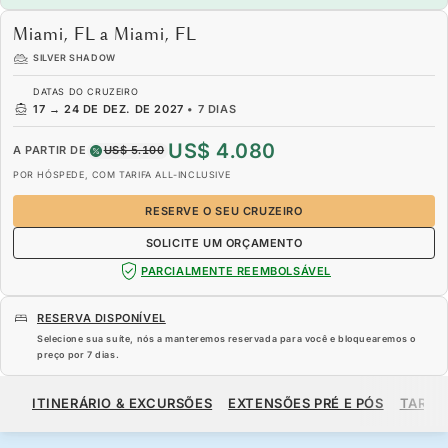
Miami, FL a Miami, FL
SILVER SHADOW
DATAS DO CRUZEIRO
17
→
24 DE DEZ. DE 2027
•
7 DIAS
US$ 4.080
A PARTIR DE
US$ 5.100
POR HÓSPEDE, COM TARIFA ALL-INCLUSIVE
RESERVE O SEU CRUZEIRO
SOLICITE UM ORÇAMENTO
PARCIALMENTE REEMBOLSÁVEL
RESERVA DISPONÍVEL
Selecione sua suíte, nós a manteremos reservada para você e bloquearemos o
preço por
7 dias
.
US$ 4.080
US$ 5.100
A PARTIR DE
ITINERÁRIO & EXCURSÕES
EXTENSÕES PRÉ E PÓS
TARIF
POR HÓSPEDE, COM TARIFA ALL-INCLUSIVE
RESERVE O SEU CRUZEIRO
SOLICITE UM ORÇAMENTO