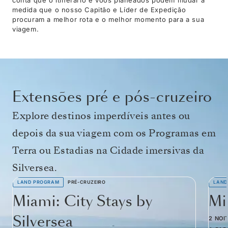
medida que o nosso Capitão e Líder de Expedição
procuram a melhor rota e o melhor momento para a sua
viagem.
Extensões pré e pós-cruzeiro
Explore destinos imperdíveis antes ou
depois da sua viagem com os Programas em
Terra ou Estadias na Cidade imersivas da
Silversea.
LAND PROGRAM
PRÉ-CRUZEIRO
LAND
Miami: City Stays by
Mi
Silversea
2 NOI