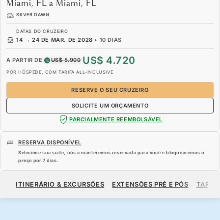
Miami, FL a Miami, FL
SILVER DAWN
DATAS DO CRUZEIRO
14
→
24 DE MAR. DE 2028
•
10 DIAS
US$ 4.720
A PARTIR DE
US$ 5.900
POR HÓSPEDE, COM TARIFA ALL-INCLUSIVE
RESERVE O SEU CRUZEIRO
SOLICITE UM ORÇAMENTO
PARCIALMENTE REEMBOLSÁVEL
RESERVA DISPONÍVEL
Selecione sua suíte, nós a manteremos reservada para você e bloquearemos o
preço por
7 dias
.
US$ 4.720
US$ 5.900
A PARTIR DE
ITINERÁRIO & EXCURSÕES
EXTENSÕES PRÉ E PÓS
TARIF
POR HÓSPEDE, COM TARIFA ALL-INCLUSIVE
RESERVE O SEU CRUZEIRO
SOLICITE UM ORÇAMENTO