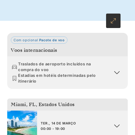
esmeraldas das Ilhas Virgens Britânicas, antes
de um retorno tranquilo a Miami.
Com opcional
Pacote de voo
Voos internacionais
Traslados de aeroporto incluídos na
compra do voo
Estadias em hotéis determinadas pelo
itinerário
Miami, FL
,
Estados Unidos
TER., 14 DE MARÇO
00:00 - 19:00