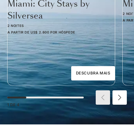
Miami: City Stays by
Mi
Silversea
2 NOI
A PAR
2 NOITES
A PARTIR DE
US$ 2.800
POR HÓSPEDE
DESCUBRA MAIS
1
DE
4