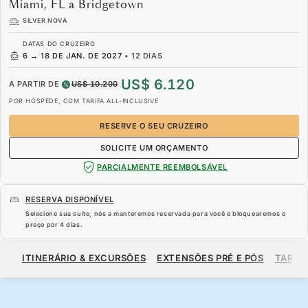
Miami, FL a Bridgetown
SILVER NOVA
DATAS DO CRUZEIRO
6
→
18 DE JAN. DE 2027
•
12 DIAS
US$ 6.120
A PARTIR DE
US$ 10.200
POR HÓSPEDE, COM TARIFA ALL-INCLUSIVE
RESERVE O SEU CRUZEIRO
SOLICITE UM ORÇAMENTO
PARCIALMENTE REEMBOLSÁVEL
RESERVA DISPONÍVEL
Selecione sua suíte, nós a manteremos reservada para você e bloquearemos o
preço por
4 dias
.
US$ 6.120
US$ 10.200
A PARTIR DE
ITINERÁRIO & EXCURSÕES
EXTENSÕES PRÉ E PÓS
TARIF
POR HÓSPEDE, COM TARIFA ALL-INCLUSIVE
RESERVE O SEU CRUZEIRO
SOLICITE UM ORÇAMENTO