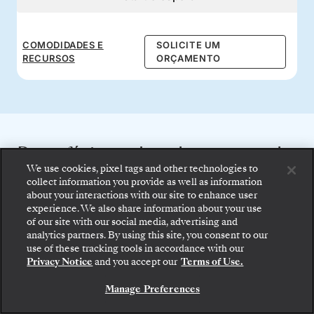
COMODIDADES E
SOLICITE UM
RECURSOS
ORÇAMENTO
Benefícios a bordo com tudo
We use cookies, pixel tags and other technologies to
incluído
collect information you provide as well as information
about your interactions with our site to enhance user
experience. We also share information about your use
Desfrute de refeições gourmet 24 horas,
of our site with our social media, advertising and
analytics partners. By using this site, you consent to our
serviço de mordomo, entretenimento
use of these tracking tools in accordance with our
excecional e bebidas da melhor qualidade: a
Privacy Notice
and you accept our
Terms of Use.
imagem de marca da Silversea.
Manage Preferences