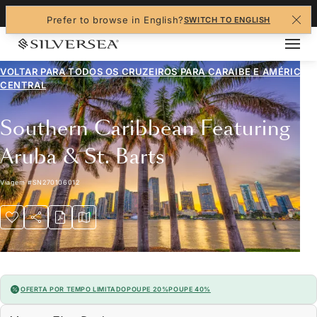
+1-888-978-4070
Prefer to browse in English?
SWITCH TO ENGLISH
VOLTAR PARA TODOS OS CRUZEIROS PARA
CARAIBE E AMÉRICA
CENTRAL
Southern Caribbean Featuring
Aruba & St. Barts
Viagem
#
SN270106012
OFERTA POR TEMPO LIMITADO
POUPE 20%
POUPE 40%