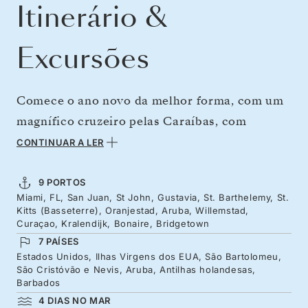
Itinerário &
Excursões
Comece o ano novo da melhor forma, com um
magnífico cruzeiro pelas Caraíbas, com
partida da radiante costa da Flórida em
CONTINUAR A LER
direção a um mundo de águas cristalinas,
brisas suaves e luxo descontraído. Navegue
9 PORTOS
Miami, FL, San Juan, St John, Gustavia, St. Barthelemy, St.
por entre ilhas carismáticas, com as suas ruas
Kitts (Basseterre), Oranjestad, Aruba, Willemstad,
em tons pastel que parecem ter sido tiradas de
Curaçao, Kralendijk, Bonaire, Bridgetown
7 PAÍSES
um sonho, e magníficas praias alinhadas por
Estados Unidos, Ilhas Virgens dos EUA, São Bartolomeu,
palmeiras. Pratique mergulho nas águas
São Cristóvão e Nevis, Aruba, Antilhas holandesas,
Barbados
cristalinas, saboreie especiarias como canela e
4 DIAS NO MAR
baunilha ou sinta os sabores picantes dos