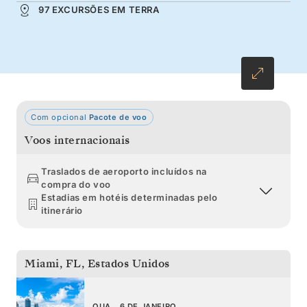
97 EXCURSÕES EM TERRA
pratos da região. À medida que explora os
tesouros das Caraíbas, deslumbre-se com as
paisagens vulcânicas e os cenários
paradisíacos.
Com opcional
Pacote de voo
Voos internacionais
Traslados de aeroporto incluídos na
compra do voo
Estadias em hotéis determinadas pelo
itinerário
Miami, FL
,
Estados Unidos
QUA., 6 DE JANEIRO