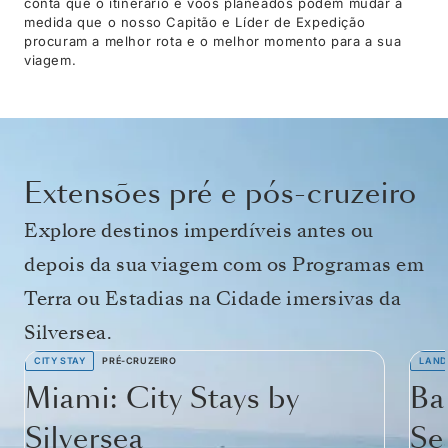
conta que o itinerário e voos planeados podem mudar à
medida que o nosso Capitão e Líder de Expedição
procuram a melhor rota e o melhor momento para a sua
viagem.
Extensões pré e pós-cruzeiro
Explore destinos imperdíveis antes ou
depois da sua viagem com os Programas em
Terra ou Estadias na Cidade imersivas da
Silversea.
CITY STAY
PRÉ-CRUZEIRO
LAND
Miami: City Stays by
Ba
Silversea
Se