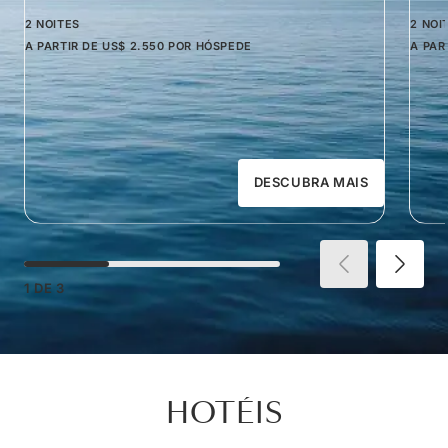
2 NOITES
2 NOI
A PARTIR DE
US$ 2.550
POR HÓSPEDE
A PAR
DESCUBRA MAIS
1
DE
3
HOTÉIS