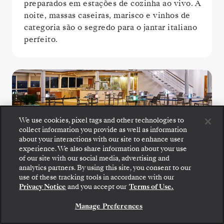
preparados em estações de cozinha ao vivo. À
noite, massas caseiras, marisco e vinhos de
categoria são o segredo para o jantar italiano
perfeito.
We use cookies, pixel tags and other technologies to
collect information you provide as well as information
about your interactions with our site to enhance user
experience. We also share information about your use
of our site with our social media, advertising and
The Grill
analytics partners. By using this site, you consent to our
use of these tracking tools in accordance with our
Privacy Notice
and you accept our
Terms of Use.
Desfrute de saladas frescas, marisco
grelhado e bifes no ponto no The Grill, um
Manage Preferences
favorito junto à piscina.