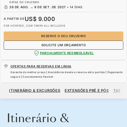
DATAS DO CRUZEIRO
26 DE AGO.
→
9 DE SET. DE 2027
•
14 DIAS
US$ 9.000
A PARTIR DE
POR HÓSPEDE, COM TARIFA ALL-INCLUSIVE
RESERVE O SEU CRUZEIRO
SOLICITE UM ORÇAMENTO
PARCIALMENTE REEMBOLSÁVEL
OFERTAS PARA RESERVAS EM LINHA
Garantia do melhor preço | Assistência desde a reserva até à partida | Pagamento
seguro | Cancelamento flexível
US$ 9.000
A PARTIR DE
ITINERÁRIO & EXCURSÕES
EXTENSÕES PRÉ E PÓS
TARIF
POR HÓSPEDE, COM TARIFA ALL-INCLUSIVE
RESERVE O SEU CRUZEIRO
SOLICITE UM ORÇAMENTO
Itinerário &