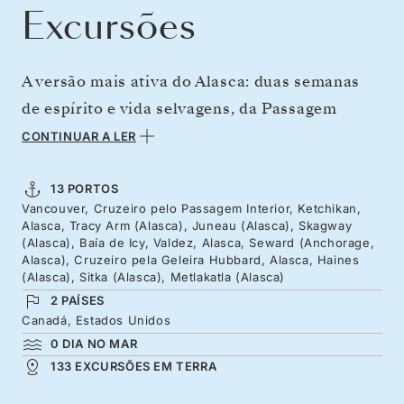
Excursões
A versão mais ativa do Alasca: duas semanas
de espírito e vida selvagens, da Passagem
Interior rumo a norte, para a imponência dos
CONTINUAR A LER
antigos glaciares do Alasca. Remota e pouco
visitada, Icy Bay alberga enormes glaciares de
13 PORTOS
Vancouver, Cruzeiro pelo Passagem Interior, Ketchikan,
marés, incluindo Guyot, Yahtse e Tyndall.No
Alasca, Tracy Arm (Alasca), Juneau (Alasca), Skagway
regresso, passe por comunidades indígenas e
(Alasca), Baía de Icy, Valdez, Alasca, Seward (Anchorage,
Alasca), Cruzeiro pela Geleira Hubbard, Alasca, Haines
conheça os povos destas terras. Nos longos
(Alasca), Sitka (Alasca), Metlakatla (Alasca)
dias de verão, os rios e riachos enchem-se de
2 PAÍSES
Canadá, Estados Unidos
salmões, atraindo os ursos para as margens,
0 DIA NO MAR
enquanto as baleias-jubarte se alimentam
133 EXCURSÕES EM TERRA
antes da sua migração para sul.