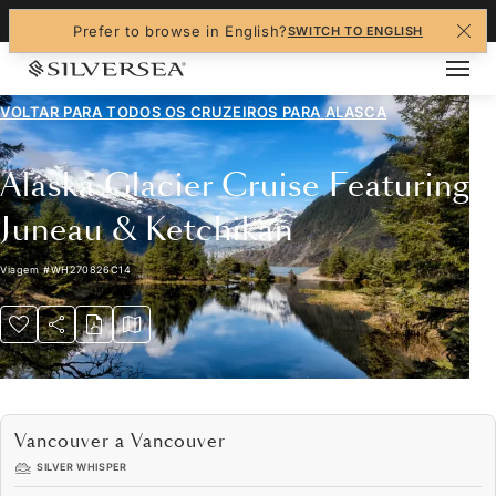
+1-888-978-4070
Prefer to browse in English?
SWITCH TO ENGLISH
VOLTAR PARA TODOS OS CRUZEIROS PARA
ALASCA
Alaska Glacier Cruise Featuring
Juneau & Ketchikan
Viagem
#
WH270826C14
Vancouver a Vancouver
SILVER WHISPER