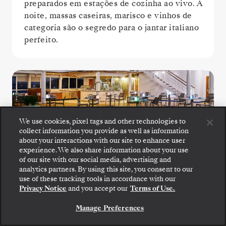
preparados em estações de cozinha ao vivo. À
noite, massas caseiras, marisco e vinhos de
categoria são o segredo para o jantar italiano
perfeito.
We use cookies, pixel tags and other technologies to
collect information you provide as well as information
about your interactions with our site to enhance user
experience. We also share information about your use
of our site with our social media, advertising and
The Grill
analytics partners. By using this site, you consent to our
use of these tracking tools in accordance with our
Privacy Notice
and you accept our
Terms of Use.
Desfrute de saladas frescas, marisco
grelhado e bifes no ponto no The Grill, um
Manage Preferences
favorito junto à piscina.