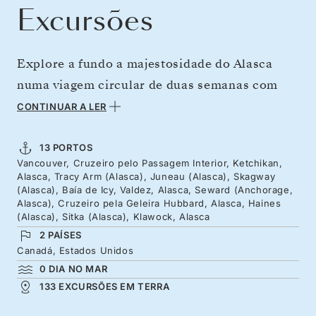
Excursões
Explore a fundo a majestosidade do Alasca
numa viagem circular de duas semanas com
partida de Vancouver. O sol do início do verão
CONTINUAR A LER
ilumina os cumes nevados das montanhas,
enquanto os salmões saltitam nas águas dos
13 PORTOS
Vancouver, Cruzeiro pelo Passagem Interior, Ketchikan,
rios sob o olhar atento dos ursos. Veja com os
Alasca, Tracy Arm (Alasca), Juneau (Alasca), Skagway
seus próprios olhos os imponentes glaciares
(Alasca), Baía de Icy, Valdez, Alasca, Seward (Anchorage,
Alasca), Cruzeiro pela Geleira Hubbard, Alasca, Haines
que rodeiam Icy Bay e a imensa parede azul do
(Alasca), Sitka (Alasca), Klawock, Alasca
Glaciar Hubbard. Desde a história da corrida
2 PAÍSES
Canadá, Estados Unidos
ao ouro às cúpulas em forma de cebola das
0 DIA NO MAR
igrejas ortodoxas e às ilhas serenas onde
133 EXCURSÕES EM TERRA
águias esvoaçam, desfrute de tudo o que o