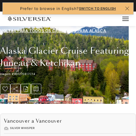
+1-888-978-4070
Prefer to browse in English?
SWITCH TO ENGLISH
VOLTAR PARA TODOS OS CRUZEIROS PARA
ALASCA
Alaska Glacier Cruise Featuring
Juneau & Ketchikan
Viagem
#
WH270617C14
Vancouver a Vancouver
SILVER WHISPER