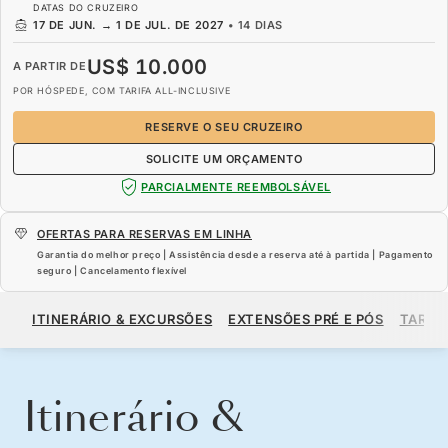
DATAS DO CRUZEIRO
17 DE JUN.
→
1 DE JUL. DE 2027
•
14 DIAS
US$ 10.000
A PARTIR DE
POR HÓSPEDE, COM TARIFA ALL-INCLUSIVE
RESERVE O SEU CRUZEIRO
SOLICITE UM ORÇAMENTO
PARCIALMENTE REEMBOLSÁVEL
OFERTAS PARA RESERVAS EM LINHA
Garantia do melhor preço | Assistência desde a reserva até à partida | Pagamento
seguro | Cancelamento flexível
US$ 10.000
A PARTIR DE
ITINERÁRIO & EXCURSÕES
EXTENSÕES PRÉ E PÓS
TARIF
POR HÓSPEDE, COM TARIFA ALL-INCLUSIVE
RESERVE O SEU CRUZEIRO
SOLICITE UM ORÇAMENTO
Itinerário &