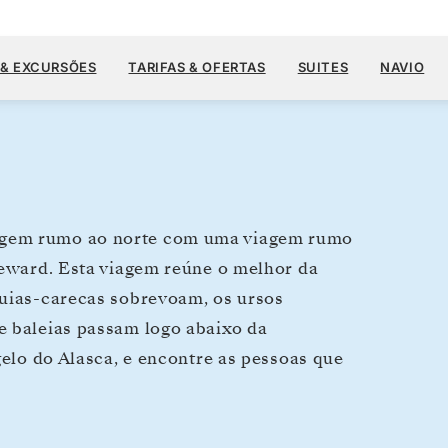
US$ 8.30
29 DE JUN.
→
13 DE JUL. DE 2028
A PARTIR DE
 & EXCURSÕES
TARIFAS & OFERTAS
SUITES
NAVIO
14 DIAS
POR HÓSPEDE, COM TARIFA ALL-INC
agem rumo ao norte com uma viagem rumo
Seward. Esta viagem reúne o melhor da
guias-carecas sobrevoam, os ursos
e baleias passam logo abaixo da
gelo do Alasca, e encontre as pessoas que