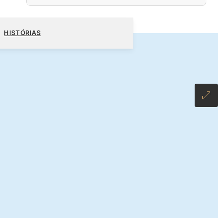
0
RESERVE O SEU CRUZEIRO
SOLICITE UM ORÇAMENTO
HISTÓRIAS
LUSIVE