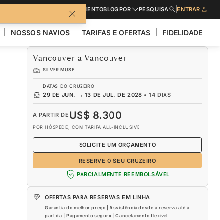
CATÁLOGOS
PEDIR UM ORÇAMENTO
BLOG
POR
PESQUISA
ENTRAR
NOSSOS NAVIOS
TARIFAS E OFERTAS
FIDELIDADE
Vancouver a Vancouver
SILVER MUSE
DATAS DO CRUZEIRO
29 DE JUN.
→
13 DE JUL. DE 2028
•
14 DIAS
US$ 8.300
A PARTIR DE
POR HÓSPEDE, COM TARIFA ALL-INCLUSIVE
SOLICITE UM ORÇAMENTO
RESERVE O SEU CRUZEIRO
PARCIALMENTE REEMBOLSÁVEL
OFERTAS PARA RESERVAS EM LINHA
Garantia do melhor preço | Assistência desde a reserva até à
partida | Pagamento seguro | Cancelamento flexível