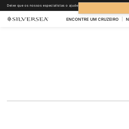
Deixe que os nossos especialistas o ajudem.
+1-888-978-4070
ENCONTRE UM CRUZEIRO
N
VOLTAR PARA TODOS OS CRUZEIROS PARA
ALASCA
Alaska Glacier Cru
Juneau & Ketchika
Viagem
#
SM280629C14
ADICIONAR AOS FAVORITOS
COMPARTILHAR
BAIXA