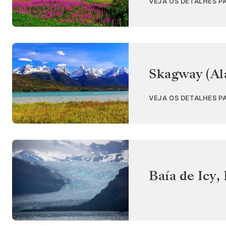
VEJA OS DETALHES P
Skagway (Al
VEJA OS DETALHES P
Baía de Icy
,