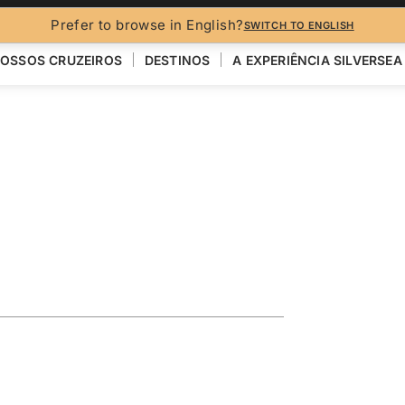
Prefer to browse in English?
SWITCH TO ENGLISH
OSSOS CRUZEIROS
DESTINOS
A EXPERIÊNCIA SILVERSEA
ise Featuring
n
R
VER MAPA